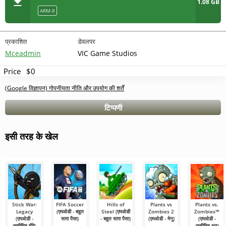
1.08 GB
ARM-8
प्रकाशित
डेवलपर
Mceadmin
VIC Game Studios
Price
$0
(Google विज्ञापन) गोपनीयता नीति और उपयोग की शर्तें
टिप्पणी
इसी तरह के खेल
Stick War:
FIFA Soccer
Hills of
Plants vs
Plants vs.
Legacy
(एमओडी - बहुत
Steel (एमओडी
Zombies 2
Zombies™
(एमओडी -
सारा पैसा)
- बहुत सारा पैसा)
(एमओडी - मेनू)
(एमओडी -
असीमित हीरे)
असीमित धन)