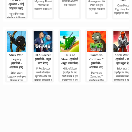
STEALTH
Path
स्टार्स पर आधारित
Mystery Brawl
Hoosegow: जेल
(एमओडी - कोई
एक नया और
तीसरे पक्ष के
जीवन रक्षा एक
One Piece
विज्ञापन नहीं)
डेवलपर्स से Brawl
एंड्रॉइड गेम है जो
Fighting Path
एक
एंड्रॉइड के लिए ए
स्कूलबॉय रनअवे
एंड्रॉइड के लिए एक
रोमांचक गेम है
Stick War:
FIFA Soccer
Hills of
Plants vs.
Stick War 3
Legacy
(एमओडी - बहुत
Steel (एमओडी
Zombies™
(एमओडी - सब
(एमओडी -
सारा पैसा)
- बहुत सारा पैसा)
(एमओडी -
कुछ खुला है)
असीमित हीरे)
असीमित धन)
FIFA Soccer
Hills of Steel
Stick War 3
सबसे लोकप्रिय
एंड्रॉइड के लिए
एंड्रॉइड के लिए ए
Stick War:
Plants vs.
फ़ुटबॉल-थीम वाले
टैंकों के बारे में एक
वास्तविक समय
Legacy अपने दृश्य
Zombies™
मोबाइल संस्करणों में
मजेदार गेम है, जो
रणनीति गेम है, जिसमे
डिजाइन में एक
एंड्रॉइड के लिए
से एक है। इसमें
रंगीन कार्टून शैली में
मल्टीप्लेयर लड़ाई क
असामान्य रणनीति है,
2010 में जारी किया
बेहतर ग्राफिक्स,
बनाया
संभावना है।
जहां यांत्रिकी भी
गया एक मजेदार गेम
असामान्य दिखती है।
है और आज भी अपनी
शैली में