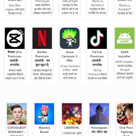
FIFA Soccer
Hills of Steel
Plants vs
सबसे लोकप्रिय
एंड्रॉइड के लिए
Zombies 2
Stick War:
Plants vs.
फ़ुटबॉल-थीम वाले
टैंकों के बारे में एक
एंड्रॉइड के लिए
Legacy अपने दृश्य
Zombies™
मोबाइल संस्करणों में
मजेदार गेम है, जो
रणनीति गेम की एक
डिजाइन में एक
एंड्रॉइड के लिए
से एक है। इसमें
रंगीन कार्टून शैली में
रोमांचक निरंतरता है,
असामान्य रणनीति है,
2010 में जारी किया
बेहतर ग्राफिक्स,
बनाया
जिसने 30 से अधिक
जहां यांत्रिकी भी
गया एक मजेदार गेम
पुरस्कार
असामान्य दिखती है।
है और आज भी अपनी
शैली में
कैपकट (Pro
Netflix
Draw
TikTok
XAPK
Premium
Premium
Cartoons 2
Premium
Installer
एमओडी -
(एमओडी - सब
PRO
(एमओडी -
XAPK Installer -
अनलॉक)
कुछ खुला है)
अनलॉक)
आपको एंड्रॉइड
Draw Cartoons
पर.xapk
2 PRO - आपने
कैपकट सबसे
एंड्रॉइड डिवाइस पर
TikTok
एप्लिकेशन इंस्टॉल
कार्टून बनाने का
अनुशंसित वीडियो
फिल्में, टीवी श्रृंखला
Premium सोशल
करने की अनुमति
सपना देखा था,
संपादन टूल में से एक
और टीवी शो देखने
नेटवर्क का एक विशेष
देता है। एक बहुत ही
लेकिन यह सब बहुत
है, जो मोबाइल
के लिए Netflix
संस्करण है, जिसके
सरल और
कठिन और असंभव
डिवाइस और
Premium सबसे
महत्वपूर्ण फायदे हैं,
भी लगता
डेस्कटॉप कंप्यूटर
लोकप्रिय
सबसे बुनियादी सभी
दोनों पर
SCHOOLBOY
Mystery
LIBBRAWL
Hoosegow:
One Piece
RUNAWAY -
Brawl
जेल जीवन रक्षा
Fighting
LIBBRAWL ब्रॉल