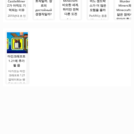
Minecraft:
트작일까, 장
어느 샌드박
CastleMiner
Murder
비슷한 세계,
Z가 아직도 기
르의
스가 더 많은
Miners와
하지만 전혀
억되는 이유
достойный
모험을 줄까
Minecraft의
다른 도전
경쟁작일까?
닮은 점에서
2010년대 초 인
PixARK는 종종
알아야 할 것
Colony
디 게임 시장에
샌드박스 게임
Minecraft와
Survival은 전
는 오픈월드 샌
은 오래전부터
ARK: Survival
Murder Miner
략, 건설, 기지 방
Evolved의 독특
드박스에서 영
게임 세계에서
는 익숙한 큐브
어 요소가 결합
한
감을 받은 작품
특별한 자리를
형 그래픽 때문
된 독특한 샌드
이 적지
차지해 왔습니
에 종종
박스
다. 어떤 플레이
Minecraft와 
어는
께
마인크래프트
1.21에 추가
될 몹
다가오는 마인
크래프트 1.21
업데이트는 팬
들의 관심을 유
지하기 위해 개
발자들이 흥미
로운 혁신과 이
전에 보지 못한
콘텐츠를 제공
하려는 노력으
로.