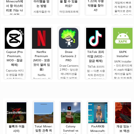
1.22의 수중
Minecraft에
아이템을 얻
을 할 수 있을
게임에서 빠르
악몽을 찾아
서 창 마스터
는 방법
까요?
게 적응하고 효
서!
리로 가는 나
율적으로 관리
사용자들은 마
마인크래프트에
의 여정
하는 능력은 매
인크래프트 1.21
서 구리 골렘으
안녕하세요, 모
우 중요한 기술
에서 Allay 몹이
로 무엇을 할 수
험가 여러분! 솔
안녕하세요, 큐
입니다.
아이템을 수집
있을까요? 마인
직히 말해서, 이
브 세계의 실험
Minecraft의 기
하는 데 도움을
크래프트 세계
글을 쓰는 동안
가 여러분! 오늘
본 키를 사용하
주며, 그와 친구
에서는 항상 무
에도 감정이 북
저는 상상의 흰
면 필요한 요소
가 되어야 한다
언가가 일어납
받쳐 오릅니다.
가운을 입기로
를 선택하고, 기
는 것을 알고 있
니다: 새로운 블
오늘은 단순한
했습니다 그리
능, 인벤토리 또
습니다. 그가 도
록, 신비로운 생
리뷰가 아닙니
고.
는 주변 물체와
움을 주도록.
물 군계, 그리고.
다 — 이것은 저
Capcut (Pro
Netflix
Draw
TikTok 프리
XAPK
의.
Premium,
Premium
Cartoons 2
Installer
미엄 (MOD -
MOD - 잠금
(MOD - 모든
PRO
잠금 해제)
XAPK Installer
해제)
것이 열려 있
– 안드로이드에
Draw Cartoons
TikTok 프리미
음)
2 PRO – 당신은
서 .xapk 애플리
Capcut는 비디
엄 — 다른 사용
애니메이션을
케이션을 설치
오 편집을 위한
Netflix
자와 온라인으
만들고 싶었지
할 수 있게 해줍
가장 추천되는
Premium는 안
로 연결하거나
만, 너무 어렵고
니다. 매우 간단
도구 중 하나로,
드로이드 기기
특별한 무언가
심지어 불가능
하고 직관적인
모바일 기기와
에서 영화, 드라
를 찾을 수 있는
하다고 생각했
메뉴를 통해 이
데스크톱 컴퓨
마 및 TV 프로그
애플리케이션입
다면, 이제 모든
확장자의 파일
터 모두에서 원
램을 시청할 수
니다. 아침 커피
것이 당신의 손
설치를 빠르게
활한 작동을 보
있는 가장 인기
한 잔과 함께 하
에 달려 있습니
시작할 수
장합니다. 많은
있는 서비스 중
루를 시작하거
다. 복잡한
사용자에게 무
하나입니다. 이
나 힘든 하루를.
료 버전은 모든
곳에는 최신 미
편집 요구를
디어 제품뿐만
아니라
블록과 어둠
Total Miner:
Colony
PixARK와
개성 있는 큐
잊힌 건축 히
Survival vs
사이:
Minecraft:
브 액션: