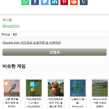
게시됨
Mceadmin
Price
$0
(Google Ads) 개인정보 보호정책 및 이용약관
코멘트
비슷한 게임
서툰 휘두름
마인크래프트
마인크래프트
노틸러스 탐
Minecraft의
에서 에픽 승
1.21에서
에서 구리 골
험:
기본 키보드
리까지:
Allay에게서
렘으로 무엇
Minecraft
단축키