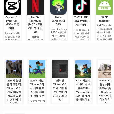
본 키를 사용하
주며, 그와 친구
에서는 항상 무
에도 감정이 북
저는 상상의 흰
면 필요한 요소
가 되어야 한다
언가가 일어납
받쳐 오릅니다.
가운을 입기로
를 선택하고, 기
는 것을 알고 있
니다: 새로운 블
오늘은 단순한
했습니다 그리
능, 인벤토리 또
습니다. 그가 도
록, 신비로운 생
리뷰가 아닙니
고.
는 주변 물체와
움을 주도록.
물 군계, 그리고.
다 — 이것은 저
Capcut (Pro
Netflix
Draw
TikTok 프리
XAPK
의.
Premium,
Premium
Cartoons 2
Installer
미엄 (MOD -
MOD - 잠금
(MOD - 모든
PRO
잠금 해제)
XAPK Installer
해제)
것이 열려 있
– 안드로이드에
Draw Cartoons
TikTok 프리미
음)
2 PRO – 당신은
서 .xapk 애플리
Capcut는 비디
엄 — 다른 사용
애니메이션을
케이션을 설치
오 편집을 위한
Netflix
자와 온라인으
만들고 싶었지
할 수 있게 해줍
가장 추천되는
Premium는 안
로 연결하거나
만, 너무 어렵고
니다. 매우 간단
도구 중 하나로,
드로이드 기기
특별한 무언가
심지어 불가능
하고 직관적인
모바일 기기와
에서 영화, 드라
를 찾을 수 있는
하다고 생각했
메뉴를 통해 이
데스크톱 컴퓨
마 및 TV 프로그
애플리케이션입
다면, 이제 모든
확장자의 파일
터 모두에서 원
램을 시청할 수
니다. 아침 커피
것이 당신의 손
설치를 빠르게
활한 작동을 보
있는 가장 인기
한 잔과 함께 하
에 달려 있습니
시작할 수
장합니다. 많은
있는 서비스 중
루를 시작하거
다. 복잡한
사용자에게 무
하나입니다. 이
나 힘든 하루를.
료 버전은 모든
곳에는 최신 미
편집 요구를
디어 제품뿐만
아니라
코드가 현실
코드의 비밀:
잊혀진
PC의 픽셀에
Minecraft가
을 깨뜨릴 때:
Minecraft에
Minecraft의
서 주머니 속
현실 세계를
Minecraft의
서 삭제된 요
역사: 삭제된
블록으로:
바꾸는 방법:
가장 이상한
소 연대기의
콘텐츠와 게
Minecraft가
Block by
Block 이니셔
버그와 그것
두 번째 부분
임의 진화 연
모바일 세계
티브의 이야
이 게임에 미
대기
를 정복한 방
첫 번째 부분에
기
친 영향
법
서는 루비와 하
Minecraft — 단
늘 차원과 같은
순한 게임이 아
많은 사람들은
Minecraft — 단
세대를 정의하
상징적인 손실
니라 살아있는,
Minecraft를 
순히 블록으로
고 문화적 현상