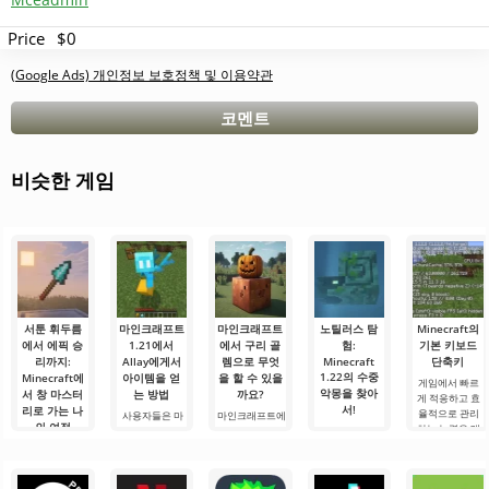
Price
$0
(Google Ads) 개인정보 보호정책 및 이용약관
코멘트
비슷한 게임
서툰 휘두름
마인크래프트
마인크래프트
노틸러스 탐
Minecraft의
에서 에픽 승
1.21에서
에서 구리 골
험:
기본 키보드
리까지:
Allay에게서
렘으로 무엇
Minecraft
단축키
1.22의 수중
Minecraft에
아이템을 얻
을 할 수 있을
게임에서 빠르
악몽을 찾아
서 창 마스터
는 방법
까요?
게 적응하고 효
서!
리로 가는 나
율적으로 관리
사용자들은 마
마인크래프트에
의 여정
하는 능력은 매
인크래프트 1.21
서 구리 골렘으
안녕하세요, 모
우 중요한 기술
에서 Allay 몹이
로 무엇을 할 수
험가 여러분! 솔
안녕하세요, 큐
입니다.
아이템을 수집
있을까요? 마인
직히 말해서, 이
브 세계의 실험
Minecraft의 기
하는 데 도움을
크래프트 세계
글을 쓰는 동안
가 여러분! 오늘