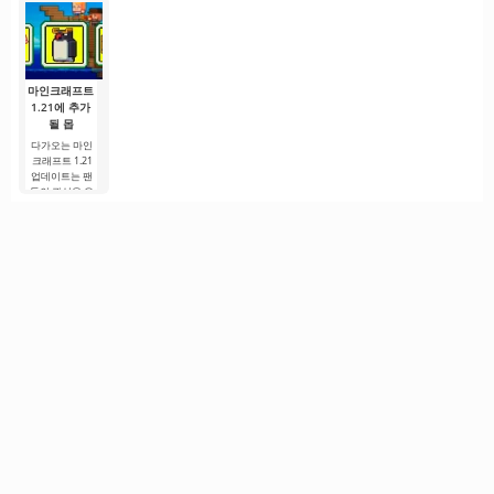
에 대해 논의했
끊임없이 변화
상력을 발휘해
건축하는 게임
이 된 Minecraft
습니다. 하지만
하는 유기체입
무엇이든 만들
이 아닙니다. 10
는 개인용 컴퓨
니다.
수 있는 가상 
년이 넘는 시간
터를 위한 소박
드박스로
동안
한
마인크래프트
1.21에 추가
될 몹
다가오는 마인
크래프트 1.21
업데이트는 팬
들의 관심을 유
지하기 위해 개
발자들이 흥미
로운 혁신과 이
전에 보지 못한
콘텐츠를 제공
하려는 노력으
로.