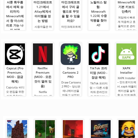
서툰 휘두름
마인크래프트
마인크래프트
노틸러스 탐
Minecraft의
에서 에픽 승
1.21에서
에서 구리 골
험:
기본 키보드
리까지:
Allay에게서
렘으로 무엇
Minecraft
단축키
1.22의 수중
Minecraft에
아이템을 얻
을 할 수 있을
게임에서 빠르
악몽을 찾아
서 창 마스터
는 방법
까요?
게 적응하고 효
서!
리로 가는 나
율적으로 관리
사용자들은 마
마인크래프트에
의 여정
하는 능력은 매
인크래프트 1.21
서 구리 골렘으
안녕하세요, 모
우 중요한 기술
에서 Allay 몹이
로 무엇을 할 수
험가 여러분! 솔
안녕하세요, 큐
입니다.
아이템을 수집
있을까요? 마인
직히 말해서, 이
브 세계의 실험
Minecraft의 기
하는 데 도움을
크래프트 세계
글을 쓰는 동안
가 여러분! 오늘
본 키를 사용하
주며, 그와 친구
에서는 항상 무
에도 감정이 북
저는 상상의 흰
면 필요한 요소
가 되어야 한다
언가가 일어납
받쳐 오릅니다.
가운을 입기로
를 선택하고, 기
는 것을 알고 있
니다: 새로운 블
오늘은 단순한
했습니다 그리
능, 인벤토리 또
습니다. 그가 도
록, 신비로운 생
리뷰가 아닙니
고.
는 주변 물체와
움을 주도록.
물 군계, 그리고.
다 — 이것은 저
Capcut (Pro
Netflix
Draw
TikTok 프리
XAPK
의.
Premium,
Premium
Cartoons 2
Installer
미엄 (MOD -
MOD - 잠금
(MOD - 모든
PRO
잠금 해제)
XAPK Installer
해제)
것이 열려 있
– 안드로이드에
Draw Cartoons
TikTok 프리미
음)
2 PRO – 당신은
서 .xapk 애플리
Capcut는 비디
엄 — 다른 사용
애니메이션을
케이션을 설치
오 편집을 위한
Netflix
자와 온라인으
만들고 싶었지
할 수 있게 해줍
가장 추천되는
Premium는 안
로 연결하거나
만, 너무 어렵고
니다. 매우 간단
도구 중 하나로,
드로이드 기기
특별한 무언가
심지어 불가능
하고 직관적인
모바일 기기와
에서 영화, 드라
를 찾을 수 있는
하다고 생각했
메뉴를 통해 이
데스크톱 컴퓨
마 및 TV 프로그
애플리케이션입
다면, 이제 모든
확장자의 파일
터 모두에서 원
램을 시청할 수
니다. 아침 커피
것이 당신의 손
설치를 빠르게
활한 작동을 보
있는 가장 인기
한 잔과 함께 하
에 달려 있습니
시작할 수
장합니다. 많은
있는 서비스 중
루를 시작하거
다. 복잡한
사용자에게 무
하나입니다. 이
나 힘든 하루를.
료 버전은 모든
곳에는 최신 미
편집 요구를
디어 제품뿐만