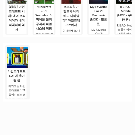
아니라
잊혀진 마인
Minecraft
스크리처가
My Favorite
R.E.P.O.
26.1
Car 2:
Mobile
크래프트 시
엔드와 네더
Snapshot 6:
Mechanic
(MOD - 무제
대: 네더 스파
에도 나타날
귀여운 몹의
(MOD - 많은
한 돈)
이어와 네더
까? 마인크래
공격과 파일
돈)
리액터의 역
프트에서
R.E.P.O. Mobil
시스템 혁명
사
는 플레이어를
My Favorite
안녕하세요, 마
Car 2:
어두운 미스터
모든 광부와 건
인크래프트의
마인크래프트
Mechanic는 자
리한 세계로 완
축가 여러분, 환
모험·실험·웃픈
— 끊임없이 진
동차 제국의 꿈
전히 몰입시키
영합니다! 2026
버그를 사랑하
화하는 게임입
을 디지털 현실
는
년 2월 3일,
는 여러분! 오늘
니다. 매년 개발
로
Mojang은 Java
은 단순 테스트
자들은 새로운
가
생물 군계, 몹,
마인크래프트
1.21에 추가
될 몹
다가오는 마인
크래프트 1.21
업데이트는 팬
들의 관심을 유
지하기 위해 개
발자들이 흥미
로운 혁신과 이
전에 보지 못한
콘텐츠를 제공
하려는 노력으
로.