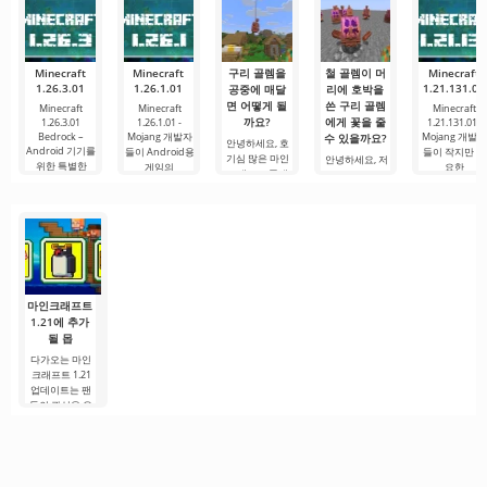
다. 복잡한
사용자에게 무
하나입니다. 이
나 힘든 하루를.
료 버전은 모든
곳에는 최신 미
편집 요구를
디어 제품뿐만
아니라
Minecraft
Minecraft
구리 골렘을
철 골렘이 머
Minecraft
1.26.3.01
1.26.1.01
1.21.131.01
공중에 매달
리에 호박을
면 어떻게 될
쓴 구리 골렘
Minecraft
Minecraft
Minecraft
까요?
에게 꽃을 줄
1.26.3.01
1.26.1.01 -
1.21.131.01 -
Bedrock –
Mojang 개발자
Mojang 개발
수 있을까요?
안녕하세요, 호
Android 기기를
들이 Android용
들이 작지만 중
기심 많은 마인
안녕하세요, 저
위한 특별한
게임의
요한
크래프트 플레
의 큐브 실험가
이어 여러분! 가
여러분! 제가
끔 저는 마인크
Minecraft의 논
래프트를 단순
리를 시험하는
히
것을
마인크래프트
1.21에 추가
될 몹
다가오는 마인
크래프트 1.21
업데이트는 팬
들의 관심을 유
지하기 위해 개
발자들이 흥미
로운 혁신과 이
전에 보지 못한
콘텐츠를 제공