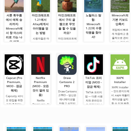
서툰 휘두름
마인크래프트
마인크래프트
노틸러스 탐
Minecraft의
에서 에픽 승
1.21에서
에서 구리 골
험:
기본 키보드
리까지:
Allay에게서
렘으로 무엇
Minecraft
단축키
1.22의 수중
Minecraft에
아이템을 얻
을 할 수 있을
게임에서 빠르
악몽을 찾아
서 창 마스터
는 방법
까요?
게 적응하고 효
서!
리로 가는 나
율적으로 관리
사용자들은 마
마인크래프트에
의 여정
하는 능력은 매
인크래프트 1.21
서 구리 골렘으
안녕하세요, 모
우 중요한 기술
에서 Allay 몹이
로 무엇을 할 수
험가 여러분! 솔
안녕하세요, 큐
입니다.
아이템을 수집
있을까요? 마인
직히 말해서, 이
브 세계의 실험
Minecraft의 기
하는 데 도움을
크래프트 세계
글을 쓰는 동안
가 여러분! 오늘
본 키를 사용하
주며, 그와 친구
에서는 항상 무
에도 감정이 북
저는 상상의 흰
면 필요한 요소
가 되어야 한다
언가가 일어납
받쳐 오릅니다.
가운을 입기로
를 선택하고, 기
는 것을 알고 있
니다: 새로운 블
오늘은 단순한
했습니다 그리
능, 인벤토리 또
습니다. 그가 도
록, 신비로운 생
리뷰가 아닙니
고.
는 주변 물체와
움을 주도록.
물 군계, 그리고.
다 — 이것은 저
Capcut (Pro
Netflix
Draw
TikTok 프리
XAPK
의.
Premium,
Premium
Cartoons 2
Installer
미엄 (MOD -
MOD - 잠금
(MOD - 모든
PRO
잠금 해제)
XAPK Installer
해제)
것이 열려 있
– 안드로이드에
Draw Cartoons
TikTok 프리미
음)
2 PRO – 당신은
서 .xapk 애플리
Capcut는 비디
엄 — 다른 사용
애니메이션을
케이션을 설치
오 편집을 위한
Netflix
자와 온라인으
만들고 싶었지
할 수 있게 해줍
가장 추천되는
Premium는 안
로 연결하거나
만, 너무 어렵고
니다. 매우 간단
도구 중 하나로,
드로이드 기기
특별한 무언가
심지어 불가능
하고 직관적인
모바일 기기와
에서 영화, 드라
를 찾을 수 있는
하다고 생각했
메뉴를 통해 이
데스크톱 컴퓨
마 및 TV 프로그
애플리케이션입
다면, 이제 모든
확장자의 파일
터 모두에서 원
램을 시청할 수
니다. 아침 커피
것이 당신의 손
설치를 빠르게
활한 작동을 보
있는 가장 인기
한 잔과 함께 하
에 달려 있습니
시작할 수
장합니다. 많은
있는 서비스 중
루를 시작하거