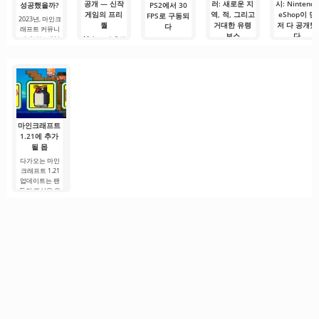
공개 — 신작
러: 새로운 지
시: Nintendo
성공했을까?
PS2에서 30
게임의 프리
역, 적, 그리고
eShop이 먼
FPS로 구동되
2023년, 마인크
퀄
거대한 유령
저 다 공개했
다
래프트 커뮤니
보스
다
티에서는 게임
Mojang과 출판
PlayStation 2가
역사상 가장 큰
사들이
Mojang의 액션
Mojang이 Xbo
출시된 지 20년
논쟁 중 하나가
Minecraft 세계
RPG 시리즈 다
Games
이 훌쩍 넘은 지
벌어졌다.
관의 새 책
Showcase에서
음 장을 향한 기
금, Sony의 전설
Minecraft
공식 발표를 준
다림이 공식적
적인
비하는 사이,
으로 시작됐다.
Xbox
마인크래프트
1.21에 추가
될 몹
다가오는 마인
크래프트 1.21
업데이트는 팬
들의 관심을 유
지하기 위해 개
발자들이 흥미
로운 혁신과 이
전에 보지 못한
콘텐츠를 제공
하려는 노력으
로.