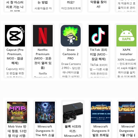
악몽을 찾아
서 창 마스터
는 방법
까요?
게 적응하고 효
서!
리로 가는 나
율적으로 관리
사용자들은 마
마인크래프트에
의 여정
하는 능력은 매
인크래프트 1.21
서 구리 골렘으
안녕하세요, 모
우 중요한 기술
에서 Allay 몹이
로 무엇을 할 수
험가 여러분! 솔
안녕하세요, 큐
입니다.
아이템을 수집
있을까요? 마인
직히 말해서, 이
브 세계의 실험
Minecraft의 기
하는 데 도움을
크래프트 세계
글을 쓰는 동안
가 여러분! 오늘
본 키를 사용하
주며, 그와 친구
에서는 항상 무
에도 감정이 북
저는 상상의 흰
면 필요한 요소
가 되어야 한다
언가가 일어납
받쳐 오릅니다.
가운을 입기로
를 선택하고, 기
는 것을 알고 있
니다: 새로운 블
오늘은 단순한
했습니다 그리
능, 인벤토리 또
습니다. 그가 도
록, 신비로운 생
리뷰가 아닙니
고.
는 주변 물체와
움을 주도록.
물 군계, 그리고.
다 — 이것은 저
Capcut (Pro
Netflix
Draw
TikTok 프리
XAPK
의.
Premium,
Premium
Cartoons 2
Installer
미엄 (MOD -
MOD - 잠금
(MOD - 모든
PRO
잠금 해제)
XAPK Installer
해제)
것이 열려 있
– 안드로이드에
Draw Cartoons
TikTok 프리미
음)
2 PRO – 당신은
서 .xapk 애플리
Capcut는 비디
엄 — 다른 사용
애니메이션을
케이션을 설치
오 편집을 위한
Netflix
자와 온라인으
만들고 싶었지
할 수 있게 해줍
가장 추천되는
Premium는 안
로 연결하거나
만, 너무 어렵고
니다. 매우 간단
도구 중 하나로,
드로이드 기기
특별한 무언가
심지어 불가능
하고 직관적인
모바일 기기와
에서 영화, 드라
를 찾을 수 있는
하다고 생각했
메뉴를 통해 이
데스크톱 컴퓨
마 및 TV 프로그
애플리케이션입
다면, 이제 모든
확장자의 파일
터 모두에서 원
램을 시청할 수
니다. 아침 커피
것이 당신의 손
설치를 빠르게
활한 작동을 보
있는 가장 인기
한 잔과 함께 하
에 달려 있습니
시작할 수
장합니다. 많은
있는 서비스 중
루를 시작하거
다. 복잡한
사용자에게 무
하나입니다. 이
나 힘든 하루를.
료 버전은 모든
곳에는 최신 미
편집 요구를
디어 제품뿐만
아니라
Mob Vote 반
Minecraft
블록 서프라
Minecraft
Minecraft
Dungeons II:
Dungeons II
Dungeons II,
대 청원, 53만
이즈:
The Rift 소설
발표 트레일
9월 29일 출
명 이상 서명:
Minecraft가