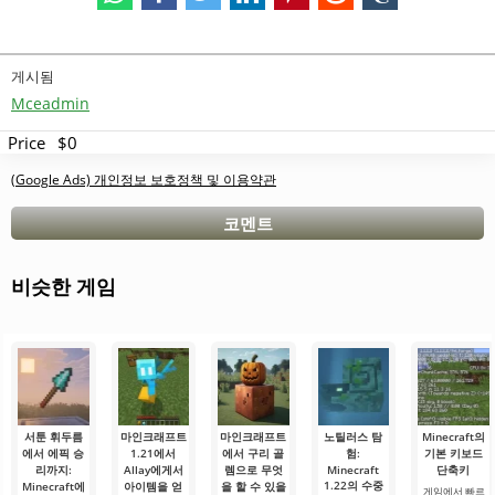
게시됨
Mceadmin
Price
$0
(Google Ads) 개인정보 보호정책 및 이용약관
코멘트
비슷한 게임
서툰 휘두름
마인크래프트
마인크래프트
노틸러스 탐
Minecraft의
에서 에픽 승
1.21에서
에서 구리 골
험:
기본 키보드
리까지:
Allay에게서
렘으로 무엇
Minecraft
단축키
1.22의 수중
Minecraft에
아이템을 얻
을 할 수 있을
게임에서 빠르