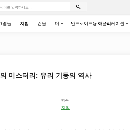
그램들
지침
건물
더
안드로이드용 애플리케이션
aft의 미스터리: 유리 기둥의 역사
범주
지침