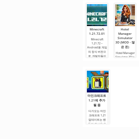
활한 작동을 보
있는 가장 인기
장합니다. 많은
있는 서비스 중
사용자에게 무
하나입니다. 이
료 버전은 모든
곳에는 최신 미
편집 요구를
디어 제품뿐만
아니라
Minecraft
Hotel
1.21.72.01
Manager
Simulator
Minecraft
3D (MOD - 많
1.21.72 –
은 돈)
Android용 게임
의 정식 버전으
Hotel Manager
로, 개발자들이
Simulator 3D는
호텔 관리자의
역할을 체험할
수 있는
마인크래프트
1.21에 추가
될 몹
다가오는 마인
크래프트 1.21
업데이트는 팬
들의 관심을 유
지하기 위해 개
발자들이 흥미
로운 혁신과 이