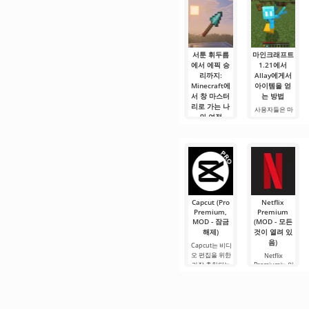
서툰 휘두름
마인크래프트
에서 에픽 승
1.21에서
리까지:
Allay에게서
Minecraft에
아이템을 얻
서 창 마스터
는 방법
리로 가는 나
사용자들은 마
의 여정
인크래프트 1.21
에서 Allay 몹이
안녕하세요, 큐
아이템을 수집
브 세계의 실험
하는 데 도움을
가 여러분! 오늘
주며, 그와 친구
저는 상상의 흰
가 되어야 한다
가운을 입기로
는 것을 알고 있
했습니다 그리
습니다. 그가 도
고.
움을 주도록.
Capcut (Pro
Netflix
Premium,
Premium
MOD - 잠금
(MOD - 모든
해제)
것이 열려 있
음)
Capcut는 비디
오 편집을 위한
Netflix
가장 추천되는
Premium는 안
도구 중 하나로,
드로이드 기기
모바일 기기와
에서 영화, 드라
데스크톱 컴퓨
마 및 TV 프로그
터 모두에서 원
램을 시청할 수