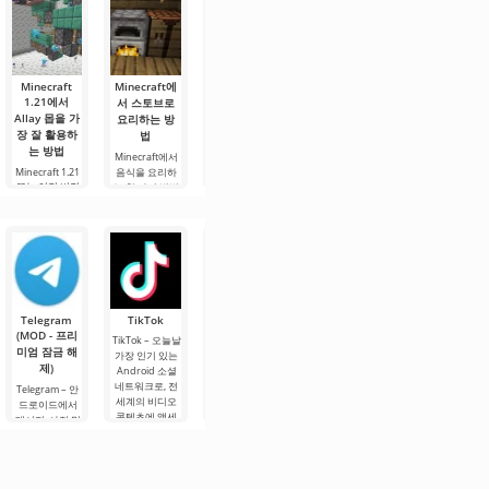
Minecraft
Minecraft에
마인크래프트
Minecraft에
Minecraft의
1.21에서
서 스토브로
1.21에서 스
서 불을 이용
오버월드에
Allay 몹을 가
요리하는 방
켈레톤 말을
해 음식을 요
있는 모든 적
장 잘 활용하
법
길들이는 방
리하는 방법
대적인 몹
는 방법
법
Minecraft에서
Minecraft 1.21
게임의 오버월
에서 음식을 요
Minecraft 1.21
음식을 요리하
드는 가장 기본
스켈레톤 말은
또는 이전 버전
리하는 방법 중
는 한 가지 방법
적인 환경이며,
Minecraft 1.21
의 사용자들은
하나는 불(캠프
은 화로를 사용
에서 가장 독특
새로운 사용자
이 몹이 아이템
파이어)을 사용
하는 것입니다.
한 생물 중 하나
들에게는
수집에 있어 훌
하는 것입니다.
그러나 이 경우,
입니다. 이 비생
Minecraft의 오
륭한 조력자가
또 다른 방법으
캠프파이어에서
명체는 번개가
버월드에 있는
될 수 있다는 것
로는 화로를 사
굽는 것과 달리
내리칠 때 그들
모든 적대적인
을 알고 있습니
용하는 것이 있
연료와 화로가
의 기수와 함께
몹들을 아는 것
다. 이 몹은 최대
지만, 초보자에
필요합니다. 이
나타납니다. 플
이 유용합니다.
64개의 동일한
게는 배고픔을
방법은 불에서
레이어에게 충
잘 알지 못하는
Telegram
TikTok
Planner 5D
Widgetable:
MX Player
아이템
굽는
성하도록 만들
몹들과의 조우
(MOD - 프리
(MOD - 잠금
재미있는 화
Pro
TikTok – 오늘날
려면
에서
미엄 잠금 해
해제)
면(MOD - 잠
가장 인기 있는
MX Player Pro –
제)
금 해제)
오늘날 가장 인
Android 소셜
Planner 5D –
기 있는 안드로
네트워크로, 전
안드로이드용
Telegram – 안
Widgetable: 재
이드용 비디오
세계의 비디오
애플리케이션으
드로이드에서
미있는 화면
플레이어로, 다
콘텐츠에 액세
로, 실내 디자인
메시지, 사진 및
(MOD - 잠금 해
양한 형식으로
스할 수 있습니
을 2D 및 3D 모
비디오를 고속
제) - 매우 유용
좋아하는 영화,
다. TikTok 콘텐
델로 설계할 수
으로 손실 없이
한 안드로이드
드라마, 만화를
츠는 플랫폼 사
있습니다. 개발
교환할 수 있는
데스크톱 꾸미
시청할 수 있습
용자들이 공유
자들은 엔지니
소셜 플랫폼입
기 애플리케이