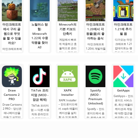
마인크래프트
노틸러스 탐
Minecraft의
마인크래프트
마인크래프트
에서 구리 골
험:
기본 키보드
1.20에서 각
1.21에 추가
렘으로 무엇
Minecraft
단축키
동물(몹)의 좋
될 몹
1.22의 수중
을 할 수 있을
아하는 음식
게임에서 빠르
다가오는 마인
악몽을 찾아
까요?
게 적응하고 효
크래프트 1.21
마인크래프트
서!
율적으로 관리
업데이트는 팬
1.20의 개발자들
마인크래프트에
하는 능력은 매
들의 관심을 유
은 게임 초기 버
서 구리 골렘으
안녕하세요, 모
우 중요한 기술
지하기 위해 개
전부터 실제 자
로 무엇을 할 수
험가 여러분! 솔
입니다.
발자들이 흥미
연의 특징을 기
있을까요? 마인
직히 말해서, 이
Minecraft의 기
로운 혁신과 이
반으로 모든 몹
크래프트 세계
글을 쓰는 동안
본 키를 사용하
전에 보지 못한
을 추가했습니
에서는 항상 무
에도 감정이 북
면 필요한 요소
콘텐츠를 제공
다. 각 동물은 특
언가가 일어납
받쳐 오릅니다.
를 선택하고, 기
하려는 노력으
정 음식을 선호
니다: 새로운 블
오늘은 단순한
능, 인벤토리 또
로.
하며, 어떤.
록, 신비로운 생
리뷰가 아닙니
는 주변 물체와
물 군계, 그리고.
다 — 이것은 저
Draw
TikTok 프리
XAPK
Spotify
GetApps
의.
Cartoons 2
Installer
(MOD -
미엄 (MOD -
GetApps – 안드
PRO
Premium
잠금 해제)
XAPK Installer
로이드 서비스
Unlocked)
– 안드로이드에
Draw Cartoons
로, 최신 애플리
TikTok 프리미
2 PRO – 당신은
서 .xapk 애플리
Spotify – 안드
케이션과 게임
엄 — 다른 사용
애니메이션을
케이션을 설치
로이드에서 음
에 대한 접근을
자와 온라인으
만들고 싶었지
할 수 있게 해줍
악, 팟캐스트 및
제공합니다. 모
로 연결하거나
만, 너무 어렵고
니다. 매우 간단
다양한 오디오
바일 기기 시장
특별한 무언가
심지어 불가능
하고 직관적인
장르의 최신 콘
과 관련된 뉴스
를 찾을 수 있는
하다고 생각했
메뉴를 통해 이
텐츠를 듣기 위
를 주시하고 있
애플리케이션입
다면, 이제 모든
확장자의 파일
한 주요 도구 중
다면, Xiaomi가
니다. 아침 커피