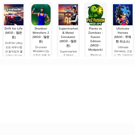
것이 당신의 손
설치를 빠르게
하나입니다. 플
일부 Android
한 잔과 함께 하
에 달려 있습니
시작할 수
랫폼에서 계정
루를 시작하거
다. 복잡한
을 생성하면 PC
나 힘든 하루를.
를 포함한 모든
Drift for Life
Drunken
Supermarket
Plants vs
Ultimate
(MOD - 많은
Wrestlers 2
& Motel
Zombies -
Heroes
(MOD - 많은
Simulator
Fusion
(MOD - 무제
돈)
(MOD - 많은
Edition
돈)
한 리소스)
Drift for Life는
(MOD -
돈)
모든 세부사항
Drunken
Ultimate
Modpack)
Wrestlers 2는
Heroes는 고성
과 움직임의 물
Supermarket
Plants vs
기존의 격투 게
& Motel
능 2D 그래픽과
리학이 정교하
Zombies -
Simulator는 단
임에 대한 고정
가벼움으로 돋
게 설계된 레이
Fusion Edition
순한 시뮬레이
관념을 깨는
보이는 게임입
싱
는 한때 평화로
션 게임이
니다.
웠던 잔디밭이