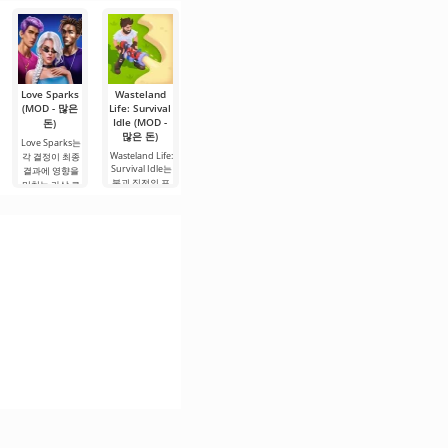
니다. 이 애플리
하는 짧은
어링 및 건축 기
니다. 기능 면에
션으로, 창의적
케이션은 가장
술이 없는 사용
서 WhatsApp나
이고 재미있는
자도 매우 짧은
Viber와 유사하
기회를 제공합
시간
지만, 주요
니다. 여기서 다
양한
Love Sparks
Wasteland
Stunt Bike
PAW 순찰 구
Kingdom
(MOD - 많은
Life: Survival
Extreme
Rush
조 세계(MOD
Idle (MOD -
(MOD - 많은
Frontiers TD
돈)
- 잠금 해제)
많은 돈)
(MOD - 많은
돈)
Love Sparks는
PAW 순찰 구조
돈)
Wasteland Life:
각 결정이 최종
Stunt Bike
세계(MOD - 잠
Survival Idle는
Extreme — 이
결과에 영향을
Kingdom Rush
금 해제) – 간단
붕괴 직전의 포
것은 안드로이
Frontiers TD는
미치는 가상 로
한 픽셀 게임으
스트 아포칼립
드에서 최고의
안드로이드용
맨스 세계에 몰
로, 안드로이드
스
모터크로스 게
화려한 게임으
입할
에서
임 중
로, 다양한