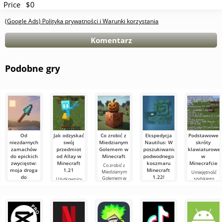
Price
$0
(Google Ads) Polityka prywatności i Warunki korzystania
Komentarz
Podobne gry
Od
Jak odzyskać
Co zrobić z
Ekspedycja
Podstawowe
niezdarnych
swój
Miedzianym
Nautilus: W
skróty
zamachów
przedmiot
Golemem w
poszukiwaniu
klawiaturowe
do epickich
od Allay w
Minecraft
podwodnego
w
zwycięstw:
Minecraft
koszmaru
Minecrafcie
Co zrobić z
moja droga
1.21
Minecraft
Miedzianym
Umiejętność
do
1.22!
Golemem w
szybkiego
Użytkownicy
mistrzostwa
Minecraft W
orientowania
wiedzą, że mob
Witajcie,
w walce
świecie
się i
Allay w
poszukiwacze
włócznią w
Minecraft
efektywnego
Minecraft 1.21
przygód!
zawsze coś się
Minecraft
zarządzania to
pomaga
Szczerze
dzieje: nowe
bardzo ważna
zbierać
mówiąc, wciąż
Witajcie,
bloki,
cecha w grze.
przedmioty i że
trzęsę się z
eksperymentatorzy