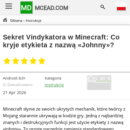
MD
MCEAD.COM
Główna
»
Instrukcje
Sekret Vindykatora w Minecraft: Co
kryje etykieta z nazwą «Johnny»?
Android:
8,0+
Kategoria
🕣 Zaktualizowano
Instrukcje
21 Apr 2026
Minecraft słynie ze swoich ukrytych mechanik, które twórcy z
Mojang starannie ukrywają w kodzie gry. Jedną z najbardziej
znanych i destrukcyjnych funkcji jest użycie etykiety z nazwą
«Johnny». To proste narzędzie zamienia standardowego