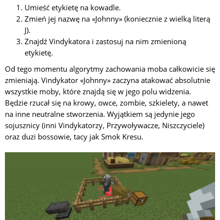
Umieść etykietę na kowadle.
Zmień jej nazwę na «Johnny» (koniecznie z wielką literą
J).
Znajdź Vindykatora i zastosuj na nim zmienioną
etykietę.
Od tego momentu algorytmy zachowania moba całkowicie się
zmieniają. Vindykator «Johnny» zaczyna atakować absolutnie
wszystkie moby, które znajdą się w jego polu widzenia.
Będzie rzucał się na krowy, owce, zombie, szkielety, a nawet
na inne neutralne stworzenia. Wyjątkiem są jedynie jego
sojusznicy (inni Vindykatorzy, Przywoływacze, Niszczyciele)
oraz duzi bossowie, tacy jak Smok Kresu.