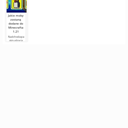
stworzeń, ale
Jakie moby
zostaną
dodane do
Minecrafta
1.21
Nadchodząca
aktualizacja
Minecrafta 1.21
wciąż jest pełna
plotek i
nowych
informacji od