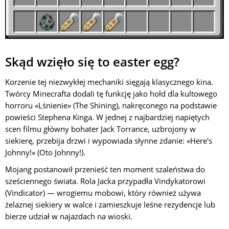
Skąd wzięło się to easter egg?
Korzenie tej niezwykłej mechaniki sięgają klasycznego kina.
Twórcy Minecrafta dodali tę funkcję jako hołd dla kultowego
horroru «Lśnienie» (The Shining), nakręconego na podstawie
powieści Stephena Kinga. W jednej z najbardziej napiętych
scen filmu główny bohater Jack Torrance, uzbrojony w
siekierę, przebija drzwi i wypowiada słynne zdanie: «Here's
Johnny!» (Oto Johnny!).
Mojang postanowił przenieść ten moment szaleństwa do
sześciennego świata. Rola Jacka przypadła Vindykatorowi
(Vindicator) — wrogiemu mobowi, który również używa
żelaznej siekiery w walce i zamieszkuje leśne rezydencje lub
bierze udział w najazdach na wioski.