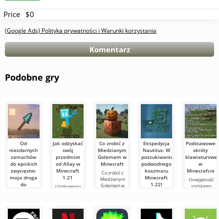
Price
$0
(Google Ads) Polityka prywatności i Warunki korzystania
Komentarz
Podobne gry
Od
Jak odzyskać
Co zrobić z
Ekspedycja
Podstawowe
niezdarnych
swój
Miedzianym
Nautilus: W
skróty
zamachów
przedmiot
Golemem w
poszukiwaniu
klawiaturowe
do epickich
od Allay w
Minecraft
podwodnego
w
zwycięstw:
Minecraft
koszmaru
Minecrafcie
Co zrobić z
moja droga
1.21
Minecraft
Miedzianym
Umiejętność
do
1.22!
Golemem w
szybkiego
Użytkownicy
mistrzostwa
Minecraft W
orientowania
wiedzą, że mob
Witajcie,
w walce
świecie
się i
Allay w
poszukiwacze
włócznią w
Minecraft
efektywnego
Minecraft 1.21
przygód!
zawsze coś się
Minecraft
zarządzania to
pomaga
Szczerze
dzieje: nowe
bardzo ważna
zbierać
mówiąc, wciąż