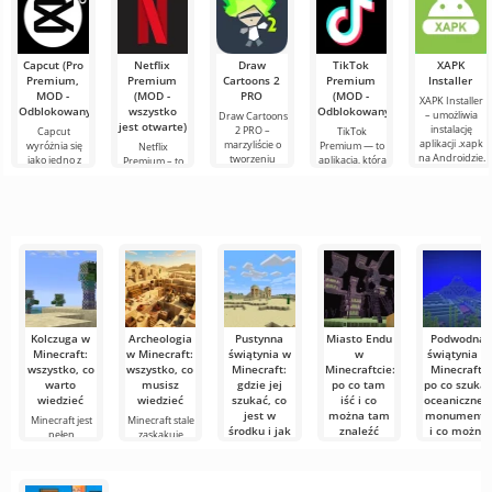
Witajcie,
bloki,
cecha w grze.
przedmioty i że
trzęsę się z
eksperymentatorzy
trzeba się z nim
emocji, pisząc
świata
te słowa. Dziś
sześcianów!
Dziś
Capcut (Pro
Netflix
Draw
TikTok
XAPK
postanowiłem
Premium,
Premium
Cartoons 2
Premium
Installer
założyć mój
MOD -
(MOD -
PRO
(MOD -
XAPK Installer
wyimaginowany
Odblokowany)
wszystko
Odblokowany)
– umożliwia
Draw Cartoons
biały
jest otwarte)
instalację
2 PRO –
Capcut
TikTok
aplikacji .xapk
marzyliście o
wyróżnia się
Premium — to
Netflix
na Androidzie.
tworzeniu
jako jedno z
aplikacja, która
Premium – to
Bardzo proste i
animacji, ale
najbardziej
pozwala łączyć
jeden z
przejrzyste
wydaje się to
polecanych
się online z
najpopularniejszych
zbyt
narzędzi do
innymi
serwisów do
skomplikowane,
edycji wideo,
użytkownikami
oglądania
a
zapewniając
lub znaleźć
filmów, seriali i
programów
Kolczuga w
Archeologia
Pustynna
Miasto Endu
Podwodna
Minecraft:
w Minecraft:
świątynia w
w
świątynia w
wszystko, co
wszystko, co
Minecraft:
Minecraftcie:
Minecraft:
warto
musisz
gdzie jej
po co tam
po co szuka
wiedzieć
wiedzieć
szukać, co
iść i co
oceaniczneg
jest w
można tam
monumentu
Minecraft jest
Minecraft stale
środku i jak
znaleźć
i co można
pełen
zaskakuje
nie wylecieć
w nim
przedmiotów, o
graczy nowymi
Miasto Endu to
w powietrze
zdobyć
których
jedna z
najcenniejszych
Jeśli choć raz
Podwodna