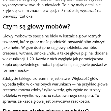
wykorzystać w swoich budowlach. To niby mały detal, ale
kryje się za nim znacznie więcej, niż może się wydawać na
pierwszy rzut oka.
Czym są głowy mobów?
Głowy mobów to specjalne bloki w kształcie głów różnych
stworzeń, które gracz może podnieść, postawić albo założyć
jako hełm. W grze dostępne są głowy szkieleta, zombie,
creepera, withera, smoka Endu, a także głowa piglina, dodana
w aktualizacji 1.20. Każda z nich wygląda jak pomniejszona
kopia odpowiedniego moba i pojawia się na głowie postaci w
formie «maski».
Zdobycie takiego trofeum nie jest łatwe. Większość głów
wypada tylko w określonych warunkach — na przykład głowę
creepera można zdobyć tylko wtedy, gdy zginie od strzały
szkieleta w wyniku wybuchu naładowanego creepera. To
sprawia, że każda głowa jest prawdziwą rzadkością.