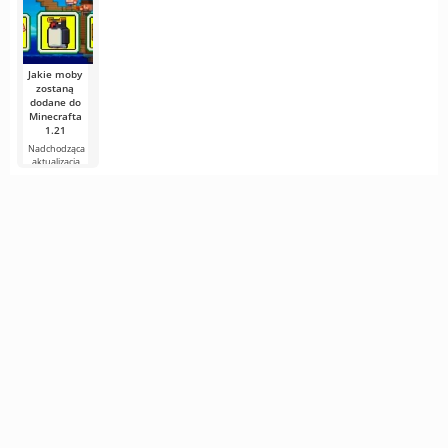
i
wędrowaliście
świątynia w
po
Minecraft,
bezkresnych
znana także
jako
Jakie moby
zostaną
dodane do
Minecrafta
1.21
Nadchodząca
aktualizacja
Minecrafta 1.21
wciąż jest pełna
plotek i
nowych
informacji od