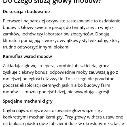
Do czego służą głowy mobów?
Dekoracja i budowanie
Pierwsze i najbardziej oczywiste zastosowanie to ozdabianie
budowli. Głowy świetnie pasują do tematycznych wnętrz:
zamków, lochów czy laboratoriów złoczyńców. Dodają
klimatu i pomagają stworzyć wyjątkowy styl wizualny, który
trudno odtworzyć innymi blokami.
Kamuflaż wśród mobów
Zakładając głowę creepera, zombie lub szkieleta, gracz
zyskuje ciekawy bonus: odpowiednie moby zauważają go z
mniejszej odległości niż zwykle. To szczególnie przydatne
podczas eksploracji ciemnych jaskiń albo budowy farm
mobów — można podejść bliżej, nie wywołując agresji.
Specjalne mechaniki gry
Chyba najważniejsze zastosowanie głów wiąże się z
konkretnymi mechanikami gry. Trzy głowy withera ustawione
na blokach piasku dusz lub ziemi dusz w określonym kształcie