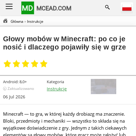
MD
MCEAD.COM
Główna
»
Instrukcje
Głowy mobów w Minecraft: po co je
nosić i dlaczego pojawiły się w grze
Android:
8,0+
Kategoria
🕣 Zaktualizowano
Instrukcje
06 Jul 2026
Minecraft — to gra, w której każdy drobiazg ma znaczenie.
Bloki, przedmioty i mechaniki — wszystko to składa się na
wyjątkowe doświadczenie z gry. Jednym z takich ciekawych
elementów są głowy mobów, które gracz może założyć lub