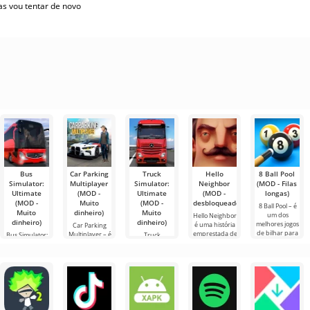
s vou tentar de novo
s vou tentar de novo
Bus
Car Parking
Truck
Hello
8 Ball Pool
Simulator:
Multiplayer
Simulator:
Neighbor
(MOD - Filas
Ultimate
(MOD -
Ultimate
(MOD -
longas)
(MOD -
Muito
(MOD -
desbloqueado)
8 Ball Pool – é
Muito
dinheiro)
Muito
um dos
Hello Neighbor
dinheiro)
dinheiro)
melhores jogos
é uma história
Car Parking
de bilhar para
emprestada de
Multiplayer – é
Bus Simulator:
Truck
Android. Aqui
“How to Get
um jogo
Ultimate — um
Simulator:
você pode
Your
popular para
jogo colorido e
Ultimate é uma
enfrentar
Neighbour”,
Android onde
emocionante
simbiose de
jogadores de
mas em
os jogadores
para Android
sucesso entre
gráficos 3D,
assumem o
que oferece
um simulador
para
papel de
infinitas
de transporte
de carga e um