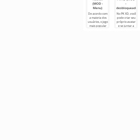
(MOD -
-
Menu)
desbloqueado)
De acordo com
No PK XD, você
a maioria dos
pode criar seu
usuários, o jogo
próprio avatar
mais popular
e se juntar a
no Android
milhões de
ainda é Roblox.
outros
Este projeto
participantes.