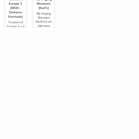
Europe 3
Monsters
World (MOD
(MOD -
Racing 2
(MOD -
[Null's]
-
muito
(MOD -
Dinheiro
desbloqueado)
dinheiro)
Dinheiro
My Singing
Ilimitado)
Ilimitado)
Monsters
Toca Life World
FIFA Soccer – é
[Null's] é um
— não é
uma das
Truckers of
Hill Climb
jogo para
apenas um
versões móveis
Europe 3 — é
Racing 2 - é a
Android que
jogo, é um
mais populares
um simulador
continuação da
despertou a
universo de
com temática
envolvente
história em
atenção de
bolso que vive
de futebol.
onde você
forma de uma
inúmeros
sob suas
Destaca-se
pode assumir o
segunda parte
usuários
regras.
pelos
papel de um
para Android
Imagine
caminhoneiro
deste