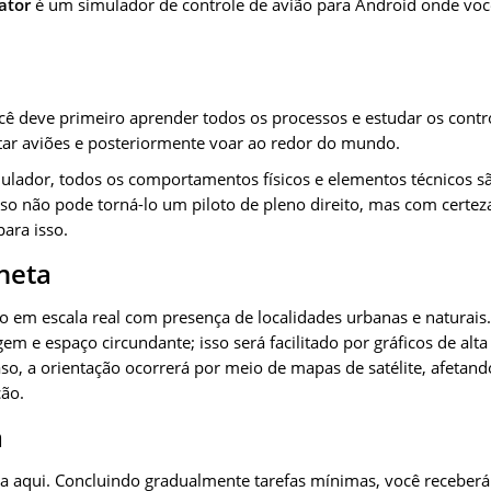
ator
é um simulador de controle de avião para Android onde voc
 deve primeiro aprender todos os processos e estudar os contro
otar aviões e posteriormente voar ao redor do mundo.
mulador, todos os comportamentos físicos e elementos técnicos s
isso não pode torná-lo um piloto de pleno direito, mas com certe
ara isso.
aneta
o em escala real com presença de localidades urbanas e naturais
em e espaço circundante; isso será facilitado por gráficos de alt
o, a orientação ocorrerá por meio de mapas de satélite, afetando 
ão.
a
a aqui. Concluindo gradualmente tarefas mínimas, você receberá