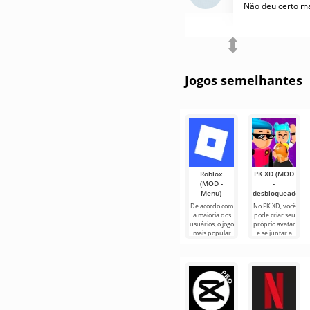
Não deu certo ma
Não deu certo ma
⬍
Responder
Jogos semelhantes
Roblox
PK XD (MOD
(MOD -
-
Menu)
desbloqueado)
De acordo com
No PK XD, você
a maioria dos
pode criar seu
usuários, o jogo
próprio avatar
mais popular
e se juntar a
no Android
milhões de
ainda é Roblox.
outros
Este projeto
participantes.