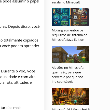
ê pode assumir o papel
escala no Minecraft
les. Depois disso, você
Mojang aumentou os
requisitos de sistema do
Minecraft: Java Edition
ão totalmente copiados
za você poderá aprender
Aldeões no Minecraft:
. Durante o voo, você
quem são, para que
a qualidade e com alto
servem e por que são
indispensáveis
a rota, altitudes e
 tarefas mais
Minecraft 26.3 Snapshot 5: