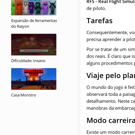
RFS - Real Flight Simul
de piloto.
Tarefas
Expansão de ferramentas
do Raiyon
Consequentemente, você
precisa aprender a pil
Por se tratar de um si
dos reais. É claro que 
Dificuldade: Insano
alguns procedimentos p
Viaje pelo pl
O mundo do jogo é feit
observará toda a paisag
Casa Monstro
detalhamento. Neste cas
manobras da embarcaç
Modo carreir
Existe um modo carreir