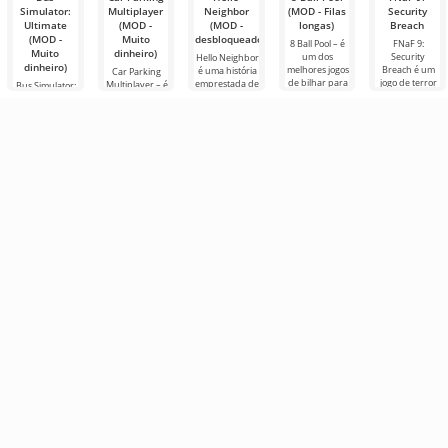
Simulator:
Multiplayer
Neighbor
(MOD - Filas
Security
Ultimate
(MOD -
(MOD -
longas)
Breach
(MOD -
Muito
desbloqueado)
8 Ball Pool – é
FNaF 9:
Muito
dinheiro)
um dos
Security
Hello Neighbor
dinheiro)
melhores jogos
Breach é um
é uma história
Car Parking
de bilhar para
jogo de terror
emprestada de
Multiplayer – é
Bus Simulator:
Android. Aqui
interativo que
“How to Get
um jogo
Ultimate — um
você pode
tira o usuário
Your
popular para
jogo colorido e
enfrentar
de sua zona de
Neighbour”,
Android onde
emocionante
jogadores de
conforto
mas em
os jogadores
para Android
gráficos 3D,
assumem o
que oferece
para
papel de
infinitas