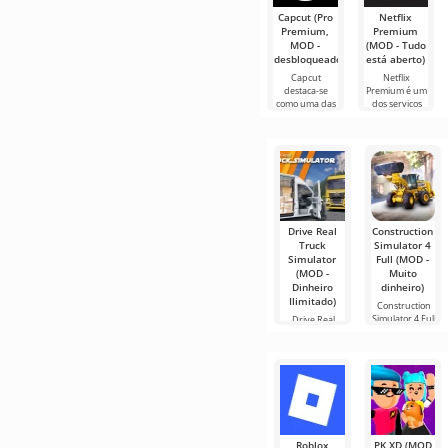
Capcut (Pro
Netflix
Premium,
Premium
MOD -
(MOD - Tudo
desbloqueado)
está aberto)
Capcut
Netflix
destaca-se
Premium é um
como uma das
dos serviços
ferramentas
mais populares
mais
para assistir
recomendadas
filmes, séries e
para edição de
programas de
vídeo,
TV em
garantindo um
Drive Real
Construction
Truck
Simulator 4
Simulator
Full (MOD -
(MOD -
Muito
Dinheiro
dinheiro)
Ilimitado)
Construction
Simulator 4 Full
Drive Real
é um jogo que
Truck
Simulator — é
um simulador
de
Roblox
PK XD (MOD