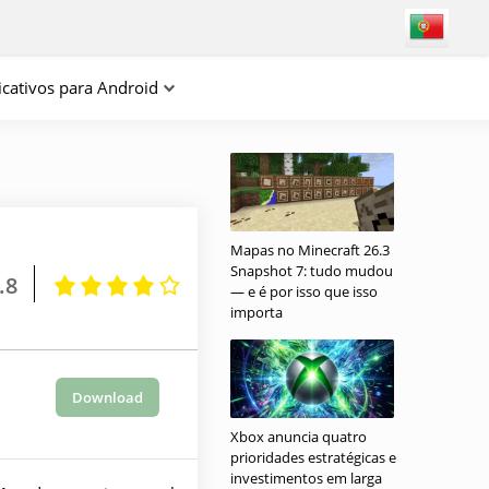
icativos para Android
Mapas no Minecraft 26.3
Snapshot 7: tudo mudou
.8
— e é por isso que isso
importa
Download
Xbox anuncia quatro
prioridades estratégicas e
investimentos em larga