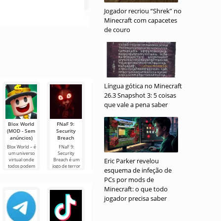
Jogador recriou “Shrek” no
Minecraft com capacetes
de couro
Língua gótica no Minecraft
26.3 Snapshot 3: 5 coisas
que vale a pena saber
Blox World
FNaF 9:
Melon
World
Minecraft
(MOD - Sem
Security
Sandbox
Soccer
(MOD -
anúncios)
Breach
(MOD -
Champs
Menu)
Mega Menu)
(MOD -
Blox World – é
FNaF 9:
Minecraft – é
Desbloqueado)
um universo
Security
uma versão
Melon
virtual onde
Breach é um
Eric Parker revelou
modificada do
Sandbox - um
Se você está
todos podem
jogo de terror
jogo que
simulador tipo
procurando
esquema de infeção de
encontrar algo
interativo que
oferece
sandbox para
um arcade
PCs por mods de
para si. Aqui,
tira o usuário
funções úteis
Android que
esportivo
você pode
de sua zona de
que não estão
oferece
vibrante para
Minecraft: o que todo
jogar
conforto
disponíveis na
múltiplas
Android com
jogador precisa saber
opções de
uma trama
eventos que
dinâmica,
confira