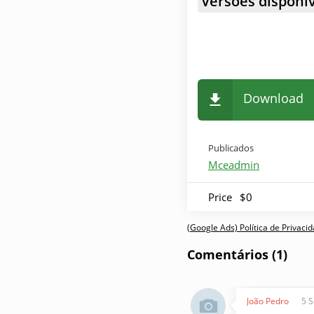
Versões disponív
Download
Publicados
Mceadmin
Price
$0
(Google Ads) Política de Privac
Comentários (1)
João Pedro
5 