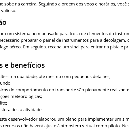
 sobe na carreira. Seguindo a ordem dos voos e horários, você 
 valioso.
ão
com um sistema bem pensado para troca de elementos do instru
necessário preparar o painel de instrumentos para a decolagem
fego aéreo. Em seguida, receba um sinal para entrar na pista e p
s e benefícios
 altíssima qualidade, até mesmo com pequenos detalhes;
mundo;
físicas do comportamento do transporte são plenamente realizadas
ições meteorológicas;
ite;
fera desta atividade.
este desenvolvedor elaborou um plano para implementar um sim
s recursos não haverá ajuste à atmosfera virtual como piloto. Nes