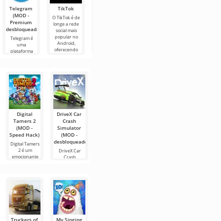
Telegram
TikTok
Planner 5D
Widgetable:
MX Player
(MOD -
(MOD -
Pet & Social
Pro
O TikTok é de
Premium
Desbloqueado)
(MOD -
longe a rede
MX Player Pro é
desbloqueado)
desbloqueado)
social mais
o reprodutor
Planner 5D é
popular no
de vídeo mais
um aplicativo
Telegram é
Widgetable: Pet
Android,
popular no
Android que
uma
& Social é um
oferecendo
Android
permite
plataforma
aplicativo
acesso a
atualmente,
projetar o
social no
Android muito
conteúdo de
onde você
design de
Android que
útil para
vídeo de
pode assistir
interiores de
permite a troca
decoração de
uma sala na
de mensagens,
desktop, que
forma
fotos e vídeos
pode
em
Digital
DriveX Car
Fun Battle
Warplanes:
Retail Store
Tamers 2
Crash
Simulator
WW2
Simulator
(MOD -
Simulator
(MOD -
Dogfight
(MOD -
Speed Hack)
(MOD -
Recursos
(MOD -
Muito
desbloqueado)
Ilimitados)
Muito
dinheiro)
Digital Tamers
dinheiro)
2 é um
DriveX Car
Fun Battle
Retail Store
emocionante
Crash
Simulator da
Simulator –
Warplanes:
jogo de luta
Simulator é um
Isset Studio é
este jogo é
WW2 Dogfight
jogo de
um jogo
é um jogo de
simulação
alta
Truckers of
My Singing
Toca Life
FIFA Soccer
Hill Climb