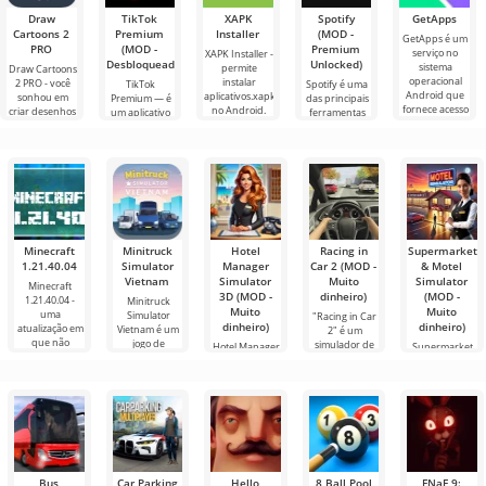
Draw
TikTok
XAPK
Spotify
GetApps
Cartoons 2
Premium
Installer
(MOD -
GetApps é um
PRO
(MOD -
Premium
serviço no
XAPK Installer -
Desbloqueado)
Unlocked)
sistema
permite
Draw Cartoons
operacional
instalar
2 PRO - você
TikTok
Spotify é uma
Android que
aplicativos.xapk
sonhou em
Premium — é
das principais
fornece acesso
no Android.
criar desenhos
um aplicativo
ferramentas
às mais
Um menu
animados, mas
que permite
Android para
recentes
muito simples e
tudo parece
conectar-se
ouvir música,
inovações
direto
muito difícil e
online com
podcasts e
até
outros
vários novos
usuários ou
gêneros
encontrar
Minecraft
Minitruck
Hotel
Racing in
Supermarket
1.21.40.04
Simulator
Manager
Car 2 (MOD -
& Motel
Vietnam
Simulator
Muito
Simulator
Minecraft
3D (MOD -
dinheiro)
(MOD -
1.21.40.04 -
Minitruck
Muito
Muito
uma
Simulator
"Racing in Car
dinheiro)
dinheiro)
atualização em
Vietnam é um
2" é um
que não
jogo de
simulador de
Hotel Manager
Supermarket
corridas de
Simulator 3D é
& Motel
um jogo de
Simulator não
simulação
é apenas um
Bus
Car Parking
Hello
8 Ball Pool
FNaF 9: