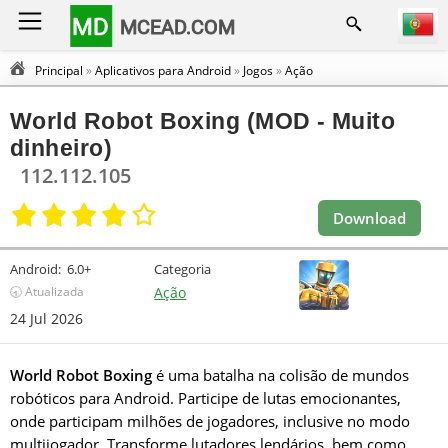
MD
MCEAD.COM
Principal
»
Aplicativos para Android
»
Jogos
»
Ação
World Robot Boxing (MOD - Muito
dinheiro)
112.112.105
Download
Android:
6.0+
Categoria
🕣 Atualizada
Ação
24 Jul 2026
World Robot Boxing
é uma batalha na colisão de mundos
robóticos para Android. Participe de lutas emocionantes,
onde participam milhões de jogadores, inclusive no modo
multijogador. Transforme lutadores lendários, bem como