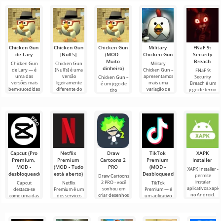
Chicken Gun
Chicken Gun
Chicken Gun
Military
FNaF 9:
de Lary
[Null's]
(MOD -
Chicken Gun
Security
Muito
Breach
Chicken Gun
Chicken Gun
Military
dinheiro)
de Lary — é
[Null's] é uma
Chicken Gun –
FNaF 9:
uma das
versão
apresentamos
Security
Chicken Gun –
versões mais
ligeiramente
mais uma
Breach é um
é um jogo de
bem-sucedidas
diferente do
variação de
jogo de terror
tiro
deste jogo no
jogo, na forma
briga de galos.
interativo que
extremamente
Android,
de um serviço
O lançamento
tira o usuário
divertido para
oferecendo aos
com novos
do jogo é
de sua zona de
Android que
conforto
se tornou
popular em
todo o
Capcut (Pro
Netflix
Draw
TikTok
XAPK
Premium,
Premium
Cartoons 2
Premium
Installer
MOD -
(MOD - Tudo
PRO
(MOD -
XAPK Installer -
desbloqueado)
está aberto)
Desbloqueado)
permite
Draw Cartoons
instalar
2 PRO - você
Capcut
Netflix
TikTok
aplicativos.xapk
sonhou em
destaca-se
Premium é um
Premium — é
no Android.
criar desenhos
como uma das
dos serviços
um aplicativo
Um menu
animados, mas
ferramentas
mais populares
que permite
muito simples e
tudo parece
mais
para assistir
conectar-se
direto
muito difícil e
recomendadas
filmes, séries e
online com
até