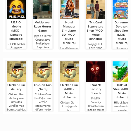
para edição de
programas de
outros
vídeo,
TV em
usuários ou
garantindo um
encontrar
R.E.P.O.
Multiplayer
Hotel
Tcg Card
Doraemon
Mobile
Repo Horror
Manager
Superstore
Dorayaki
(MOD -
Game
Simulator
Shop (MOD -
Shop Story
Dinheiro
3D (MOD -
Muito
(MOD -
Jogo de Terror
ilimitado)
Muito
dinheiro)
Muito
Cooperativo
dinheiro)
dinheiro)
Multiplayer
R.E.P.O. Mobile
No jogo TCG
Repo leva
é um jogo
Card Shop
Hotel Manager
Doraemon
móvel único
Simulator, você
Simulator 3D é
Dorayaki Sho
que
pode se
um jogo de
Story é uma
simulação
simulação
Chicken Gun
Chicken Gun
Chicken Gun
FNaF 9:
Hills of
de Lary
[Null's]
(MOD -
Security
Steel (MOD -
Muito
Breach
Muito
Chicken Gun
Chicken Gun
dinheiro)
dinheiro)
de Lary — é
[Null's] é uma
FNaF 9:
uma das
versão
Security
Chicken Gun –
Hills of Steel é
versões mais
ligeiramente
Breach é um
é um jogo de
um divertido
bem-sucedidas
diferente do
jogo de terror
tiro
jogo de
deste jogo no
jogo, na forma
interativo que
extremamente
tanques para
Android,
de um serviço
tira o usuário
divertido para
Android, feito
oferecendo aos
com novos
de sua zona de
Android que
em estilo
conforto
se tornou
colorido de
popular em
desenho