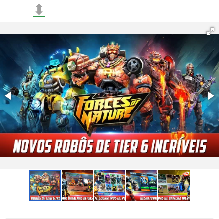
⬍
jogadores podem competir pelo título de campeão
absoluto;
Novas opções para melhorar seus robôs, tornando-os
mais rápidos e fortes, além de mudar sua aparência
com a nova função no "Paint Shop". Isso permite
expressar sua individualidade e tornar cada robô único;
Melhorias em torneios globais e ligas, proporcionando
aos jogadores a oportunidade de competir com os
melhores e alcançar o topo das tabelas de classificação.