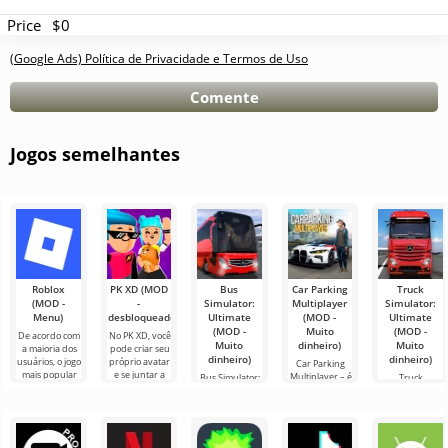
Price
$0
(Google Ads) Política de Privacidade e Termos de Uso
Comente
Jogos semelhantes
Roblox
PK XD (MOD
Bus
Car Parking
Truck
(MOD -
-
Simulator:
Multiplayer
Simulator:
Menu)
desbloqueado)
Ultimate
(MOD -
Ultimate
(MOD -
Muito
(MOD -
De acordo com
No PK XD, você
Muito
dinheiro)
Muito
a maioria dos
pode criar seu
dinheiro)
dinheiro)
usuários, o jogo
próprio avatar
Car Parking
mais popular
e se juntar a
Multiplayer – é
Bus Simulator:
Truck
no Android
milhões de
um jogo
Ultimate — um
Simulator:
ainda é Roblox.
outros
popular para
jogo colorido e
Ultimate é uma
Este projeto
participantes.
Android onde
emocionante
simbiose de
os jogadores
para Android
sucesso entre
assumem o
que oferece
um simulador