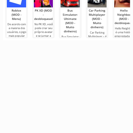
Roblox
PK XD (MOD
Bus
Car Parking
Hello
(MOD -
-
Simulator:
Multiplayer
Neighbor
Menu)
desbloqueado)
Ultimate
(MOD -
(MOD -
(MOD -
Muito
desbloquead
De acordo com
No PK XD, você
Muito
dinheiro)
a maioria dos
pode criar seu
Hello Neighbo
dinheiro)
usuários, o jogo
próprio avatar
é uma história
Car Parking
mais popular
e se juntar a
emprestada d
Multiplayer – é
Bus Simulator:
no Android
milhões de
“How to Get
um jogo
Ultimate — um
ainda é Roblox.
outros
Your
popular para
jogo colorido e
Este projeto
participantes.
Neighbour”,
Android onde
emocionante
mas em
os jogadores
para Android
gráficos 3D,
assumem o
que oferece
para
papel de
infinitas