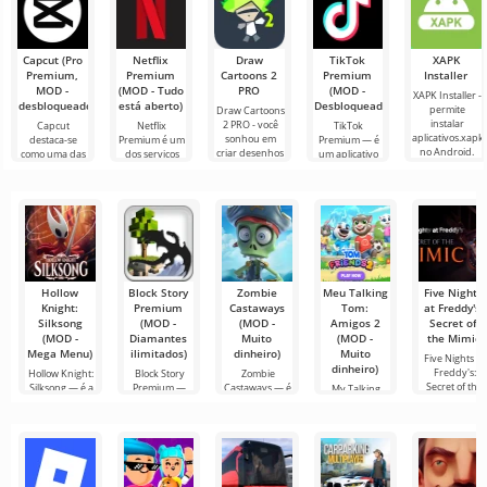
papel de
infinitas
de transporte
de carga e um
Capcut (Pro
Netflix
Draw
TikTok
XAPK
Premium,
Premium
Cartoons 2
Premium
Installer
MOD -
(MOD - Tudo
PRO
(MOD -
XAPK Installer -
desbloqueado)
está aberto)
Desbloqueado)
permite
Draw Cartoons
instalar
2 PRO - você
Capcut
Netflix
TikTok
aplicativos.xapk
sonhou em
destaca-se
Premium é um
Premium — é
no Android.
criar desenhos
como uma das
dos serviços
um aplicativo
Um menu
animados, mas
ferramentas
mais populares
que permite
muito simples e
tudo parece
mais
para assistir
conectar-se
direto
muito difícil e
recomendadas
filmes, séries e
online com
até
para edição de
programas de
outros
vídeo,
TV em
usuários ou
garantindo um
encontrar
Hollow
Block Story
Zombie
Meu Talking
Five Nights
Knight:
Premium
Castaways
Tom:
at Freddy's:
Silksong
(MOD -
(MOD -
Amigos 2
Secret of
(MOD -
Diamantes
Muito
(MOD -
the Mimic
Mega Menu)
ilimitados)
dinheiro)
Muito
Five Nights at
dinheiro)
Freddy's:
Hollow Knight:
Block Story
Zombie
Secret of the
Silksong — é a
Premium —
Castaways — é
My Talking
Mimic —
tão esperada
não é apenas
um
Tom Friends 2
um jogo com
encantador
— é um
um
simulador de
aconchegante