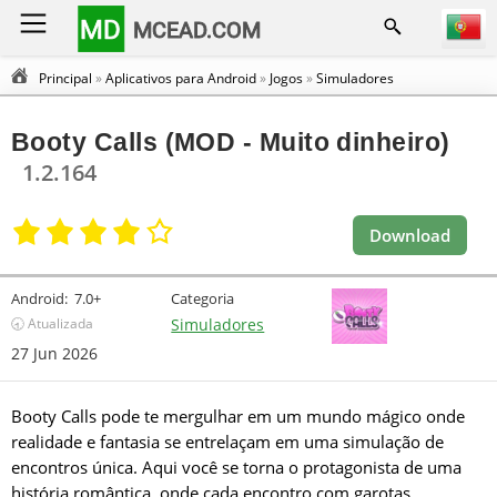
MD
MCEAD.COM
Principal
»
Aplicativos para Android
»
Jogos
»
Simuladores
Booty Calls (MOD - Muito dinheiro)
1.2.164
Download
Android:
7.0+
Categoria
🕣 Atualizada
Simuladores
27 Jun 2026
Booty Calls pode te mergulhar em um mundo mágico onde
realidade e fantasia se entrelaçam em uma simulação de
encontros única. Aqui você se torna o protagonista de uma
história romântica, onde cada encontro com garotas