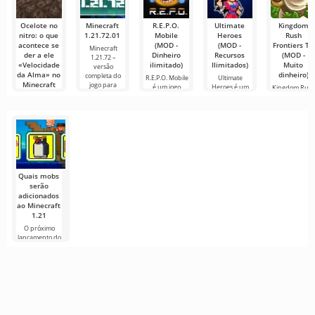
Ocelote no
Minecraft
R.E.P.O.
Ultimate
Kingdom
nitro: o que
1.21.72.01
Mobile
Heroes
Rush
acontece se
(MOD -
(MOD -
Frontiers TD
Minecraft
der a ele
Dinheiro
Recursos
(MOD -
1.21.72 –
«Velocidade
ilimitado)
Ilimitados)
Muito
versão
da Alma» no
dinheiro)
completa do
R.E.P.O. Mobile
Ultimate
Minecraft
jogo para
é um jogo
Heroes é um
Kingdom Rus
móvel único
jogo que se
Frontiers TD é
Olá a todos!
que
destaca por
um jogo
Hoje decidi
seus
colorido para
fazer no
Minecraft um
Quais mobs
serão
adicionados
ao Minecraft
1.21
O próximo
lançamento do
Minecraft 1.21
continua
cercado de
rumores e
novas
informações de