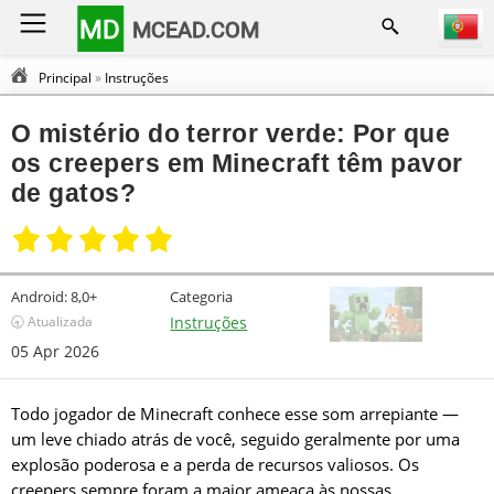
MD
MCEAD.COM
Principal
»
Instruções
O mistério do terror verde: Por que
os creepers em Minecraft têm pavor
de gatos?
Android:
8,0+
Categoria
🕣 Atualizada
Instruções
05 Apr 2026
Todo jogador de Minecraft conhece esse som arrepiante —
um leve chiado atrás de você, seguido geralmente por uma
explosão poderosa e a perda de recursos valiosos. Os
creepers sempre foram a maior ameaça às nossas