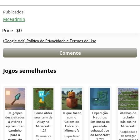
Publicados
Mceadmin
Price
$0
(Google Ads) Política de Privacidade e Termos de Uso
Comente
Jogos semelhantes
De golpes
Como obter
O que fazer
Expedição
Atalhos de
desajeitados
seu item de
com o
Nautilus:
teclado
a vitórias
Allay no
Golem de
Em busca do
básicos no
épicas: meu
Minecraft
Cobre no
pesadelo
Minecraft
caminho
1.21
Minecraft
subaquático
A capacidade
para a
do Minecraft
de navegar
Os usuários
O que fazer
maestria
1.22!
rapidamente e