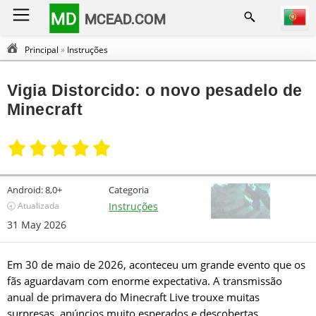
MD
MCEAD.COM
Principal
»
Instruções
Vigia Distorcido: o novo pesadelo de
Minecraft
Android:
8,0+
Categoria
🕣 Atualizada
Instruções
31 May 2026
Em 30 de maio de 2026, aconteceu um grande evento que os
fãs aguardavam com enorme expectativa. A transmissão
anual de primavera do Minecraft Live trouxe muitas
surpresas, anúncios muito esperados e descobertas