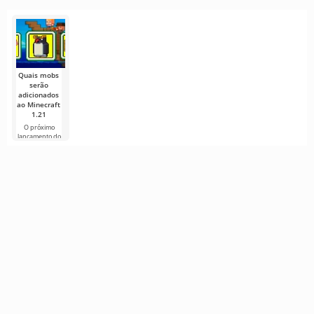
antes da
World
Minecraft
sequência do
A comunidade
hora
continua a
popular RPG
de Minecraft
Na transmissã
crescer e
de ação
está
do Minecraft
Enquanto a
fervilhando
Live 2026,
Mojang se
com
ocorreu um
preparava
para o anúncio
Quais mobs
serão
adicionados
ao Minecraft
1.21
O próximo
lançamento do
Minecraft 1.21
continua
cercado de
rumores e
novas
informações de