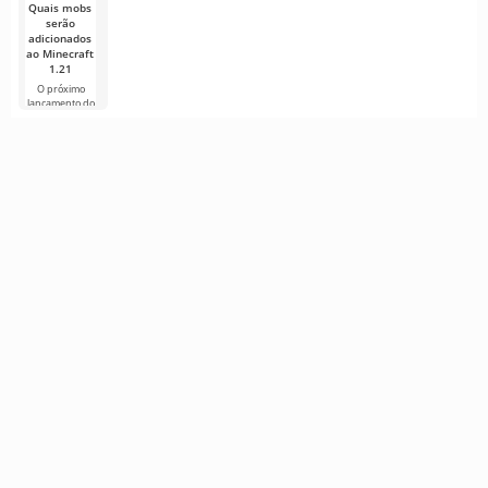
Quais mobs
serão
adicionados
ao Minecraft
1.21
O próximo
lançamento do
Minecraft 1.21
continua
cercado de
rumores e
novas
informações de