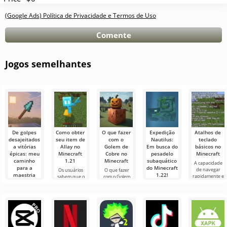
(Google Ads) Política de Privacidade e Termos de Uso
Comente
Jogos semelhantes
De golpes
Como obter
O que fazer
Expedição
Atalhos de
desajeitados
seu item de
com o
Nautilus:
teclado
a vitórias
Allay no
Golem de
Em busca do
básicos no
épicas: meu
Minecraft
Cobre no
pesadelo
Minecraft
caminho
1.21
Minecraft
subaquático
A capacidade
para a
do Minecraft
de navegar
Os usuários
O que fazer
maestria
1.22!
rapidamente e
sabem que o
com o Golem
com a lança
gerenciar de
Allay mob no
de Cobre no
Olá,
no Minecraft
forma eficaz é
Minecraft 1.21
Minecraft No
aventureiros!
uma qualidade
ajuda a coletar
mundo de
Sinceramente,
Olá,
muito
itens e que eles
Minecraft,
ainda estou
experimentadores
importante no
precisam ser
sempre há algo
tremendo de
do mundo
acontecendo:
emoção
cúbico! Hoje
enquanto
decidi vestir