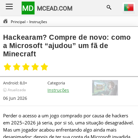
MD
MCEAD.COM
Principal
»
Instruções
Hackearam? Compre de novo: como
a Microsoft “ajudou” um fã de
Minecraft
Android:
8,0+
Categoria
🕣 Atualizada
Instruções
06 Jun 2026
Perder o acesso a um jogo comprado por causa de hackers
em 2025–2026 já seria, por si só, uma situação desagradável.
Mas um jogador acabou enfrentando algo ainda mais
desanimador: depois de ter sua conta da Microsoft invadida,