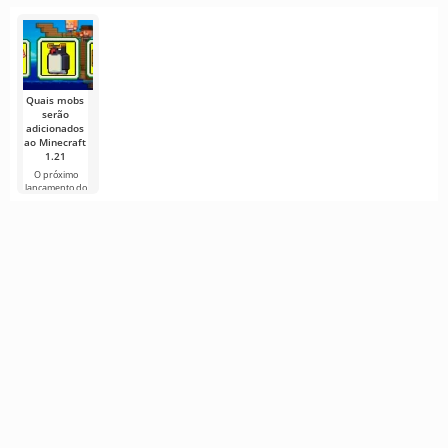
a Mojang
Minecraft ao
Minecraft não
A Mojang
acontecendo?
lançou o
menos uma
é só um jogo de
lançou a
vez, com
coletar
quinta build
Imagine: você
recursos e
de pré-
joga há anos
lançamento
no seu
servidor
Quais mobs
serão
adicionados
ao Minecraft
1.21
O próximo
lançamento do
Minecraft 1.21
continua
cercado de
rumores e
novas
informações de