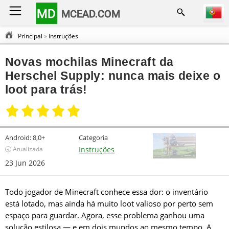
MD
MCEAD.COM
Principal
»
Instruções
Novas mochilas Minecraft da
Herschel Supply: nunca mais deixe o
loot para trás!
Android:
8,0+
Categoria
🕣 Atualizada
Instruções
23 Jun 2026
Todo jogador de Minecraft conhece essa dor: o inventário
está lotado, mas ainda há muito loot valioso por perto sem
espaço para guardar. Agora, esse problema ganhou uma
solução estilosa — e em dois mundos ao mesmo tempo. A