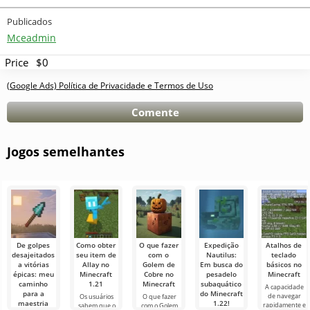
Publicados
Mceadmin
Price
$0
(Google Ads) Política de Privacidade e Termos de Uso
Comente
Jogos semelhantes
De golpes
Como obter
O que fazer
Expedição
Atalhos de
desajeitados
seu item de
com o
Nautilus:
teclado
a vitórias
Allay no
Golem de
Em busca do
básicos no
épicas: meu
Minecraft
Cobre no
pesadelo
Minecraft
caminho
1.21
Minecraft
subaquático
A capacidade
para a
do Minecraft
de navegar
Os usuários
O que fazer
maestria
1.22!
rapidamente e
sabem que o
com o Golem