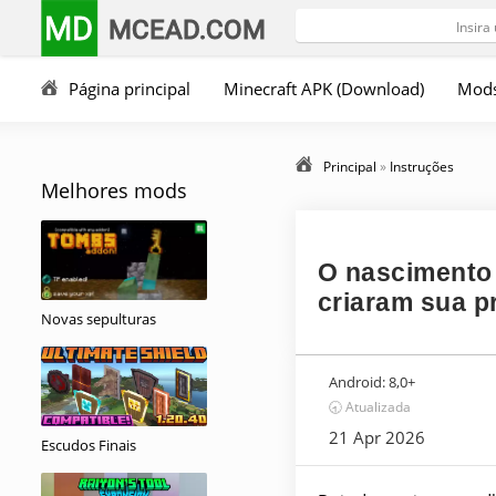
MD
MCEAD.COM
Página principal
Minecraft APK (Download)
Mod
Principal
»
Instruções
Melhores mods
O nascimento
criaram sua p
Novas sepulturas
Android:
8,0+
🕣 Atualizada
21 Apr 2026
Escudos Finais