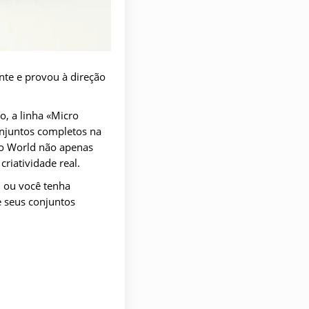
nte e provou à direção
o, a linha «Micro
onjuntos completos na
cro World não apenas
riatividade real.
, ou você tenha
e seus conjuntos