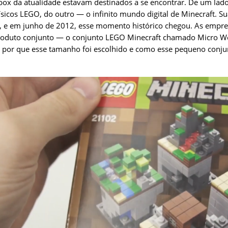
ox da atualidade estavam destinados a se encontrar. De um lado
ísicos LEGO, do outro — o infinito mundo digital de Minecraft. S
 e em junho de 2012, esse momento histórico chegou. As empr
oduto conjunto — o conjunto LEGO Minecraft chamado Micro W
, por que esse tamanho foi escolhido e como esse pequeno conju