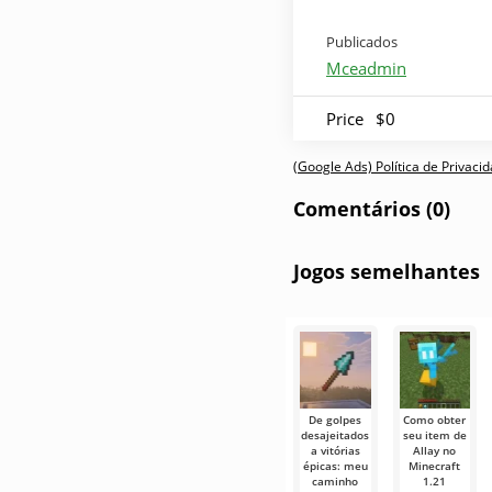
Publicados
Mceadmin
Price
$0
(Google Ads) Política de Privac
Comentários (0)
Jogos semelhantes
De golpes
Como obter
desajeitados
seu item de
a vitórias
Allay no
épicas: meu
Minecraft
caminho
1.21