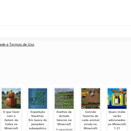
idade e Termos de Uso
O que fazer
Expedição
Atalhos de
Comida
Quais mobs
com o
Nautilus:
teclado
favorita de
serão
Golem de
Em busca do
básicos no
cada animal
adicionados
Cobre no
pesadelo
Minecraft
(mob) no
ao Minecraft
Minecraft
subaquático
Minecraft
1.21
A capacidade