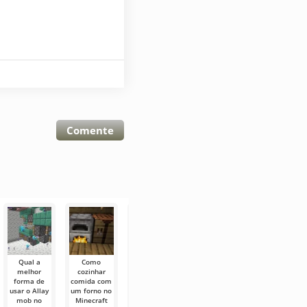
Comente
Qual a
Como
Como
Como
Todos os
melhor
cozinhar
domar
cozinhar
mobs hostis
forma de
comida com
cavalos
comida com
no mundo
usar o Allay
um forno no
esqueletos
fogo no
superior em
mob no
Minecraft
em
Minecraft
Minecraft