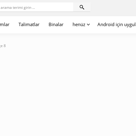
mlar
Talimatlar
Binalar
henüz
Android için uygu
ge 8