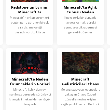
Redstone'un Evrimi:
Minecraft'ta Açlık
Minecraft'ta
Çubuğu Neden
ı
Meşaleler Nasıl
Yerinizde Dururken
Minecraft'ın erken sürümleri,
Küplü zorlu bir dünyada
Düğme Olmaktan
Azalmıyor: Hayatta
e
bugün garip görünen birçok
hayatta kalmak, sürekli
Çıktı
Kalma Sırları
sıra dışı mekaniği
ayrıntılara dikkat etmeyi
barındırıyordu. Alfa ve
gerektirir. Cevher
Minecraft'te Neden
Minecraft
Örümceklerin Gözleri
Geliştiricileri Chaos
Parlıyor da Diğer
Cubed Güncellemesini
Minecraft, kübik dünyayı
Mojang stüdyosu, oyunculara
Mobların Parlamıyor?
Test Ediyor: Bedrock
inanılmaz derecede sürükleyici
yaklaşan Chaos Cubed
26.20.23 Beta
kılan gizli mekanikler ve küçük
güncellemesine erişim
İncelemesi
detaylarla
sağlayan Minecraft Bedrock