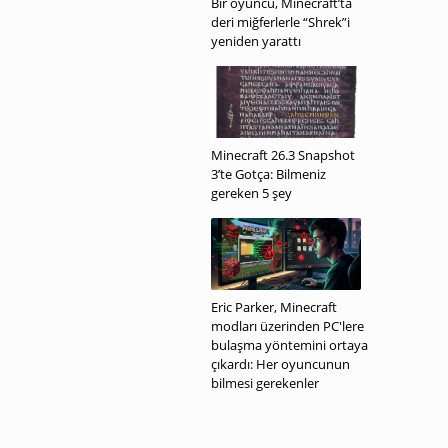
Bir oyuncu, Minecraft’ta
deri miğferlerle “Shrek”i
yeniden yarattı
Minecraft 26.3 Snapshot
3’te Gotça: Bilmeniz
gereken 5 şey
Eric Parker, Minecraft
modları üzerinden PC'lere
bulaşma yöntemini ortaya
çıkardı: Her oyuncunun
bilmesi gerekenler