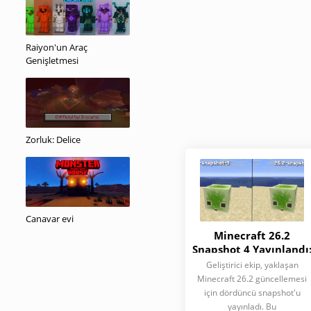
Raiyon'un Araç
Genişletmesi
Zorluk: Delice
Canavar evi
Minecraft 26.2
Snapshot 4 Yayınlandı
Kükürt Biyomunun
Geliştirici ekip, yaklaşan
Cilası ve Önemli
Minecraft 26.2 güncellemesi
Teknik Güncellemeler
için dördüncü snapshot'u
yayınladı. Bu