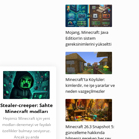
Mojang, Minecraft: Java
Edition’ın sistem
gereksinimlerini yükseltti
Minecraft'ta Köylüler:
kimlerdir, ne işe yararlar ve
neden vazgeçilmezler
Stealer-creeper: Sahte
Minecraft modları
verilerinizi nasıl
Hepimiz Minecraft için yeni
çalıyor?
modları denemeyi ve faydalı
Minecraft 26.3 Snapshot 5:
özellikler bulmayı seviyoruz.
güncelleme hakkında
Ancak şu anda
bilmeniz gereken her şey