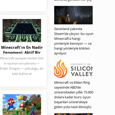
Zeverland yakında
Steam’de çıkıyor: bu oyun
Minecraft’a hangi
yönleriyle benziyor — ve
Minecraft'ın En Nadir
hangi yönleriyle kökten
Fenomeni: Aktif Bir
ayrılıyor
Son Portalı Bulma
Minecraft oynayan herkes bilir
Şansı
ki oyunun son patronu —
Ender Dragon — yolculuğu, bir
kale bulma ve
Minecraft ve Elden Ring
sayesinde ABD’de
üniversiteden yıllık 15.000
dolara kadar burs: oyun
başarıları üniversiteye
giden yola nasıl dönüştü