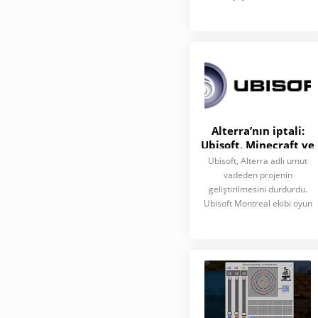
Alterra’nın iptali:
Ubisoft, Minecraft ve
Animal Crossing’e
Ubisoft, Alterra adlı umut
cevabı olan oyunu
vadeden projenin
neden kapattı?
geliştirilmesini durdurdu.
Ubisoft Montreal ekibi oyun