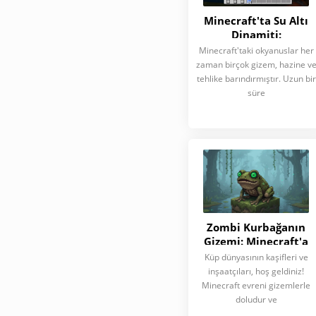
Minecraft'ta Su Altı
Dinamiti:
Derinliklerde Patlayıc
Minecraft'taki okyanuslar her
Yenilikler
zaman birçok gizem, hazine v
tehlike barındırmıştır. Uzun bir
süre
Zombi Kurbağanın
Gizemi: Minecraft'a
Hiç Gelmeyen Mob
Küp dünyasının kaşifleri ve
inşaatçıları, hoş geldiniz!
Minecraft evreni gizemlerle
doludur ve