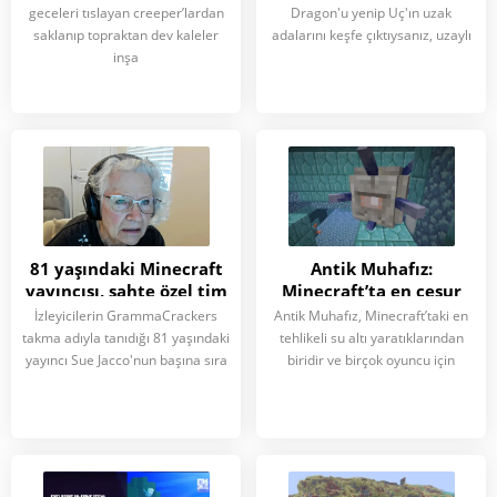
nasıl yeniden
bilmeniz gerekenler
geceleri tıslayan creeper’lardan
Dragon'u yenip Uç'ın uzak
yorumluyor?
saklanıp topraktan dev kaleler
adalarını keşfe çıktıysanız, uzaylı
inşa
81 yaşındaki Minecraft
Antik Muhafız:
yayıncısı, sahte özel tim
Minecraft’ta en cesur
ihbarını “eğlenceli” bir
oyuncular için bir sınav
İzleyicilerin GrammaCrackers
Antik Muhafız, Minecraft’taki en
olay olarak nitelendirdi
takma adıyla tanıdığı 81 yaşındaki
tehlikeli su altı yaratıklarından
yayıncı Sue Jacco'nun başına sıra
biridir ve birçok oyuncu için