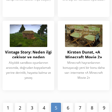
Vintage Story: Neden ilgi
Kirsten Dunst, «A
çekiyor ve neden
Minecraft Movie 2»
Minecraft ile
setinden fotoğraf
Alışıldık sandbox oyunlarının
Minecraft hayranlarının
karşılaştırılıyor?
paylaştı
arasında, doğrudan kopyalamak
konuşacağı yeni bir konu daha
yerine derinlik, hayatta kalma ve
var: internette «A Minecraft
yavaş
Movie 2»
1
2
3
4
5
6
7
8
9