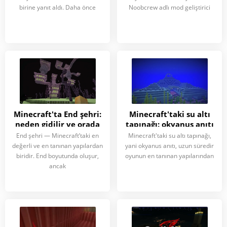
birine yanıt aldı. Daha önce
Noobcrew adlı mod geliştirici
Minecraft'ta End şehri:
Minecraft'taki su altı
neden gidilir ve orada
tapınağı: okyanus anıtı
neler bulunur
neden aranır ve içinde
End şehri — Minecraft’taki en
Minecraft'taki su altı tapınağı,
neler bulunur
değerli ve en tanınan yapılardan
yani okyanus anıtı, uzun süredir
biridir. End boyutunda oluşur,
oyunun en tanınan yapılarından
ancak