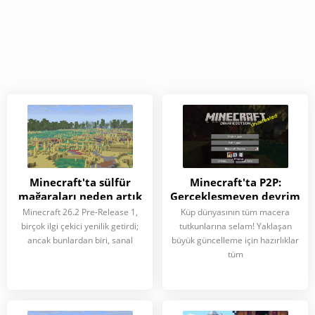
Minecraft'ta sülfür
Minecraft'ta P2P:
mağaraları neden artık
Gerçekleşmeyen devrim
yüzeyde?
Minecraft 26.2 Pre-Release 1,
Küp dünyasının tüm macera
birçok ilgi çekici yenilik getirdi;
tutkunlarına selam! Yaklaşan
ancak bunlardan biri, sanal
büyük güncelleme için hazırlıklar
tüm