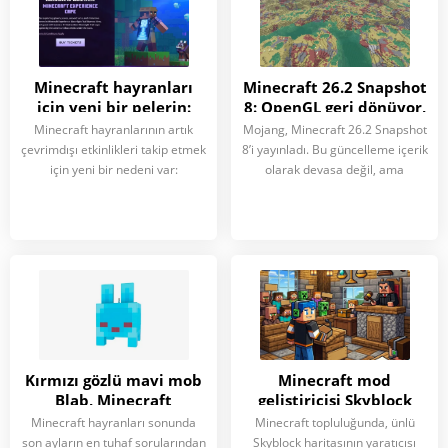
Minecraft hayranları
Minecraft 26.2 Snapshot
için yeni bir pelerin:
8: OpenGL geri dönüyor,
Arjantin’e neden
Kükürt Mağaraları
Minecraft hayranlarının artık
Mojang, Minecraft 26.2 Snapshot
uçulmalı?
değişiyor ve yataklar
çevrimdışı etkinlikleri takip etmek
8’i yayınladı. Bu güncelleme içerik
daha yükseğe zıplatıyor
için yeni bir nedeni var:
olarak devasa değil, ama
Kırmızı gözlü mavi mob
Minecraft mod
Blab, Minecraft
geliştiricisi Skyblock
evreninin bestiary’sine
davasını kaybetti ve 350
Minecraft hayranları sonunda
Minecraft topluluğunda, ünlü
katılıyor
bin dolar borçla kaldı
son ayların en tuhaf sorularından
Skyblock haritasının yaratıcısı