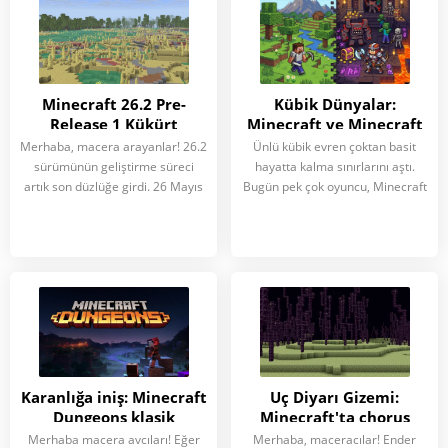
Minecraft 26.2 Pre-
Kübik Dünyalar:
Release 1 Kükürt
Minecraft ve Minecraft
Mağaraları: kaşifler için
Dungeons’ın İki Büyük
Merhaba, macera arayanlar! 26.2
Ünlü kübik evren çoktan basit
yeni ufuklar
Hiti Karşı Karşıya
sürümünün geliştirme süreci
hayatta kalma sınırlarını aştı.
artık son düzlüğe girdi. 26 Mayıs
Bugün pek çok oyuncu, Minecraft
Karanlığa iniş: Minecraft
Uç Diyarı Gizemi:
Dungeons klasik
Minecraft'ta chorus
dungeon crawler türünü
meyvesi hakkında
Merhaba macera avcıları! Eğer
Merhaba, maceracılar! Ender