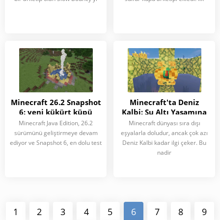
Minecraft 26.2 Snapshot
Minecraft'ta Deniz
6: yeni kükürt küpü
Kalbi: Su Altı Yaşamına
arketipleri, kükürt
Açılan Nadir Bir Eşya
Minecraft Java Edition, 26.2
Minecraft dünyası sıra dışı
mağaralarının revizyonu
sürümünü geliştirmeye devam
eşyalarla doludur, ancak çok azı
ve onlarca düzeltme
ediyor ve Snapshot 6, en dolu test
Deniz Kalbi kadar ilgi çeker. Bu
nadir
1
2
3
4
5
6
7
8
9