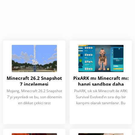
Minecraft 26.2 Snapshot
PixARK mı Minecraft mı:
7 incelemesi
hangi sandbox daha
fazla macera sunuyor?
Mojang, Minecraft 26.2 Snapshot
PixARK, sık sık Minecraft ile ARK:
7'yi yayınladı ve bu, son dönemin
Survival Evolved’ın sıra dışı bir
en dikkat çekici test
karışımı olarak tanımlanır. Bu