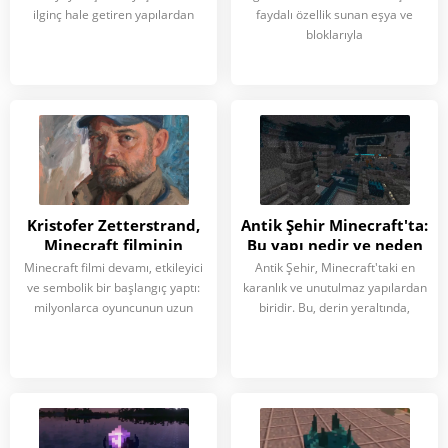
ilginç hale getiren yapılardan
faydalı özellik sunan eşya ve
bloklarıyla
Kristofer Zetterstrand,
Antik Şehir Minecraft'ta:
Minecraft filminin
Bu yapı nedir ve neden
devamı için Steve
önemlidir?
Minecraft filmi devamı, etkileyici
Antik Şehir, Minecraft'taki en
rolünde Jack Black'i
ve sembolik bir başlangıç yaptı:
karanlık ve unutulmaz yapılardan
resmetti
milyonlarca oyuncunun uzun
biridir. Bu, derin yeraltında,