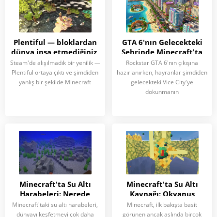
Plentiful — bloklardan
GTA 6'nın Gelecekteki
dünya inşa etmediğiniz,
Şehrinde Minecraft'ta
kaosu önlediğiniz bir
Gezen Hayranlar
Steam'de alışılmadık bir yenilik —
Rockstar GTA 6'nın çıkışına
oyun
Plentiful ortaya çıktı ve şimdiden
hazırlanırken, hayranlar şimdiden
yanlış bir şekilde Minecraft
gelecekteki Vice City'ye
dokunmanın
Minecraft'ta Su Altı
Minecraft'ta Su Altı
Harabeleri: Nerede
Kaynağı: Okyanus
Bulunur ve Ne İşe Yarar
Derinliklerinin Gizemli
Minecraft'taki su altı harabeleri,
Minecraft, ilk bakışta basit
Bloğu Nasıl Çalışır?
dünyayı keşfetmeyi çok daha
görünen ancak aslında birçok