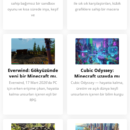
karşılaştırılıyor?
karaktere sahip iki oyun
sahip bağımsız bir sandbox
ile sık sık karşılaştırılan, kübik
oyunu ve kısa sürede inşa, keşif
grafiklere sahip bir macera
ve
Everwind: Gökyüzünde
Cubic Odyssey:
yeni bir Minecraft mı,
Minecraft uzayda mı
yoksa bambaşka bir
yoksa tamamen farklı
Everwind, 17 Mart 2026’da PC
Cubic Odyssey — hayatta kalma,
oyun mu?
bir oyun mu?
için erken erişime çıkan, hayatta
üretim ve açık dünya keşfi
kalma unsurları içeren eşli bir
unsurlarını içeren bir bilim kurgu
RPG