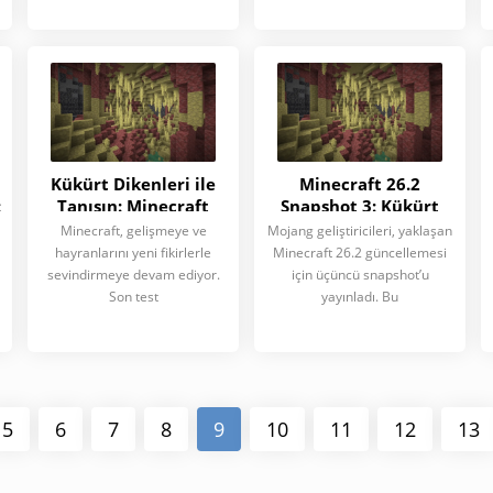
Kükürt Dikenleri ile
Minecraft 26.2
:
Tanışın: Minecraft
Snapshot 3: Kükürt
26.2 Snapshot 3'ün
Dikenleri, yeni
Minecraft, gelişmeye ve
Mojang geliştiricileri, yaklaşan
Büyük Yeniliği
dokular ve teknik
hayranlarını yeni fikirlerle
Minecraft 26.2 güncellemesi
iyileştirmeler
sevindirmeye devam ediyor.
için üçüncü snapshot’u
Son test
yayınladı. Bu
5
6
7
8
9
10
11
12
13