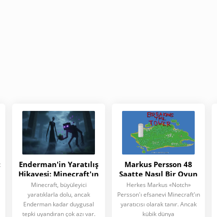
:
Enderman'in Yaratılış
Markus Persson 48
Hikayesi: Minecraft'ın
Saatte Nasıl Bir Oyun
En Gizemli Mobu Nasıl
Yaptı: Minecraft'tan
Minecraft, büyüleyici
Herkes Markus «Notch»
Ortaya Çıktı?
Önceki Hikaye
yaratıklarla dolu, ancak
Persson'ı efsanevi Minecraft'ın
Enderman kadar duygusal
yaratıcısı olarak tanır. Ancak
tepki uyandıran çok azı var.
kübik dünya