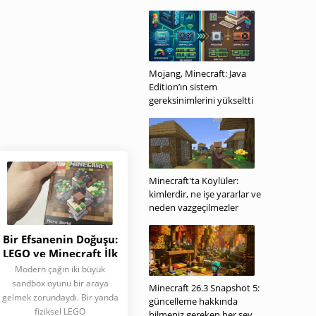
Mojang, Minecraft: Java
Edition’ın sistem
gereksinimlerini yükseltti
Minecraft'ta Köylüler:
kimlerdir, ne işe yararlar ve
neden vazgeçilmezler
Bir Efsanenin Doğuşu:
LEGO ve Minecraft İlk
Şaheserlerini Nasıl
Modern çağın iki büyük
Yarattı — Micro World
sandbox oyunu bir araya
Minecraft 26.3 Snapshot 5:
gelmek zorundaydı. Bir yanda
güncelleme hakkında
fiziksel LEGO
bilmeniz gereken her şey