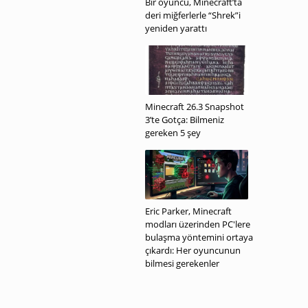
Bir oyuncu, Minecraft’ta
deri miğferlerle “Shrek”i
yeniden yarattı
Minecraft 26.3 Snapshot
3’te Gotça: Bilmeniz
gereken 5 şey
Eric Parker, Minecraft
modları üzerinden PC'lere
bulaşma yöntemini ortaya
çıkardı: Her oyuncunun
bilmesi gerekenler