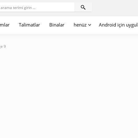
mlar
Talimatlar
Binalar
henüz
Android için uygu
ge 9