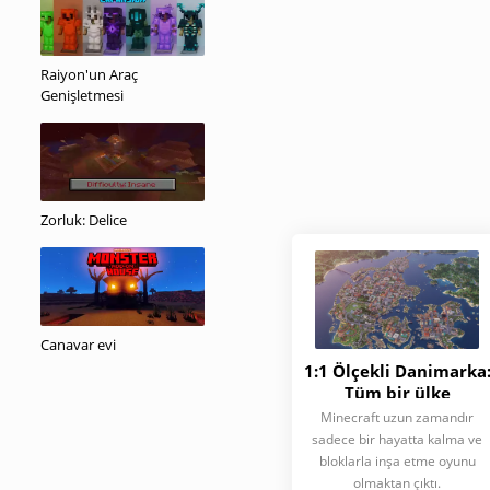
Raiyon'un Araç
Genişletmesi
Zorluk: Delice
Canavar evi
1:1 Ölçekli Danimarka
Tüm bir ülke
Minecraft'a nasıl ve
Minecraft uzun zamandır
neden taşındı?
sadece bir hayatta kalma ve
bloklarla inşa etme oyunu
olmaktan çıktı.