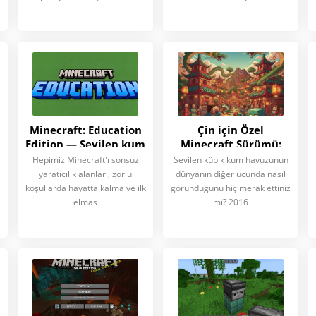
Minecraft: Education
Çin için Özel
Edition — Sevilen kum
Minecraft Sürümü:
havuzu okul eğitimini
2016'da Oyun Neden
Hepimiz Minecraft'ı sonsuz
Sevilen kübik kum havuzunun
nasıl değiştiriyor?
ve Nasıl Değişti?
yaratıcılık alanları, zorlu
dünyanın diğer ucunda nasıl
koşullarda hayatta kalma ve ilk
göründüğünü hiç merak ettiniz
elmas
mi? 2016