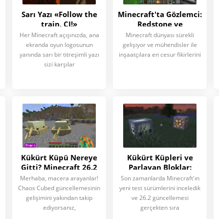
Sarı Yazı «Follow the
Minecraft'ta Gözlemci:
train, CJ!»
Redstone ve
r
Minecraft'ta: İkonik
Otomasyonda Devrim
Her Minecraft açışınızda, ana
Minecraft dünyası sürekli
Paskalya
ekranda oyun logosunun
gelişiyor ve mühendisler ile
Yumurtasının Hikayesi
yanında sarı bir titreşimli yazı
inşaatçılara en cesur fikirlerini
sizi karşılar
Kükürt Küpü Nereye
Kükürt Küpleri ve
Gitti? Minecraft 26.2
Parlayan Bloklar:
Snapshot 3'teki
Minecraft 26.2'de
Merhaba, macera arayanlar!
Son zamanlarda Minecraft'ın
Değişikliklerin
Mekaniklerin Evrimi
Chaos Cubed güncellemesinin
yeni test sürümlerini inceledik
İncelemesi
gelişimini yakından takip
ve 26.2 güncellemesi
ediyorsanız,
gerçekten sıra