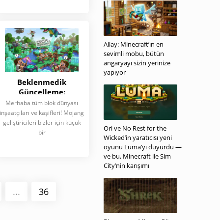
Allay: Minecraft’ın en
sevimli mobu, bütün
angaryayı sizin yerinize
yapıyor
Beklenmedik
Güncelleme:
Minecraft Java Edition
Merhaba tüm blok dünyası
26.2 Snapshot 2'nin
inşaatçıları ve kaşifleri! Mojang
Tüm Detayları
geliştiricileri bizler için küçük
Ori ve No Rest for the
bir
Wicked’in yaratıcısı yeni
oyunu Luma’yı duyurdu —
ve bu, Minecraft ile Sim
City’nin karışımı
...
36