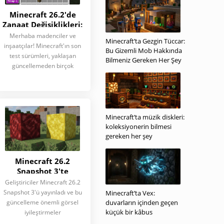
Minecraft 26.2'de
Zanaat Değişiklikleri:
Neden Aktif Kükürt
Merhaba madenciler ve
Minecraft’ta Gezgin Tüccar:
Artık Parçalanmıyor?
inşaatçılar! Minecraft'ın son
Bu Gizemli Mob Hakkında
test sürümleri, yaklaşan
Bilmeniz Gereken Her Şey
güncellemeden birçok
Minecraft’ta müzik diskleri:
koleksiyonerin bilmesi
gereken her şey
Minecraft 26.2
Snapshot 3'te
Cinnabar ve Kükürt
Geliştiriciler Minecraft 26.2
Doku Güncellemesi:
Snapshot 3'ü yayınladı ve bu
Minecraft’ta Vex:
Detaylı İnceleme
güncelleme önemli görsel
duvarların içinden geçen
küçük bir kâbus
iyileştirmeler