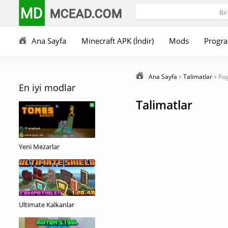
MD
MCEAD.COM
Ana Sayfa
Minecraft APK (İndir)
Mods
Progra
Ana Sayfa
»
Talimatlar
» Pa
En iyi modlar
Talimatlar
Yeni Mezarlar
Ultimate Kalkanlar