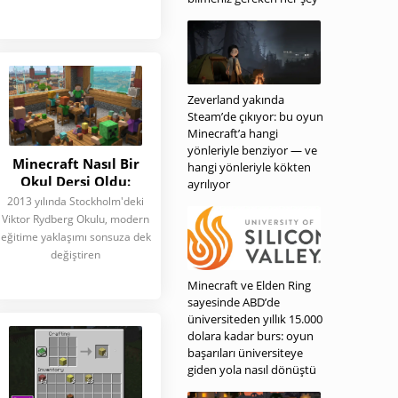
Zeverland yakında
Steam’de çıkıyor: bu oyun
Minecraft’a hangi
yönleriyle benziyor — ve
Minecraft Nasıl Bir
hangi yönleriyle kökten
Okul Dersi Oldu:
ayrılıyor
2013'te
2013 yılında Stockholm'deki
Stockholm'deki Tarihi
Viktor Rydberg Okulu, modern
Atılım
eğitime yaklaşımı sonsuza dek
değiştiren
Minecraft ve Elden Ring
sayesinde ABD’de
üniversiteden yıllık 15.000
dolara kadar burs: oyun
başarıları üniversiteye
giden yola nasıl dönüştü