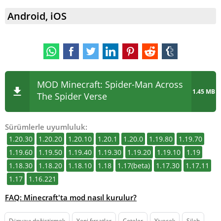
Android, iOS
MOD Minecraft: Spider-Man Across
1.45 MB
The Spider Verse
Sürümlerle uyumluluk:
1.20.30
1.20.20
1.20.10
1.20.1
1.20.0
1.19.80
1.19.70
1.19.60
1.19.50
1.19.40
1.19.30
1.19.20
1.19.10
1.19
1.18.30
1.18.20
1.18.10
1.18
1.17(beta)
1.17.30
1.17.11
1.17
1.16.221
FAQ: Minecraft'ta mod nasıl kurulur?
Dünyayı değiştirmek
Yeni fırsatlar
Çeteler
Yiyecek
Silah