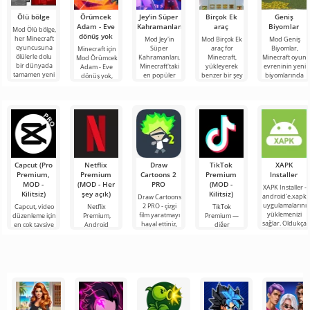
Ölü bölge
Örümcek
Jey'in Süper
Birçok Ek
Geniş
Adam - Eve
Kahramanları
araç
Biyomlar
Mod Ölü bölge,
dönüş yok
her Minecraft
Mod Jey'in
Mod Birçok Ek
Mod Geniş
oyuncusuna
Süper
araç for
Biyomlar,
Minecraft için
ölülerle dolu
Kahramanları,
Minecraft,
Minecraft oyun
Mod Örümcek
bir dünyada
Minecraft'taki
yükleyerek
evreninin yeni
Adam - Eve
tamamen yeni
en popüler
benzer bir şey
biyomlarında
dönüş yok,
bir hayatta
filmlerde,
aramanıza
unutulmaz
Marvel
kalma
mangalarda,
gerek
maceralara
evreninden
oyunlarda ve
kalmayacak
atılmak
popüler
TV
çok büyük
karakterleri
bloklu
Capcut (Pro
Netflix
Draw
TikTok
XAPK
Premium,
Premium
Cartoons 2
Premium
Installer
MOD -
(MOD - Her
PRO
(MOD -
XAPK Installer -
Kilitsiz)
şey açık)
Kilitsiz)
android'e.xapk
Draw Cartoons
uygulamalarını
2 PRO - çizgi
Capcut, video
Netflix
TikTok
yüklemenizi
film yaratmayı
düzenleme için
Premium,
Premium —
sağlar. Oldukça
hayal ettiniz,
en çok tavsiye
Android
diğer
basit ve
ancak her şey
edilen
cihazlarda film,
kullanıcılarla
anlaşılır bir
çok zor ve
araçlardan biri
dizi ve TV
çevrimiçi
hatta imkansız
olarak öne
şovlarını
buluşmanızı
çıkıyor ve hem
izlemek için en
veya özel bir
mobil
popüler
şeyler
hizmetlerden
bulmanızı
sağlayan