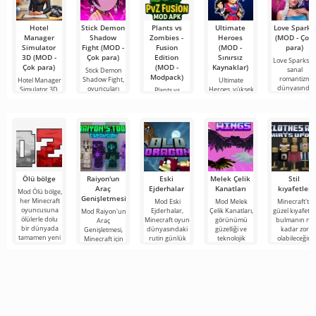
Hotel
Stick Demon
Plants vs
Ultimate
Love Sparks
Manager
Shadow
Zombies -
Heroes
(MOD - Çok
Simulator
Fight (MOD -
Fusion
(MOD -
para)
3D (MOD -
Çok para)
Edition
Sınırsız
Love Sparks 
Çok para)
(MOD -
Kaynaklar)
sanal
Stick Demon
Modpack)
romantizm
Shadow Fight,
Hotel Manager
Ultimate
dünyasında
oyuncuları
Simulator 3D,
Heroes, yüksek
Plants vs
insanlığın
bir otel
performanslı
Zombies -
yöneticisi
2D
Fusion Edition,
bir zamanlar
Ölü bölge
Raiyon'un
Eski
Melek Çelik
Stil
Araç
Ejderhalar
Kanatları
kıyafetler
Mod Ölü bölge,
Genişletmesi
her Minecraft
Mod Eski
Mod Melek
Minecraft'ta
oyuncusuna
Ejderhalar,
Çelik Kanatları,
güzel kıyafetle
Mod Raiyon'un
ölülerle dolu
Minecraft oyun
görünümü
bulmanın ne
Araç
bir dünyada
dünyasındaki
güzelliği ve
kadar zor
Genişletmesi,
tamamen yeni
rutin günlük
teknolojik
olabileceğini
Minecraft için
bir hayatta
yaşamınızı
etkinliği ile öne
hepimiz
çok sayıda
kalma
aydınlatmak
çıkan Minecraft
biliyoruz.
çalışma aracını,
için
için
Gardırobunu
zırhı ve silahı