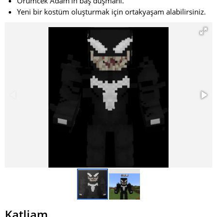
Örümcek Adam'ın baş düşmanı.
Yeni bir kostüm oluşturmak için ortakyaşam alabilirsiniz.
Katliam