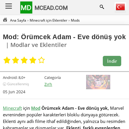
MD
MCEAD.COM
Ana Sayfa
»
Minecraft için Eklentiler
»
Mods
Mod: Örümcek Adam - Eve dönüş yok
| Modlar ve Eklentiler
İndir
Android:
8,0+
Categoría
🕣 Güncellenmiş
Zırh
05 Jun 2024
Minecraft
için
Mod
Örümcek Adam - Eve dönüş yok,
Marvel
evreninden popüler karakterleri bloklu dünyaya götürecek.
Eklenti aynı adlı filme ithaf edildiğinden, yalnızca bu resimden
kahramanlar ve düşmanlar var.
Eklenti, farklı evrenlerden