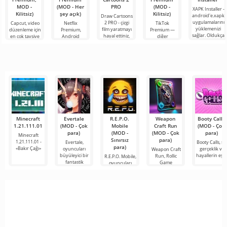
MOD -
(MOD - Her
PRO
(MOD -
XAPK Installer -
Kilitsiz)
şey açık)
Kilitsiz)
android'e.xapk
Draw Cartoons
uygulamalarını
2 PRO - çizgi
Capcut, video
Netflix
TikTok
yüklemenizi
film yaratmayı
düzenleme için
Premium,
Premium —
sağlar. Oldukça
hayal ettiniz,
en çok tavsiye
Android
diğer
basit ve
ancak her şey
edilen
cihazlarda film,
kullanıcılarla
anlaşılır bir
çok zor ve
araçlardan biri
dizi ve TV
çevrimiçi
hatta imkansız
olarak öne
şovlarını
buluşmanızı
çıkıyor ve hem
izlemek için en
veya özel bir
mobil
popüler
şeyler
hizmetlerden
bulmanızı
sağlayan
Minecraft
Evertale
R.E.P.O.
Weapon
Booty Calls
1.21.111.01
(MOD - Çok
Mobile
Craft Run
(MOD - Çok
para)
(MOD -
(MOD - Çok
para)
Minecraft
Sınırsız
para)
1.21.111.01 -
Evertale,
Booty Calls, siz
para)
«Bakır Çağı»
oyuncuları
gerçeklik ve
Weapon Craft
büyüleyici bir
hayallerin eşsi
Run, Rollic
R.E.P.O. Mobile,
fantastik
Game
oyuncuları
stüdyosu
karanlık ve
tarafından
gizemli