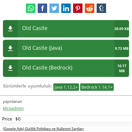
Old Castle
20.09 KB
Old Castle (Java)
9.73 MB
10.17
Old Castle (Bedrock)
MB
Sürümlerle uyumluluk:
Java 1.12.2+
Bedrock 1.14.1+
yayınlanan
Mceadmin
Price
$0
(Google Ads) Gizlilik Politikası ve Kullanım Şartları