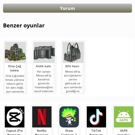
Yorum
Benzer oyunlar
Orta Çağ
Antik kale
Kilit hazır
kalesi
Her zaman
Minecraft'ta
Minecraft'ta
tüm işlevlerini
Orta Çağ kalesi
kendinizi
yerine
binası, yalnızca
güvende
getirecek ve
odanın geniş
hissedeceğiniz
aynı zamanda
bir alanı değil,
kendi kalenizin
güzelliği ve
aynı zamanda
sahibi olmayı
standart dışı
güzel bir
hayal
mimari
görünüm de
Capcut (Pro
Netflix
Draw
TikTok
XAPK
Premium,
Premium
Cartoons 2
Premium
Installer