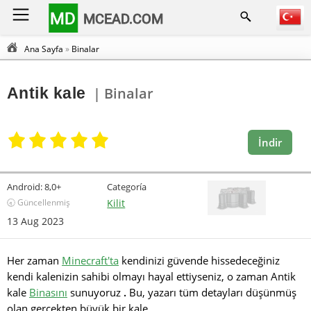
MD
MCEAD.COM
Ana Sayfa
»
Binalar
Antik kale
| Binalar
İndir
Android:
8,0+
Categoría
🕣 Güncellenmiş
Kilit
13 Aug 2023
Her zaman
Minecraft'ta
kendinizi güvende hissedeceğiniz
kendi kalenizin sahibi olmayı hayal ettiyseniz, o zaman Antik
kale
Binasını
sunuyoruz
.
Bu, yazarı tüm detayları düşünmüş
olan gerçekten büyük bir kale.