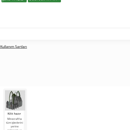
 Kullanım Şartları
Kilit hazır
Minecraft'ta
tüm işlevlerini
yerine