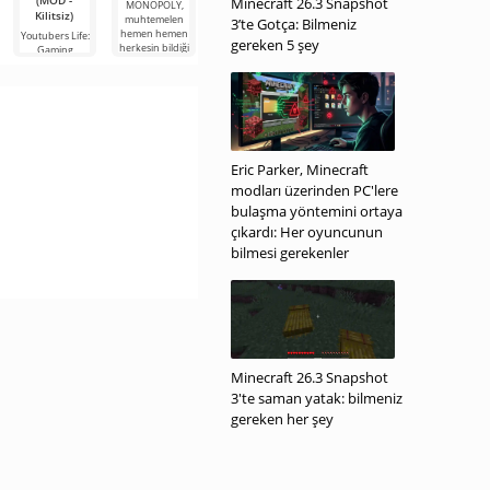
(MOD -
(MOD -
para)
Minecraft 26.3 Snapshot
versiyonlara
MONOPOLY,
Kilitsiz)
Kilitsiz)
dayanan
muhtemelen
Merge
3’te Gotça: Bilmeniz
ancak
hemen hemen
Dragons!,
Youtubers Life:
Super Stylist
gereken 5 şey
herkesin bildiği
kendinizi iyi
Gaming
Fashion
Dragons'ın
Channel, bu
Makeover,
aktivitenin
güzel giyinmeyi
Eric Parker, Minecraft
modları üzerinden PC'lere
bulaşma yöntemini ortaya
çıkardı: Her oyuncunun
bilmesi gerekenler
Minecraft 26.3 Snapshot
3'te saman yatak: bilmeniz
gereken her şey