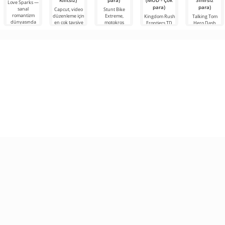
Kilitsiz)
para)
(MOD - Çok
Sınırsız
Love Sparks —
para)
para)
sanal
Capcut, video
Stunt Bike
romantizm
düzenleme için
Extreme,
Kingdom Rush
Talking Tom
dünyasında
en çok tavsiye
motokros
Frontiers TD,
Hero Dash,
türünde
farklı araçlar ve
karakterin
Android için
tanıdık kedi