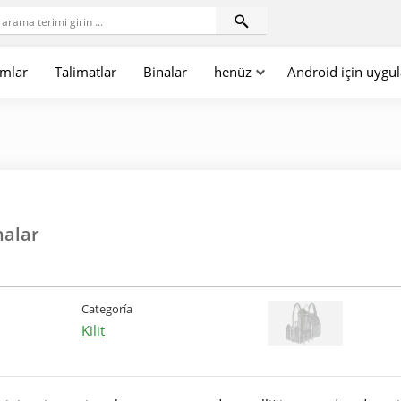
mlar
Talimatlar
Binalar
henüz
Android için uygu
nalar
Categoría
Kilit