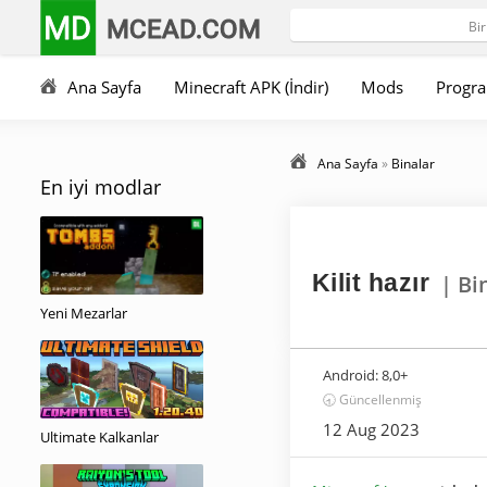
MD
MCEAD.COM
Ana Sayfa
Minecraft APK (İndir)
Mods
Progra
Ana Sayfa
»
Binalar
En iyi modlar
Kilit hazır
| Bi
Yeni Mezarlar
Android:
8,0+
🕣 Güncellenmiş
12 Aug 2023
Ultimate Kalkanlar