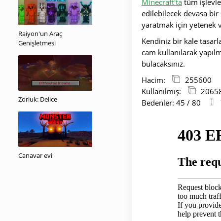
Minecraft'ta
tüm işlevle
edilebilecek devasa bir
yaratmak için yetenek v
Raiyon'un Araç
Kendiniz bir kale tasar
Genişletmesi
cam kullanılarak yapılmış
bulacaksınız.
Hacim:
255600
Kullanılmış:
2065
Zorluk: Delice
Bedenler: 45 / 80
Canavar evi