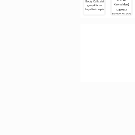
Sınırsız
Booty Calls, sizi
Kaynaklar)
gerçeklik ve
hayallerin eşsiz
Ultimate
Heroes, yüksek
performanslı
2D