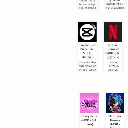
güvende
odanın geniş
hissedeceğiniz
bir alanı değil,
kendi kalenizin
aynı zamanda
sahibi olmayı
güzel bir
hayal
görünüm de
Capcut (Pro
Netflix
Premium,
Premium
MOD -
(MOD - Her
Kilitsiz)
şey açık)
Capcut, video
Netflix
düzenleme için
Premium,
en çok tavsiye
Android
edilen
cihazlarda film,
araçlardan biri
dizi ve TV
olarak öne
şovlarını
çıkıyor ve hem
izlemek için en
mobil
popüler
hizmetlerden
Booty Calls
Ultimate
(MOD - Çok
Heroes
para)
(MOD -