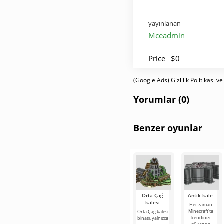
yayınlanan
Mceadmin
Price
$0
(Google Ads) Gizlilik Politikası ve
Yorumlar (0)
Benzer oyunlar
Orta Çağ
Antik kale
kalesi
Her zaman
Minecraft'ta
Orta Çağ kalesi
kendinizi
binası, yalnızca