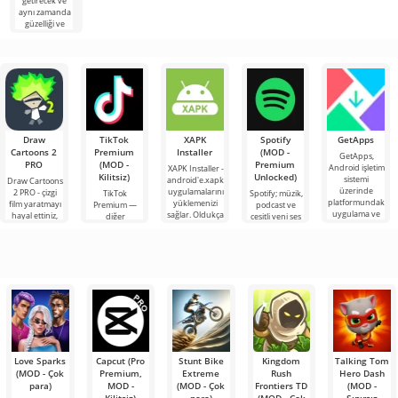
getirecek ve
aynı zamanda
güzelliği ve
standart dışı
mimari
Draw
TikTok
XAPK
Spotify
GetApps
Cartoons 2
Premium
Installer
(MOD -
GetApps,
PRO
(MOD -
Premium
Android işletim
XAPK Installer -
Kilitsiz)
Unlocked)
sistemi
android'e.xapk
Draw Cartoons
üzerinde
uygulamalarını
2 PRO - çizgi
TikTok
Spotify; müzik,
platformundaki
yüklemenizi
film yaratmayı
Premium —
podcast ve
uygulama ve
sağlar. Oldukça
hayal ettiniz,
diğer
çeşitli yeni ses
oyunlardaki en
basit ve
ancak her şey
kullanıcılarla
türlerini
son yeniliklere
anlaşılır bir
çok zor ve
çevrimiçi
dinlemek için
hatta imkansız
buluşmanızı
önde gelen
veya özel bir
Android
şeyler
araçlarından
bulmanızı
sağlayan
Love Sparks
Capcut (Pro
Stunt Bike
Kingdom
Talking Tom
(MOD - Çok
Premium,
Extreme
Rush
Hero Dash
para)
MOD -
(MOD - Çok
Frontiers TD
(MOD -