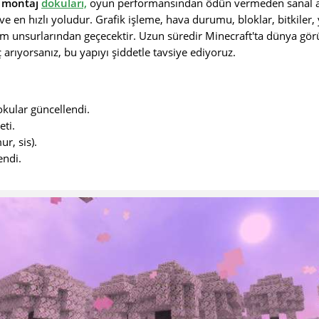
l montaj
dokuları,
oyun performansından ödün vermeden sanal ala
ve en hızlı yoludur. Grafik işleme, hava durumu, bloklar, bitkiler, 
 unsurlarından geçecektir. Uzun süredir Minecraft'ta dünya gö
ç arıyorsanız, bu yapıyı şiddetle tavsiye ediyoruz.
okular güncellendi.
eti.
ur, sis).
endi.