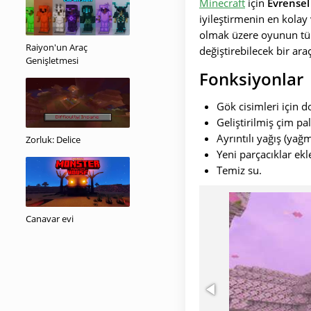
Minecraft
için
Evrense
iyileştirmenin en kolay 
olmak üzere oyunun tüm
Raiyon'un Araç
değiştirebilecek bir ara
Genişletmesi
Fonksiyonlar
Gök cisimleri için d
Geliştirilmiş çim pal
Ayrıntılı yağış (yağm
Zorluk: Delice
Yeni parçacıklar ekl
Temiz su.
Canavar evi