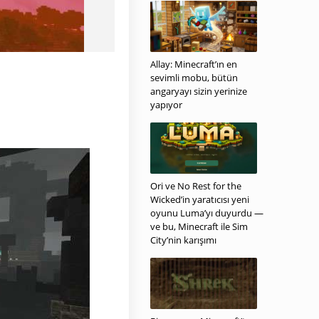
Allay: Minecraft’ın en
sevimli mobu, bütün
angaryayı sizin yerinize
yapıyor
Ori ve No Rest for the
Wicked’in yaratıcısı yeni
oyunu Luma’yı duyurdu —
ve bu, Minecraft ile Sim
City’nin karışımı