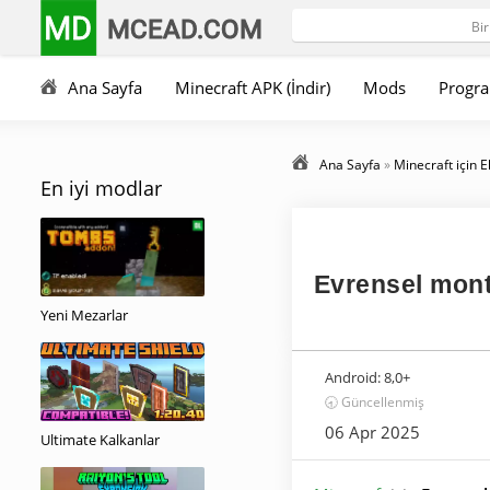
MD
MCEAD.COM
Ana Sayfa
Minecraft APK (İndir)
Mods
Progra
Ana Sayfa
»
Minecraft için E
En iyi modlar
Evrensel mont
Yeni Mezarlar
Android:
8,0+
🕣 Güncellenmiş
06 Apr 2025
Ultimate Kalkanlar