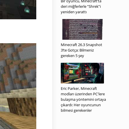
Bir oyuncu, Minecraft’ta
deri miğferlerle “Shrek”i
yeniden yarattı
Minecraft 26.3 Snapshot
3’te Gotça: Bilmeniz
gereken 5 şey
Eric Parker, Minecraft
modları üzerinden PC'lere
bulaşma yöntemini ortaya
çıkardı: Her oyuncunun
bilmesi gerekenler