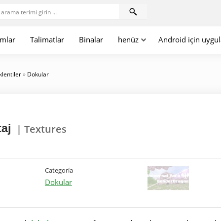
mlar
Talimatlar
Binalar
henüz
Android için uygu
klentiler
»
Dokular
aj
| Textures
Categoría
Dokular