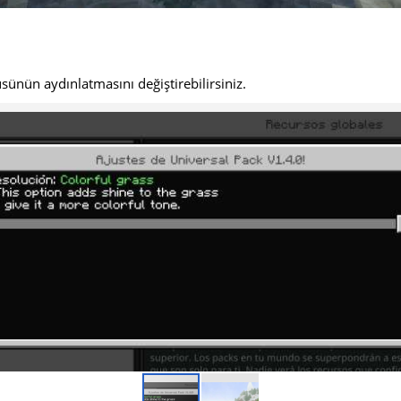
üsünün aydınlatmasını değiştirebilirsiniz.