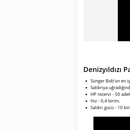
Denizyıldızı P
Sünger Bob'un en iy
Saldırıya uğradığınd
HP rezervi - 50 adet
Hız - 0,4 birim.
Saldırı gücü - 10 bi