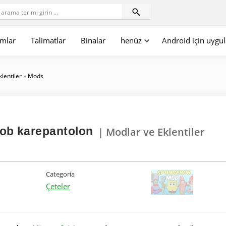
mlar
Talimatlar
Binalar
henüz
Android için uygu
klentiler
»
Mods
ob karepantolon
| Modlar ve Eklentiler
Categoría
Çeteler