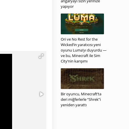
angaryayı sizin yerinize
yapıyor
Ori ve No Rest for the
Wicked’in yaratıcısı yeni
oyunu Luma’yı duyurdu —
ve bu, Minecraft ile Sim
City’nin karışımı
Bir oyuncu, Minecraft’ta
deri miğferlerle “Shrek”i
yeniden yarattı