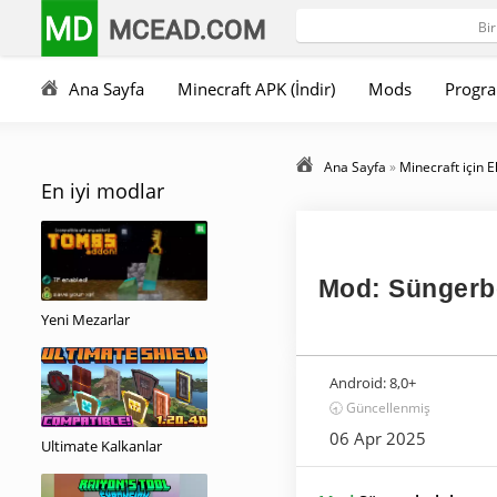
MD
MCEAD.COM
Ana Sayfa
Minecraft APK (İndir)
Mods
Progra
Ana Sayfa
»
Minecraft için E
En iyi modlar
Mod: Süngerb
Yeni Mezarlar
Android:
8,0+
🕣 Güncellenmiş
06 Apr 2025
Ultimate Kalkanlar