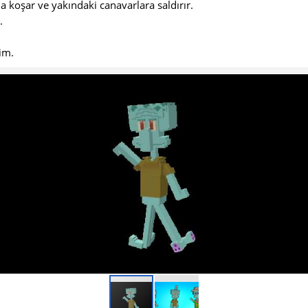
a koşar ve yakındaki canavarlara saldırır.
.
rim.