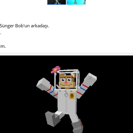
 Sünger Bob'un arkadaşı.
.
rim.