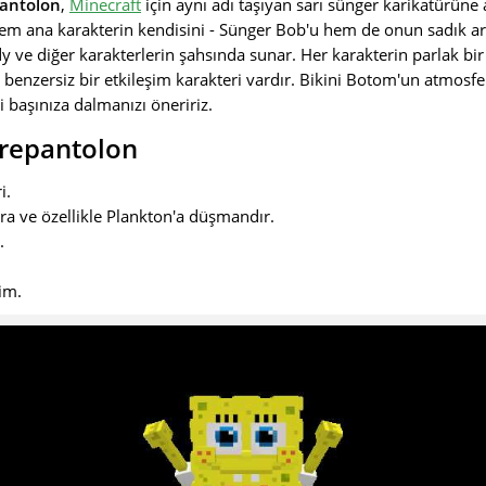
antolon
,
Minecraft
için aynı adı taşıyan sarı sünger karikatürüne
 hem ana karakterin kendisini - Sünger Bob'u hem de onun sadık ark
 ve diğer karakterlerin şahsında sunar. Her karakterin parlak bir
e benzersiz bir etkileşim karakteri vardır. Bikini Botom'un atmosfe
başınıza dalmanızı öneririz.
repantolon
i.
ra ve özellikle Plankton'a düşmandır.
.
rim.