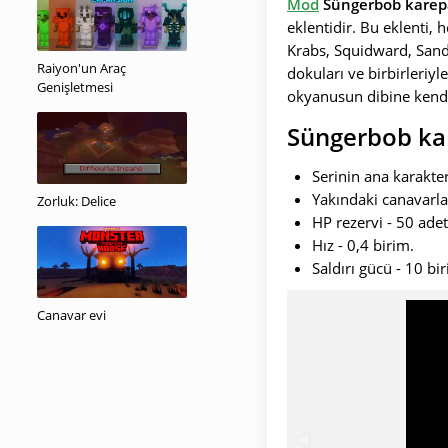
Mod
Süngerbob karep
eklentidir. Bu eklenti,
Krabs, Squidward, Sandy
Raiyon'un Araç
dokuları ve birbirleriyl
Genişletmesi
okyanusun dibine kendi 
Süngerbob ka
Serinin ana karakter
Yakındaki canavarla
Zorluk: Delice
HP rezervi - 50 adet
Hız - 0,4 birim.
Saldırı gücü - 10 bi
Canavar evi