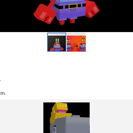
.
rim.