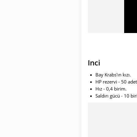
Inci
Bay Krabs'ın kızı.
HP rezervi - 50 adet
Hız - 0,4 birim.
Saldırı gücü - 10 bi