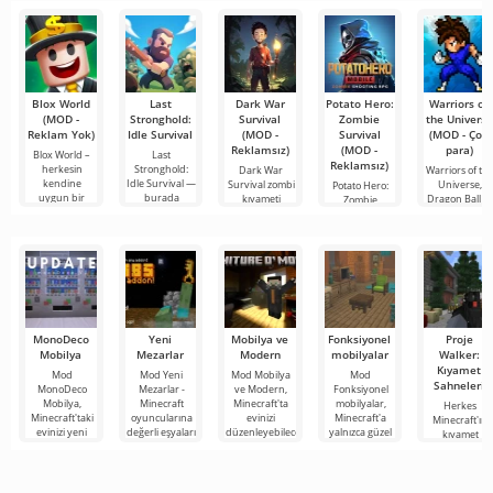
hizmetlerden
bulmanızı
sağlayan
Blox World
Last
Dark War
Potato Hero:
Warriors of
(MOD -
Stronghold:
Survival
Zombie
the Universe
Reklam Yok)
Idle Survival
(MOD -
Survival
(MOD - Çok
Reklamsız)
(MOD -
para)
Blox World –
Last
Reklamsız)
herkesin
Stronghold:
Dark War
Warriors of th
kendine
Idle Survival —
Survival zombi
Universe,
Potato Hero:
uygun bir
burada
kıyameti
Dragon Ball v
Zombie
şeyler
kendinizi
sonrası
Saint
Survival, zombi
karanlık
ordularına
MonoDeco
Yeni
Mobilya ve
Fonksiyonel
Proje
Mobilya
Mezarlar
Modern
mobilyalar
Walker:
Kıyamet
Mod
Mod Yeni
Mod Mobilya
Mod
Sahneleri
MonoDeco
Mezarlar -
ve Modern,
Fonksiyonel
Mobilya,
Minecraft
Minecraft'ta
mobilyalar,
Herkes
Minecraft'taki
oyuncularına
evinizi
Minecraft'a
Minecraft'ın
evinizi yeni
değerli eşyaları
düzenleyebileceğiniz
yalnızca güzel
kıyamet
aksesuarlar,
kişisel bir
konforlu,
bir görünüme
sonrası
aletler,
mezarda
güvenilir ve
değil aynı
dünyasında
masalar,
güvenli bir
güzel
zamanda
zorlu hayatta
kanepeler ve
şekilde
kullanışlı
kalma