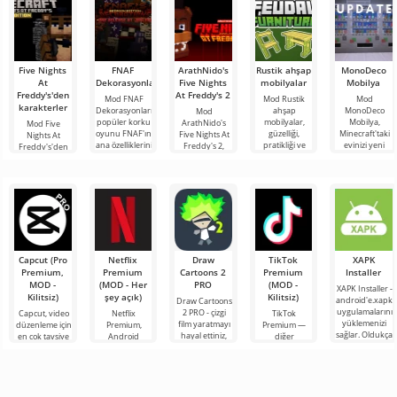
Five Nights
FNAF
ArathNido's
Rustik ahşap
MonoDeco
At
Dekorasyonları
Five Nights
mobilyalar
Mobilya
Freddy's'den
At Freddy's 2
Mod FNAF
Mod Rustik
Mod
karakterler
Dekorasyonları,
ahşap
MonoDeco
Mod
popüler korku
mobilyalar,
Mobilya,
ArathNido's
Mod Five
oyunu FNAF'ın
güzelliği,
Minecraft'taki
Five Nights At
Nights At
ana özelliklerini
pratikliği ve
evinizi yeni
Freddy's 2,
Freddy's'den
oyun evrenine
işlevselliği
aksesuarlar,
Minecraft
karakterler,
tanıtan bir
takdir eden
aletler,
evrenine ünlü
Minecraft
Minecraft
masalar,
animatronikler
evrenindeki
oyuncuları
kanepeler ve
ve mobilya
herkesin favori
diğer
Capcut (Pro
Netflix
Draw
TikTok
XAPK
Premium,
Premium
Cartoons 2
Premium
Installer
MOD -
(MOD - Her
PRO
(MOD -
XAPK Installer -
Kilitsiz)
şey açık)
Kilitsiz)
android'e.xapk
Draw Cartoons
uygulamalarını
2 PRO - çizgi
Capcut, video
Netflix
TikTok
yüklemenizi
film yaratmayı
düzenleme için
Premium,
Premium —
sağlar. Oldukça
hayal ettiniz,
en çok tavsiye
Android
diğer
basit ve
ancak her şey
edilen
cihazlarda film,
kullanıcılarla
anlaşılır bir
çok zor ve
araçlardan biri
dizi ve TV
çevrimiçi
hatta imkansız
olarak öne
şovlarını
buluşmanızı
çıkıyor ve hem
izlemek için en
veya özel bir
mobil
popüler
şeyler