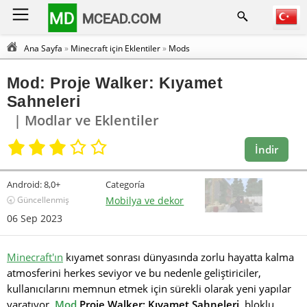
MD
MCEAD.COM
Ana Sayfa
»
Minecraft için Eklentiler
»
Mods
Mod: Proje Walker: Kıyamet
Sahneleri
| Modlar ve Eklentiler
İndir
Android:
8,0+
Categoría
🕣 Güncellenmiş
Mobilya ve dekor
06 Sep 2023
Minecraft'ın
kıyamet sonrası dünyasında zorlu hayatta kalma
atmosferini herkes seviyor ve bu nedenle geliştiriciler,
kullanıcılarını memnun etmek için sürekli olarak yeni yapılar
yaratıyor.
Mod
Proje Walker: Kıyamet Sahneleri
, bloklu