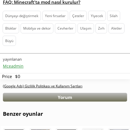
FAQ: Minecraft'ta mod nasıl kurulur?
Dünyayı değiştirmek
Yeni fırsatlar
Çeteler
Yiyecek
Silah
Bloklar
Mobilya ve dekor
Cevherler
Ulaşım
Zırh
Aletler
Büyü
yayınlanan
Mceadmin
Price
$0
(Google Ads) Gizlilik Politikası ve Kullanım Şartları
Yorum
Benzer oyunlar