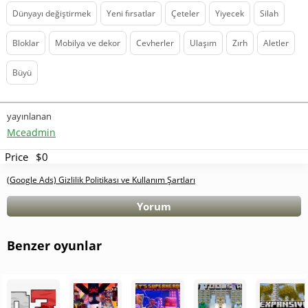
Dünyayı değiştirmek
Yeni fırsatlar
Çeteler
Yiyecek
Silah
Bloklar
Mobilya ve dekor
Cevherler
Ulaşım
Zırh
Aletler
Büyü
yayınlanan
Mceadmin
Price
$0
(Google Ads) Gizlilik Politikası ve Kullanım Şartları
Yorum
Benzer oyunlar