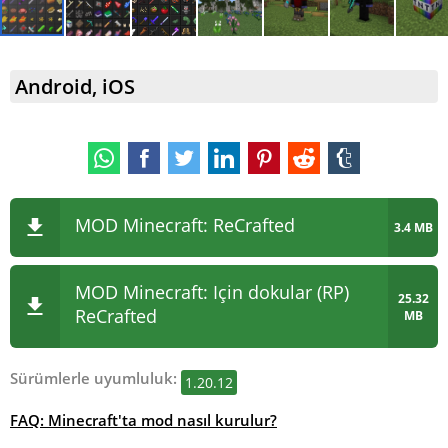
Android, iOS
MOD Minecraft: ReCrafted
3.4 MB
MOD Minecraft:
Için dokular (RP)
25.32
ReCrafted
MB
Sürümlerle uyumluluk:
1.20.12
FAQ: Minecraft'ta mod nasıl kurulur?