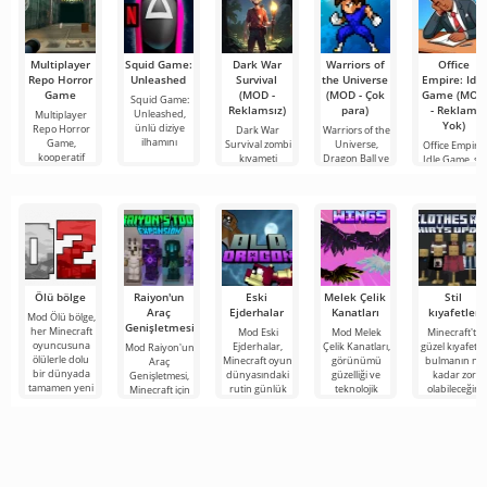
Multiplayer
Squid Game:
Dark War
Warriors of
Office
Repo Horror
Unleashed
Survival
the Universe
Empire: Idle
Game
(MOD -
(MOD - Çok
Game (MOD
Squid Game:
Reklamsız)
para)
- Reklam
Unleashed,
Multiplayer
Yok)
ünlü diziye
Repo Horror
Dark War
Warriors of the
ilhamını
Game,
Survival zombi
Universe,
Office Empire:
kooperatif
kıyameti
Dragon Ball ve
Idle Game, sizi
korku
sonrası
Saint
ofis
karanlık
Ölü bölge
Raiyon'un
Eski
Melek Çelik
Stil
Araç
Ejderhalar
Kanatları
kıyafetler
Mod Ölü bölge,
Genişletmesi
her Minecraft
Mod Eski
Mod Melek
Minecraft'ta
oyuncusuna
Ejderhalar,
Çelik Kanatları,
güzel kıyafetle
Mod Raiyon'un
ölülerle dolu
Minecraft oyun
görünümü
bulmanın ne
Araç
bir dünyada
dünyasındaki
güzelliği ve
kadar zor
Genişletmesi,
tamamen yeni
rutin günlük
teknolojik
olabileceğini
Minecraft için
bir hayatta
yaşamınızı
etkinliği ile öne
hepimiz
çok sayıda
kalma
aydınlatmak
çıkan Minecraft
biliyoruz.
çalışma aracını,
için
için
Gardırobunu
zırhı ve silahı