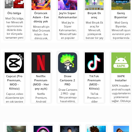
Ölü bölge
Örümcek
Jey'in Süper
Birçok Ek
Geniş
Adam - Eve
Kahramanları
araç
Biyomlar
Mod Ölü bölge,
dönüş yok
her Minecraft
Mod Jey'in
Mod Birçok Ek
Mod Geniş
oyuncusuna
Süper
araç for
Biyomlar,
Minecraft için
ölülerle dolu
Kahramanları,
Minecraft,
Minecraft oyun
Mod Örümcek
bir dünyada
Minecraft'taki
yükleyerek
evreninin yeni
Adam - Eve
tamamen yeni
en popüler
benzer bir şey
biyomlarında
dönüş yok,
bir hayatta
filmlerde,
aramanıza
unutulmaz
Marvel
kalma
mangalarda,
gerek
maceralara
evreninden
oyunlarda ve
kalmayacak
atılmak
popüler
TV
çok büyük
karakterleri
bloklu
Capcut (Pro
Netflix
Draw
TikTok
XAPK
Premium,
Premium
Cartoons 2
Premium
Installer
MOD -
(MOD - Her
PRO
(MOD -
XAPK Installer -
Kilitsiz)
şey açık)
Kilitsiz)
android'e.xapk
Draw Cartoons
uygulamalarını
2 PRO - çizgi
Capcut, video
Netflix
TikTok
yüklemenizi
film yaratmayı
düzenleme için
Premium,
Premium —
sağlar. Oldukça
hayal ettiniz,
en çok tavsiye
Android
diğer
basit ve
ancak her şey
edilen
cihazlarda film,
kullanıcılarla
anlaşılır bir
çok zor ve
araçlardan biri
dizi ve TV
çevrimiçi
hatta imkansız
olarak öne
şovlarını
buluşmanızı
çıkıyor ve hem
izlemek için en
veya özel bir
mobil
popüler
şeyler
hizmetlerden
bulmanızı
sağlayan