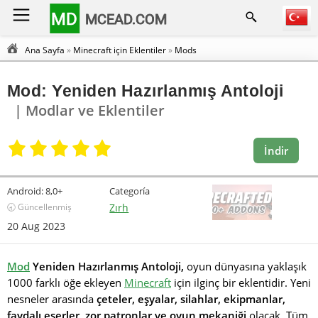
MD
MCEAD.COM
Ana Sayfa
»
Minecraft için Eklentiler
»
Mods
Mod: Yeniden Hazırlanmış Antoloji
| Modlar ve Eklentiler
İndir
Android:
8,0+
Categoría
🕣 Güncellenmiş
Zırh
20 Aug 2023
Mod
Yeniden Hazırlanmış Antoloji,
oyun dünyasına yaklaşık
1000 farklı öğe ekleyen
Minecraft
için ilginç bir eklentidir. Yeni
nesneler arasında
çeteler, eşyalar, silahlar, ekipmanlar,
faydalı eserler, zor patronlar ve oyun mekaniği
olacak. Tüm