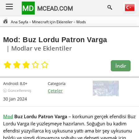
MD
MCEAD.COM
Ana Sayfa
»
Minecraft için Eklentiler
»
Mods
Mod: Buz Lordu Patron Varga
| Modlar ve Eklentiler
İndir
Android:
8,0+
Categoría
🕣 Güncellenmiş
Çeteler
30 Jan 2024
Mod
Buz Lordu Patron Varga
– korkunun gerçek efendisi Buz
Lordu Varga ile yüzleşmeye hazırlanın. Soğuğun bu kadim
efendisi yüzyıllarca kış uykusuna yattı ama bir şey uykusunu
böldü ve şimdi dünyamıza soğuğu ve dehşeti yaymak için