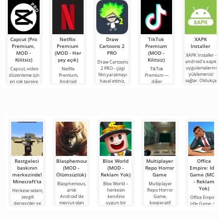
Minecraft için
olan karikatür
karakterlerinin
Capcut (Pro
Netflix
Draw
TikTok
XAPK
Premium,
Premium
Cartoons 2
Premium
Installer
MOD -
(MOD - Her
PRO
(MOD -
XAPK Installer -
Kilitsiz)
şey açık)
Kilitsiz)
android'e.xapk
Draw Cartoons
uygulamalarını
2 PRO - çizgi
Capcut, video
Netflix
TikTok
yüklemenizi
film yaratmayı
düzenleme için
Premium,
Premium —
sağlar. Oldukça
hayal ettiniz,
en çok tavsiye
Android
diğer
basit ve
ancak her şey
edilen
cihazlarda film,
kullanıcılarla
anlaşılır bir
çok zor ve
araçlardan biri
dizi ve TV
çevrimiçi
hatta imkansız
olarak öne
şovlarını
buluşmanızı
çıkıyor ve hem
izlemek için en
veya özel bir
mobil
popüler
şeyler
hizmetlerden
bulmanızı
sağlayan
Rastgeleci
Blasphemous
Blox World
Multiplayer
Office
baskının
(MOD -
(MOD -
Repo Horror
Empire: Idle
merkezinde!
Ölümsüzlük)
Reklam Yok)
Game
Game (MOD
Minecraft’ta
- Reklam
Blasphemous,
Blox World –
Multiplayer
Yok)
artık
herkesin
Repo Horror
Herkese selam,
Android'de
kendine
Game,
sevgili
Office Empire:
mevcut olan
uygun bir
kooperatif
deneyciler ve
Idle Game, sizi
zorlu
şeyler
korku
adrenalin
ofis