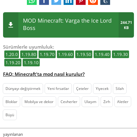
MOD Minecraft: Varga the Ice Lord
244.71
Boss
KB
Sürümlerle uyumluluk:
1.20.0
1.19.80
1.19.70
1.19.60
1.19.50
1.19.40
1.19.30
1.19.20
1.19.10
FAQ: Minecraft'ta mod nasıl kurulur?
Dünyayı değiştirmek
Yeni fırsatlar
Çeteler
Yiyecek
Silah
Bloklar
Mobilya ve dekor
Cevherler
Ulaşım
Zırh
Aletler
Büyü
yayınlanan