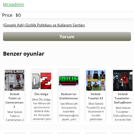
Mceadmin
Price
$0
(Google Ads) Gizlilik Politikası ve Kullanım Şartları
Yorum
Benzer oyunlar
Skibidi
Ölü bölge
Radium'un
Skibidi
Skibidi
Toilet vs
Silahlanması
Tuvalet 63
Tuvaletler -
Mod Ölü bölge,
Cameraman
DaFuqBoom
her Minecraft
İşte Minecraft
Mod Skibidi
2
oyuncusuna
dünyasında
Tuvalet 63, ana
Mod Skibidi
ölülerle dolu
kesinlikle
düşmanların
Tuvaletler -
Mod Skibidi
bir dünyada
bıkmayacağınız
tuvalet
DaFuqBoom'yu
Toilet vs
tamamen yeni
şeyler, yani
şeklindeki
kurarak blok
Cameraman 2
bir hayatta
bunlar kıyamet
garip
evrenine
for Minecraft,
kalma
sonrası
karakterler
tuvaletten
katılımcılarını
temasına
olduğu
çıkan kafalar
Skibidi Toilet