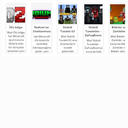
Ölü bölge
Radium'un
Skibidi
Skibidi
Bitkiler vs.
Silahlanması
Tuvalet 63
Tuvaletler -
Zombiler
Mod Ölü bölge,
DaFuqBoom
her Minecraft
İşte Minecraft
Mod Skibidi
Mod Bitkiler vs
oyuncusuna
dünyasında
Tuvalet 63, ana
Zombiler, ana
Mod Skibidi
ölülerle dolu
kesinlikle
düşmanların
karşıt tarafları
Tuvaletler -
bir dünyada
bıkmayacağınız
tuvalet
Zombiler ve
DaFuqBoom'yu
tamamen yeni
şeyler, yani
şeklindeki
Bitkiler olduğ
kurarak blok
bir hayatta
bunlar kıyamet
garip
popüler oyun
evrenine
kalma
sonrası
karakterler
adanmış
tuvaletten
temasına
olduğu
çıkan kafalar
Minecraft için
olan karikatür