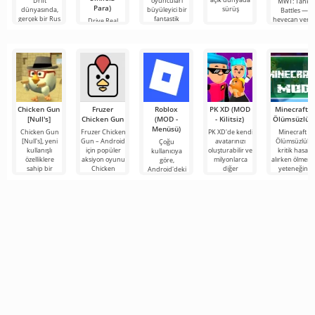
Drift
oyuncuları
MWT: Tank
Para)
sürüş
dünyasında,
büyüleyici bir
Battles —
gerçek bir Rus
fantastik
heyecan veric
Drive Real
bir oyun olup,
Truck
Simulator —
Android için
Chicken Gun
Fruzer
Roblox
PK XD (MOD
Minecraft -
[Null's]
Chicken Gun
(MOD -
- Kilitsiz)
Ölümsüzlük
Menüsü)
Chicken Gun
Fruzer Chicken
PK XD'de kendi
Minecraft -
[Null's], yeni
Gun – Android
avatarınızı
Ölümsüzlük,
Çoğu
kullanışlı
için popüler
oluşturabilir ve
kritik hasar
kullanıcıya
özelliklere
aksiyon oyunu
milyonlarca
alırken ölmem
göre,
sahip bir
Chicken
diğer
yeteneğini
Android'deki
hizmet
Gun'un yeni
katılımcıya
içeren en son
en popüler
biçiminde
bir yorumu
katılabilirsiniz.
sürümün bir
oyun hâlâ
oyunun biraz
olup,
Renkli
Roblox. Bu
farklı
proje, sınırsız
olanaklarıyla