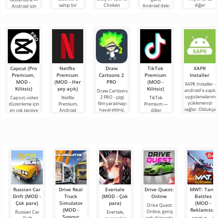
sahip bir
Chicken
diğer
Android'deki
Android için
hizmet
Gun'un yeni
katılımcıya
en popüler
büyüleyici bir
biçiminde
bir yorumu
katılabilirsiniz.
oyun hâlâ
dünya, burada
oyunun biraz
olup,
Renkli
Roblox. Bu
oyuncuları
farklı
proje, sınırsız
heyecan verici
olanaklarıyla
3D
Capcut (Pro
Netflix
Draw
TikTok
XAPK
Premium,
Premium
Cartoons 2
Premium
Installer
MOD -
(MOD - Her
PRO
(MOD -
XAPK Installer -
Kilitsiz)
şey açık)
Kilitsiz)
android'e.xapk
Draw Cartoons
uygulamalarını
2 PRO - çizgi
Capcut, video
Netflix
TikTok
yüklemenizi
film yaratmayı
düzenleme için
Premium,
Premium —
sağlar. Oldukça
hayal ettiniz,
en çok tavsiye
Android
diğer
basit ve
ancak her şey
edilen
cihazlarda film,
kullanıcılarla
anlaşılır bir
çok zor ve
araçlardan biri
dizi ve TV
çevrimiçi
hatta imkansız
olarak öne
şovlarını
buluşmanızı
çıkıyor ve hem
izlemek için en
veya özel bir
mobil
popüler
şeyler
hizmetlerden
bulmanızı
sağlayan
Russian Car
Drive Real
Evertale
Drive Quest:
MWT: Tank
Drift (MOD -
Truck
(MOD - Çok
Online
Battles
Çok para)
Simulator
para)
(MOD -
Drive Quest:
(MOD -
Reklamsız)
Online, geniş
Russian Car
Evertale,
Sınırsız
açık dünyada