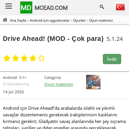
MD
MCEAD.COM
Ana Sayfa
»
Android için uygulamalar
»
Oyunlar
»
Oyun makinesi
Drive Ahead! (MOD - Çok para)
5.1.24
İndir
Android:
5.1+
Categoría
🕣 Güncellenmiş
Oyun makinesi
14 Jul 2026
Android için Drive Ahead!'da arabalarda silahlı ve yıkımlı
savaşlar düzenlemeniz gerekecek (rakiplerinizin kasklarını
kırmanız gerekir). Gladyatör savaş alanlarında her şey sıçrama
tahtaları, variller ve diğer engeller arasında gerçekleşecek.