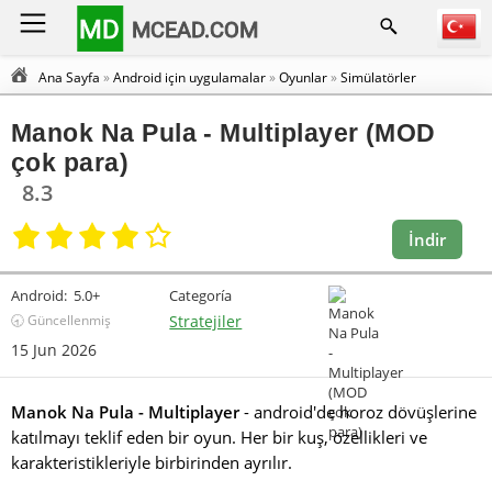
MD
MCEAD.COM
Ana Sayfa
»
Android için uygulamalar
»
Oyunlar
»
Simülatörler
Manok Na Pula - Multiplayer (MOD
çok para)
8.3
İndir
Android:
5.0+
Categoría
🕣 Güncellenmiş
Stratejiler
15 Jun 2026
Manok Na Pula - Multiplayer
- android'de horoz dövüşlerine
katılmayı teklif eden bir oyun. Her bir kuş, özellikleri ve
karakteristikleriyle birbirinden ayrılır.