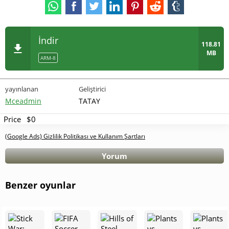
İndir
118.81
MB
ARM-8
yayınlanan
Geliştirici
Mceadmin
TATAY
Price
$0
(Google Ads) Gizlilik Politikası ve Kullanım Şartları
Yorum
Benzer oyunlar