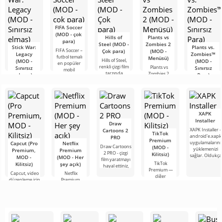
FIFA Soccer
(MOD - çok
Hills of
Plants vs
para)
Steel (MOD -
Zombies 2
Stick War:
Plants vs.
FIFA Soccer –
Çok para)
(MOD -
Legacy
Zombies™
futbol temalı
Menüsü)
Hills of Steel,
(MOD -
(MOD -
en popüler
renkli çizgi film
Plants vs
Sınırsız
Sınırsız
mobil
tarzında
Zombies 2,
elmas)
Para)
versiyonlardan
yapılmış,
30'dan fazla
biridir.
Stick War:
Plants vs.
Android için
ödül kazanan
Geliştirilmiş
Legacy —
Zombies™,
tanklarla ilgili
Android için
grafikleri,
sadece bir
2010 yılında
eğlenceli bir
strateji
gerçek zamanlı
piyasaya
oyununun
askeri strateji
sürülen
heyecan verici
XAPK
oyunu değil,
eğlenceli bir
bir
Installer
aynı zamanda
Android
Draw
efsanevi
oyunudur ve
XAPK Installer -
Cartoons 2
TikTok
bu güne kadar
android'e.xapk
PRO
Premium
uygulamalarını
Capcut (Pro
Netflix
Draw Cartoons
(MOD -
yüklemenizi
Premium,
Premium
2 PRO - çizgi
Kilitsiz)
sağlar. Oldukça
MOD -
(MOD - Her
film yaratmayı
basit ve
TikTok
Kilitsiz)
şey açık)
hayal ettiniz,
anlaşılır bir
Premium —
ancak her şey
Capcut, video
Netflix
diğer
çok zor ve
düzenleme için
Premium,
kullanıcılarla
hatta imkansız
en çok tavsiye
Android
çevrimiçi
edilen
cihazlarda film,
buluşmanızı
araçlardan biri
dizi ve TV
veya özel bir
olarak öne
şovlarını
şeyler
çıkıyor ve hem
izlemek için en
bulmanızı
mobil
popüler
sağlayan