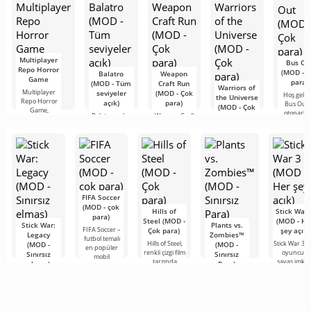
hizmetlerden
Multiplayer
Bus Ou
Repo Horror
(MOD - Ç
Balatro
Weapon
Game
para)
(MOD - Tüm
Craft Run
Warriors of
Multiplayer
seviyeler
(MOD - Çok
Hoş geldi
the Universe
Repo Horror
açık)
para)
Bus Out
(MOD - Çok
Game,
otoparkt
Balatro, poker
Weapon Craft
para)
kooperatif
kaosu yön
ve roguelike
Run, Rollic
korku
Warriors of the
deste
Game
Universe,
oluşturma
stüdyosu
Dragon Ball ve
tarafından
Saint
FIFA Soccer
(MOD - çok
Hills of
Stick War 
para)
Steel (MOD -
(MOD - He
Stick War:
Plants vs.
FIFA Soccer –
Çok para)
şey açık)
Legacy
Zombies™
futbol temalı
Hills of Steel,
Stick War 3, 
(MOD -
(MOD -
en popüler
renkli çizgi film
oyunculu
Sınırsız
Sınırsız
mobil
tarzında
savaş imkan
elmas)
Para)
versiyonlardan
yapılmış,
sunan,
biridir.
Stick War:
Plants vs.
Android için
Android içi
Geliştirilmiş
Legacy —
Zombies™,
tanklarla ilgili
gerçek zaman
grafikleri,
sadece bir
2010 yılında
eğlenceli bir
bir strateji
gerçek zamanlı
piyasaya
oyunudur