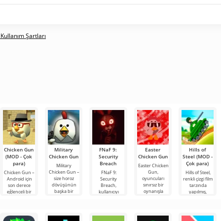
 Kullanım Şartları
Chicken Gun
Military
FNaF 9:
Easter
Hills of
(MOD - Çok
Chicken Gun
Security
Chicken Gun
Steel (MOD -
para)
Breach
Çok para)
Military
Easter Chicken
Chicken Gun –
Gun,
Chicken Gun –
FNaF 9:
Hills of Steel,
size horoz
oyuncuları
Android için
Security
renkli çizgi film
dövüşünün
sınırsız bir
son derece
Breach,
tarzında
başka bir
oynanışla
eğlenceli bir
kullanıcıyı
yapılmış,
çeşidini
potansiyellerini
nişancı oyunu
konfor
Android için
sunuyoruz.
tamamen
olup, dünya
alanından
tanklarla ilgili
Oyunun çıkışı
ortaya
çapında
ensesine kadar
eğlenceli bir
yeni ve
çıkarmaya
popülerlik
çıkaran