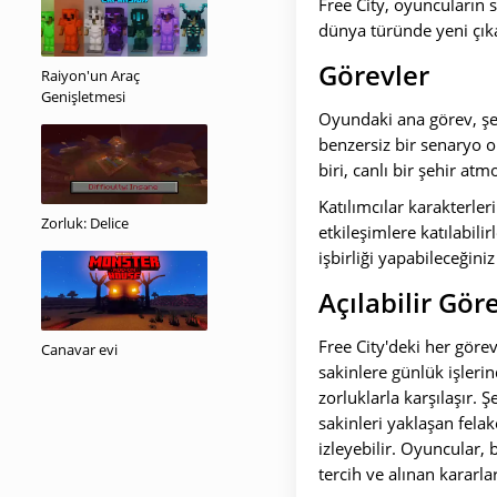
Free City, oyuncuların
dünya türünde yeni çık
Görevler
Raiyon'un Araç
Genişletmesi
Oyundaki ana görev, şe
benzersiz bir senaryo o
biri, canlı bir şehir at
Katılımcılar karakterleri
Zorluk: Delice
etkileşimlere katılabil
işbirliği yapabileceğin
Açılabilir Gör
Free City'deki her göre
Canavar evi
sakinlere günlük işleri
zorluklarla karşılaşır. 
sakinleri yaklaşan fela
izleyebilir. Oyuncular,
tercih ve alınan kararlar