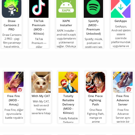
etkileşimli bir
korku
Draw
TikTok
XAPK
Spotify
GetApps
Cartoons 2
Premium
Installer
(MOD -
GetApps,
PRO
(MOD -
Premium
Android işletim
XAPK Installer -
Kilitsiz)
Unlocked)
sistemi
android'e.xapk
Draw Cartoons
üzerinde
uygulamalarını
2 PRO - çizgi
TikTok
Spotify; müzik,
platformundaki
yüklemenizi
film yaratmayı
Premium —
podcast ve
uygulama ve
sağlar. Oldukça
hayal ettiniz,
diğer
çeşitli yeni ses
oyunlardaki en
basit ve
ancak her şey
kullanıcılarla
türlerini
son yeniliklere
anlaşılır bir
çok zor ve
çevrimiçi
dinlemek için
hatta imkansız
buluşmanızı
önde gelen
veya özel bir
Android
şeyler
araçlarından
bulmanızı
sağlayan
Free Fire
With My CAT
Totally
One Piece
Free Fire
(MOD -
Reliable
Fighting
Advance
With My CAT,
Amaç)
Delivery
Path
Server
kedi ve evcil
(MOD -
hayvan
Free Fire, diğer
One Piece
Free Fire
Kilitsiz)
severlere hitap
oyuncularla
Fighting Path,
Advance
battle royale'e
manga ve
Server aynı
Totally Reliable
anime
serinin bir
Delivery,
türündeki
Android
paketleri teslim