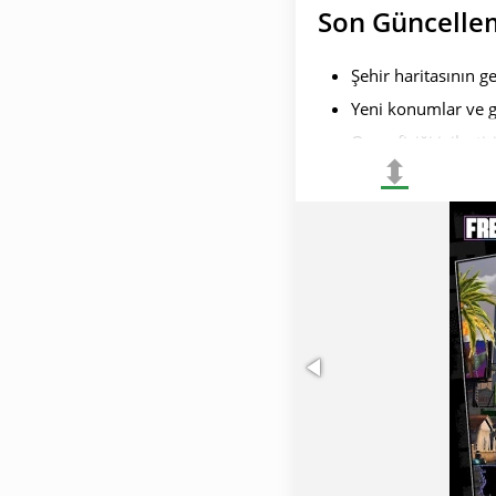
Son Güncelle
Şehir haritasının ge
Yeni konumlar ve gö
Oyun fiziği iyileştir
⬍