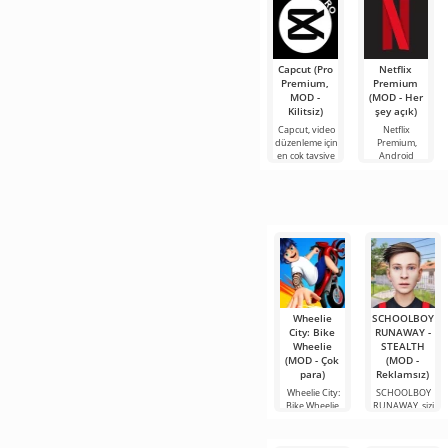
Capcut (Pro
Netflix
Premium,
Premium
MOD -
(MOD - Her
Kilitsiz)
şey açık)
Capcut, video
Netflix
düzenleme için
Premium,
en çok tavsiye
Android
edilen
cihazlarda film,
araçlardan biri
dizi ve TV
olarak öne
şovlarını
çıkıyor ve hem
izlemek için en
mobil
popüler
hizmetlerden
Wheelie
SCHOOLBOY
City: Bike
RUNAWAY -
Wheelie
STEALTH
(MOD - Çok
(MOD -
para)
Reklamsız)
Wheelie City:
SCHOOLBOY
Bike Wheelie,
RUNAWAY, sizi
Android'da
sıradan
şehirde
rutinden ve
katı