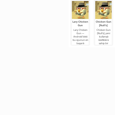
Lary Chicken
Chicken Gun
Gun
[Null's]
Lary Chicken
Chicken Gun
Gun —
[Null's], yeni
Android'deki
kullanışlı
bu oyunun en
özelliklere
başarılı
sahip bir
versiyonlarından
hizmet
biri olup,
biçiminde
oyunculara
oyunun biraz
farklı