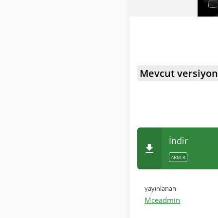
Mevcut versiyon
İndir
ARM-8
yayınlanan
Mceadmin