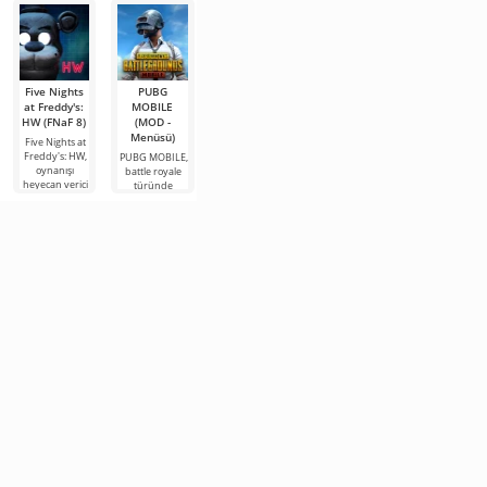
Five Nights
PUBG
Five Nights
Five Nights
FNaF 6:
at Freddy's:
MOBILE
at Freddy's 4
at Freddy's:
Pizzeria
HW (FNaF 8)
(MOD -
/ FNaF 4
SL / FNaF 5
Simulator
Menüsü)
(MOD - Her
(Her şey
(Her şey
Five Nights at
şey açık)
açık)
açık)
Freddy's: HW,
PUBG MOBILE,
oynanışı
battle royale
Five Nights at
Freddy Bear'ı
FNaF 6: Pizzeria
heyecan verici
türünde
Freddy's 4 /
ve diğer
Simulator,
mini oyunlarla
popüler bir
FNaF 4,
korkutucu
Android için
tamamlanan
Android
Android'deki
animatronikleri
beğenilen
Android için
oyunudur. Bu
oyunun çeşitli
seviyor
korku
bir
konuda bu
bölümlerinden
musun? O
oyununun bir
proje mobil
biridir. Önceki
halde Five
başka
Nights at
parçasıdır.
Freddy's: SL
Burada