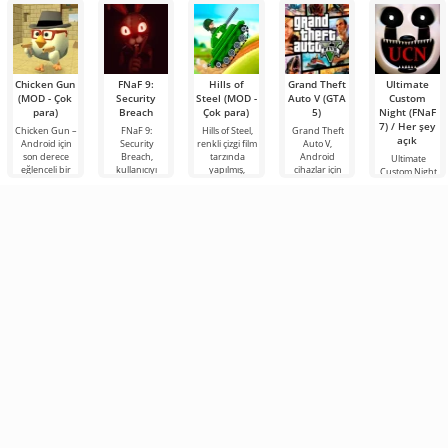
Chicken Gun
FNaF 9:
Hills of
Grand Theft
Ultimate
(MOD - Çok
Security
Steel (MOD -
Auto V (GTA
Custom
para)
Breach
Çok para)
5)
Night (FNaF
7) / Her şey
Chicken Gun –
FNaF 9:
Hills of Steel,
Grand Theft
açık
Android için
Security
renkli çizgi film
Auto V,
son derece
Breach,
tarzında
Android
Ultimate
eğlenceli bir
kullanıcıyı
yapılmış,
cihazlar için
Custom Night
nişancı oyunu
konfor
Android için
oluşturulmuş
— kendi
olup, dünya
alanından
tanklarla ilgili
bir masaüstü
kâbusunuzu
çapında
ensesine kadar
eğlenceli bir
sürümüdür.
yönettiğiniz bir
popülerlik
çıkaran
Bu geliştiricinin
virtüöz hayatta
etkileşimli bir
kalma korku
korku
oyunudur.