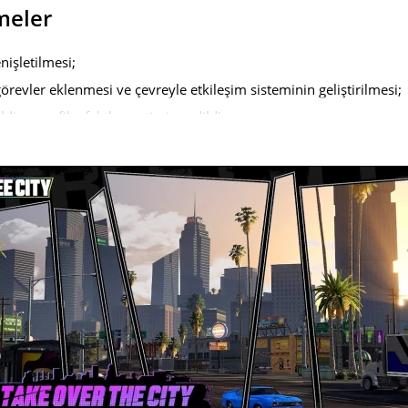
meler
nişletilmesi;
revler eklenmesi ve çevreyle etkileşim sisteminin geliştirilmesi;
ildi ve grafik efektler optimize edildi.