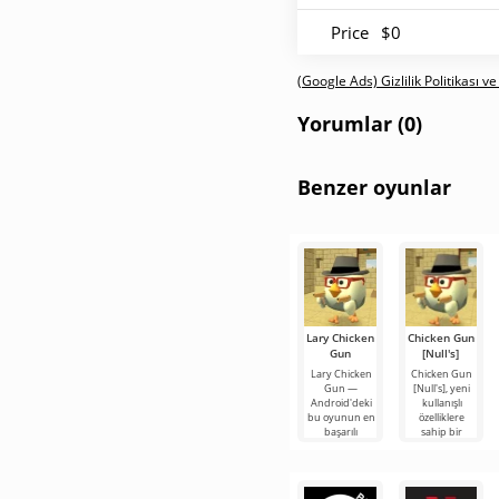
Price
$0
(Google Ads) Gizlilik Politikası ve
Yorumlar (0)
Benzer oyunlar
Lary Chicken
Chicken Gun
Gun
[Null's]
Lary Chicken
Chicken Gun
Gun —
[Null's], yeni
Android'deki
kullanışlı
bu oyunun en
özelliklere
başarılı
sahip bir
versiyonlarından
hizmet
biri olup,
biçiminde
oyunculara
oyunun biraz
farklı