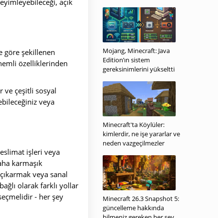
yimleyebileceği, açık
Mojang, Minecraft: Java
 göre şekillenen
Edition’ın sistem
nemli özelliklerinden
gereksinimlerini yükseltti
r ve çeşitli sosyal
ebileceğiniz veya
Minecraft'ta Köylüler:
kimlerdir, ne işe yararlar ve
neden vazgeçilmezler
eslimat işleri veya
daha karmaşık
ya çıkarmak veya sanal
ğlı olarak farklı yollar
seçmelidir - her şey
Minecraft 26.3 Snapshot 5:
güncelleme hakkında
bilmeniz gereken her şey