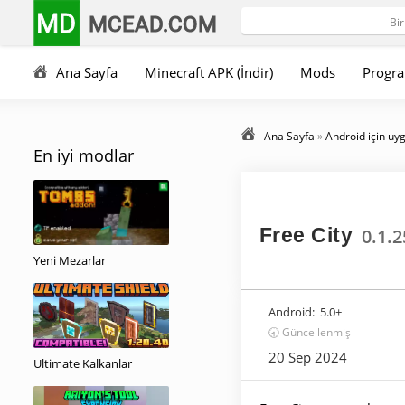
MD
MCEAD.COM
Ana Sayfa
Minecraft APK (İndir)
Mods
Progra
Ana Sayfa
»
Android için uy
En iyi modlar
Free City
0.1.
Yeni Mezarlar
Android:
5.0+
🕣 Güncellenmiş
20 Sep 2024
Ultimate Kalkanlar