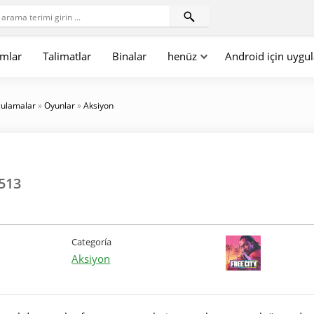
mlar
Talimatlar
Binalar
henüz
Android için uygu
gulamalar
»
Oyunlar
»
Aksiyon
2513
Categoría
Aksiyon