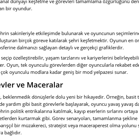
 sanal dünyayı keşfetme ve görevleri tamamlama özgürlüğünü dene
an bir oyundur.
hrin sakinleriyle etkileşimde bulunarak ve oyuncunun seçimlerine
luşturan birçok göreve katılarak şehri keşfetmektir. Oyunun en ö
mosferine dalmanızı sağlayan detaylı ve gerçekçi grafiklerdir.
 seçip özelleştirebilir, yaşam tarzlarını ve kariyerlerini belirleyebili
irler. Oyun, tek oyunculu görevlerden diğer oyuncularla rekabet ed
iz çok oyunculu modlara kadar geniş bir mod yelpazesi sunar.
evler ve Maceralar
v, beklenmedik dönüşlerle dolu yeni bir hikayedir. Örneğin, basit t
nde yardım gibi basit görevlerle başlayarak, oyuncu yavaş yavaş 
Şehrin politik entrikalarına katılmak, kayıp eserlerin sırlarını orta
ketlerden kurtarmak gibi. Görev senaryoları, tamamlanma şekline ba
 barışçıl bir müzakereci, stratejist veya maceraperest olma yolunu 
a bağlıdır.