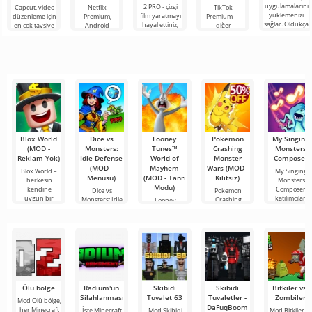
uygulamalarını
2 PRO - çizgi
Capcut, video
Netflix
TikTok
yüklemenizi
film yaratmayı
düzenleme için
Premium,
Premium —
sağlar. Oldukça
hayal ettiniz,
en çok tavsiye
Android
diğer
basit ve
ancak her şey
edilen
cihazlarda film,
kullanıcılarla
anlaşılır bir
çok zor ve
araçlardan biri
dizi ve TV
çevrimiçi
hatta imkansız
olarak öne
şovlarını
buluşmanızı
çıkıyor ve hem
izlemek için en
veya özel bir
mobil
popüler
şeyler
hizmetlerden
bulmanızı
sağlayan
Blox World
Dice vs
Looney
Pokemon
My Singing
(MOD -
Monsters:
Tunes™
Crashing
Monsters
Reklam Yok)
Idle Defense
World of
Monster
Composer
(MOD -
Mayhem
Wars (MOD -
Blox World –
My Singing
Menüsü)
(MOD - Tanrı
Kilitsiz)
herkesin
Monsters
Modu)
kendine
Composer,
Dice vs
Pokemon
uygun bir
katılımcıları
Monsters: Idle
Crashing
Looney
şeyler
Defense,
Monster Wars,
Tunes™ World
fantezi
stratejik kart
of Mayhem,
oyuncuları
sevilen
Ölü bölge
Radium'un
Skibidi
Skibidi
Bitkiler vs.
Silahlanması
Tuvalet 63
Tuvaletler -
Zombiler
Mod Ölü bölge,
DaFuqBoom
her Minecraft
İşte Minecraft
Mod Skibidi
Mod Bitkiler vs