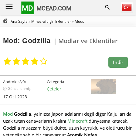
MD
MCEAD.COM
Ana Sayfa
»
Minecraft için Eklentiler
»
Mods
Mod: Godzilla
| Modlar ve Eklentiler
İndir
Android:
8,0+
Categoría
🕣 Güncellenmiş
Çeteler
17 Oct 2023
Mod
Godzilla,
yalnızca Japon adalarını değil diğer Kaiju'ları da
uzak tutan canavarların kralını
Minecraft
dünyasına katacak.
Godzilla muazzam büyüklükte, uzun kuyruklu ve öldürücü bir
yeteneğe sahip bir canavardır:
Atomik Nefes
.