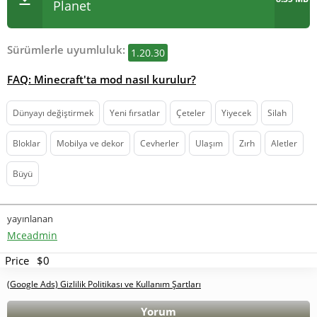
Planet
Sürümlerle uyumluluk:
1.20.30
FAQ: Minecraft'ta mod nasıl kurulur?
Dünyayı değiştirmek
Yeni fırsatlar
Çeteler
Yiyecek
Silah
Bloklar
Mobilya ve dekor
Cevherler
Ulaşım
Zırh
Aletler
Büyü
yayınlanan
Mceadmin
Price
$0
(Google Ads) Gizlilik Politikası ve Kullanım Şartları
Yorum