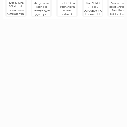
oyuncusuna
dünyasında
Tuvalet 63, ana
Zombiler, ana
Mod Skibidi
ölülerle dolu
kesinlikle
düşmanların
karşıt tarafları
Tuvaletler -
bir dünyada
bıkmayacağınız
tuvalet
Zombiler ve
DaFuqBoom'yu
tamamen yeni
şeyler, yani
şeklindeki
Bitkiler olduğ
kurarak blok
bir hayatta
bunlar kıyamet
garip
popüler oyun
evrenine
kalma
sonrası
karakterler
adanmış
tuvaletten
temasına
olduğu
çıkan kafalar
Minecraft için
olan karikatür