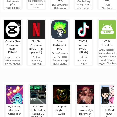
para)
para)
oluşturabilir ve
kullanıcıya
Car Parking
milyonlarca
göre,
Multiplayer –
Bus Simulator:
Truck
diğer
Android'deki
Android için
Ultimate —
Simulator:
katılımcıya
en popüler
tasarlanmış,
renkli ve
Ultimate, bir
katılabilirsiniz.
oyun hâlâ
oyuncuların
heyecan verici
yük taşımacılığı
Renkli
Roblox. Bu
araç kontrol
bir Android
simülatörü ile
proje, sınırsız
unsurlarını
oyunu,
Android için
olanaklarıyla
kullanarak
oyunculara
bir iş
dünyanın dört
bileşeninin
bir
Capcut (Pro
Netflix
Draw
TikTok
XAPK
Premium,
Premium
Cartoons 2
Premium
Installer
MOD -
(MOD - Her
PRO
(MOD -
XAPK Installer -
Kilitsiz)
şey açık)
Kilitsiz)
android'e.xapk
Draw Cartoons
uygulamalarını
2 PRO - çizgi
Capcut, video
Netflix
TikTok
yüklemenizi
film yaratmayı
düzenleme için
Premium,
Premium —
sağlar. Oldukça
hayal ettiniz,
en çok tavsiye
Android
diğer
basit ve
ancak her şey
edilen
cihazlarda film,
kullanıcılarla
anlaşılır bir
çok zor ve
araçlardan biri
dizi ve TV
çevrimiçi
hatta imkansız
olarak öne
şovlarını
buluşmanızı
çıkıyor ve hem
izlemek için en
veya özel bir
mobil
popüler
şeyler
hizmetlerden
bulmanızı
sağlayan
My Singing
Custom
Poppy
Tabou
YoYa: Busy
Monsters
Club: Online
Playtime 3
Stories: Aşk
Life World
Composer
Racing 3D
Guide
Bölümleri
(MOD -