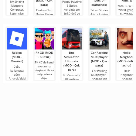
(MOD - Çok
(Lots of
Kilitsiz)
My Singing
Poppy Playtime
para)
diamonds)
Monsters
3 Guide,
YoYa: Busy Lif
Composer,
kendinizi çok
World, gerçek
Custom Club:
Tabou Stories:
katılımcıları
ürkütücü ve
dünyadaki
Online Racing
Aşk Bölümleri,
fantastik
3D, dünyanın
aşk, dostluk ve
her
Roblox
PK XD (MOD
Bus
Car Parking
Hello
(MOD -
- Kilitsiz)
Simulator:
Multiplayer
Neighbor
Menüsü)
Ultimate
(MOD - Çok
(MOD - kilidi
PK XD'de kendi
(MOD - Çok
para)
açıldı)
avatarınızı
Çoğu
para)
oluşturabilir ve
kullanıcıya
Car Parking
Hello
milyonlarca
göre,
Multiplayer –
Neighbor,
Bus Simulator:
diğer
Android'deki
Android için
Android
Ultimate —
katılımcıya
en popüler
tasarlanmış,
cihazlar için
renkli ve
katılabilirsiniz.
oyun hâlâ
oyuncuların
"Komşunuzu
heyecan verici
Renkli
Roblox. Bu
araç kontrol
Nasıl Alırsınız"
bir Android
proje, sınırsız
unsurlarını
kitabından
oyunu,
olanaklarıyla
kullanarak
alınan, ancak 
oyunculara
dünyanın dört
bir