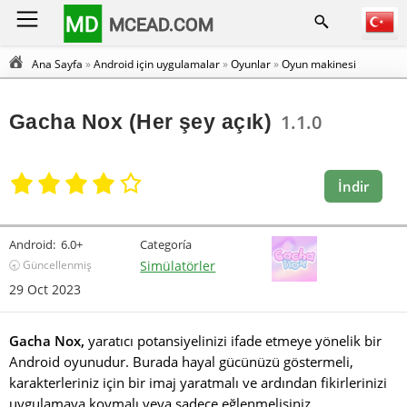
MD
MCEAD.COM
Ana Sayfa
»
Android için uygulamalar
»
Oyunlar
»
Oyun makinesi
Gacha Nox (Her şey açık)
1.1.0
İndir
Android:
6.0+
Categoría
🕣 Güncellenmiş
Simülatörler
29 Oct 2023
Gacha Nox,
yaratıcı potansiyelinizi ifade etmeye yönelik bir
Android oyunudur. Burada hayal gücünüzü göstermeli,
karakterleriniz için bir imaj yaratmalı ve ardından fikirlerinizi
uygulamaya koymalı veya sadece eğlenmelisiniz.