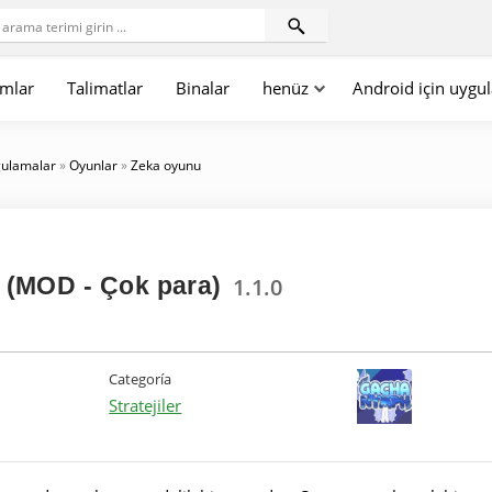
mlar
Talimatlar
Binalar
henüz
Android için uygu
gulamalar
»
Oyunlar
»
Zeka oyunu
(MOD - Çok para)
1.1.0
Categoría
Stratejiler