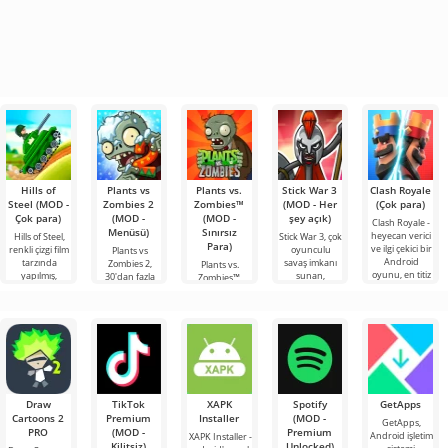
Hills of
Plants vs
Plants vs.
Stick War 3
Clash Royale
Steel (MOD -
Zombies 2
Zombies™
(MOD - Her
(Çok para)
Çok para)
(MOD -
(MOD -
şey açık)
Clash Royale -
Menüsü)
Sınırsız
heyecan verici
Hills of Steel,
Stick War 3, çok
Para)
ve ilgi çekici bir
renkli çizgi film
oyunculu
Plants vs
Android
tarzında
savaş imkanı
Zombies 2,
Plants vs.
oyunu, en titiz
yapılmış,
sunan,
30'dan fazla
Zombies™,
kullanıcıların
Android için
Android için
ödül kazanan
2010 yılında
bile
tanklarla ilgili
gerçek zamanlı
Android için
piyasaya
eğlenceli bir
bir strateji
strateji
sürülen
oyunudur.
oyununun
eğlenceli bir
heyecan verici
Android
bir
oyunudur ve
bu güne kadar
Draw
TikTok
XAPK
Spotify
GetApps
Cartoons 2
Premium
Installer
(MOD -
GetApps,
PRO
(MOD -
Premium
Android işletim
XAPK Installer -
Kilitsiz)
Unlocked)