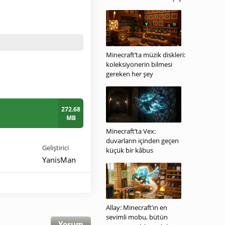
Minecraft’ta müzik diskleri:
koleksiyonerin bilmesi
gereken her şey
272.68
MB
Minecraft’ta Vex:
duvarların içinden geçen
Geliştirici
küçük bir kâbus
YanisMan
Allay: Minecraft’ın en
sevimli mobu, bütün
Yorum