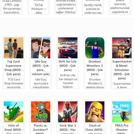
sistemi
android'e.xapk
Draw Cartoons
üzerinde
uygulamalarını
2 PRO - çizgi
TikTok
Spotify; müzik,
platformundaki
yüklemenizi
film yaratmayı
Premium —
podcast ve
uygulama ve
sağlar. Oldukça
hayal ettiniz,
diğer
çeşitli yeni ses
oyunlardaki en
basit ve
ancak her şey
kullanıcılarla
türlerini
son yeniliklere
anlaşılır bir
çok zor ve
çevrimiçi
dinlemek için
hatta imkansız
buluşmanızı
önde gelen
veya özel bir
Android
şeyler
araçlarından
bulmanızı
sağlayan
Tcg Card
Idle Guy
Drift for Life
Drunken
Supermarket
Superstore
(MOD - Çok
(MOD - Çok
Wrestlers 2
& Motel
Shop (MOD -
para,
para)
(MOD - Çok
Simulator
Çok para)
reklam yok)
para)
(MOD - Çok
Drift for Life,
para)
her detayın ve
TCG Card
Idle Guy,
Drunken
hareket
Shop Simulator
oyunculara
Wrestlers 2,
Supermarket
fiziğinin
oyununda,
yoksulluktan
alışılmış dövüş
& Motel
koleksiyon
zenginliğe
oyunlarına
Simulator – Bu,
Hills of
Plants vs.
Stick War 3
Clash of
FRAG Pro
Steel (MOD -
Zombies™
(MOD - Her
Clans (MOD -
Shooter
Çok para)
(MOD -
şey açık)
çok para)
(MOD -