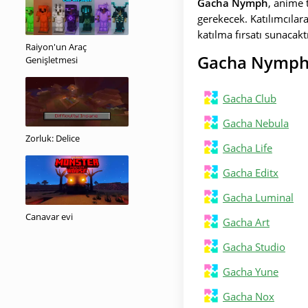
Gacha Nymph
, anime 
gerekecek. Katılımcılar
katılma fırsatı sunacakt
Raiyon'un Araç
Gacha Nymph'
Genişletmesi
Gacha Club
Gacha Nebula
Zorluk: Delice
Gacha Life
Gacha Editx
Gacha Luminal
Canavar evi
Gacha Art
Gacha Studio
Gacha Yune
Gacha Nox