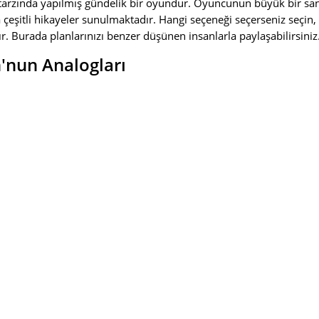
tarzında yapılmış gündelik bir oyundur. Oyuncunun büyük bir s
a çeşitli hikayeler sunulmaktadır. Hangi seçeneği seçerseniz seçin
ır. Burada planlarınızı benzer düşünen insanlarla paylaşabilirsiniz
nun Analogları