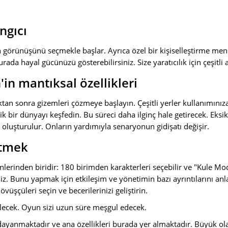
ngıcı
görünüşünü seçmekle başlar. Ayrıca özel bir kişiselleştirme men
urada hayal gücünüzü gösterebilirsiniz. Size yaratıcılık için çeşitli 
n mantıksal özellikleri
ktan sonra gizemleri çözmeye başlayın. Çeşitli yerler kullanımınız
ik bir dünyayı keşfedin. Bu süreci daha ilginç hale getirecek. Eksik
k oluşturulur. Onların yardımıyla senaryonun gidişatı değişir.
ütmek
erinden biridir: 180 birimden karakterleri seçebilir ve "Kule Mo
iniz. Bunu yapmak için etkileşim ve yönetimin bazı ayrıntılarını an
dövüşçüleri seçin ve becerilerinizi geliştirin.
ilecek. Oyun sizi uzun süre meşgul edecek.
yanmaktadır ve ana özellikleri burada yer almaktadır. Büyük olas