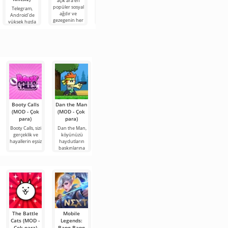
açık ara en
en sevdiğiniz
Planner 5D, bir
popüler sosyal
filmleri, dizileri
odanın iç
Telegram,
Widgetable:
ağdır ve
ve çizgi filmleri
tasarımını hem
Android'de
Sevimli Ekran,
gezegenin her
çeşitli
2D hem de 3D
yüksek hızda
yaratıcılık ve
köşesinden
formatlarda
modeller
ve kalite kaybı
eğlence için
video içeriğine
şeklinde
olmadan
heyecan verici
tasarlamanıza
mesaj, fotoğraf
fırsatlar
olanak
ve video
sağlayabilen,
alışverişi
Booty Calls
Dan the Man
Talking Tom
Trench
Muse Dash
(MOD - Çok
(MOD - Çok
Hero Dash
Warfare
(MOD -
para)
para)
(MOD -
WW1: RTS
Kilitsiz)
Sınırsız
Battle (MOD
Booty Calls, sizi
Dan the Man,
Muse Dash,
para)
- Çok para)
gerçeklik ve
köyünüzü
kızlar olarak
hayallerin eşsiz
haydutların
oynadığınız ve
Talking Tom
Trench
baskınlarına
farklı
Hero Dash,
Warfare WW1:
karakterin
RTS Battle,
tanıdık kedi
Birinci Dünya
The Battle
Mobile
Bloons TD 6
Dynamons
Kingdom
Cats (MOD -
Legends:
(MOD - Her
World (MOD
Wars (MOD -
Çok para)
Bang Bang
şey açık)
- Sınırsız
Çok para)