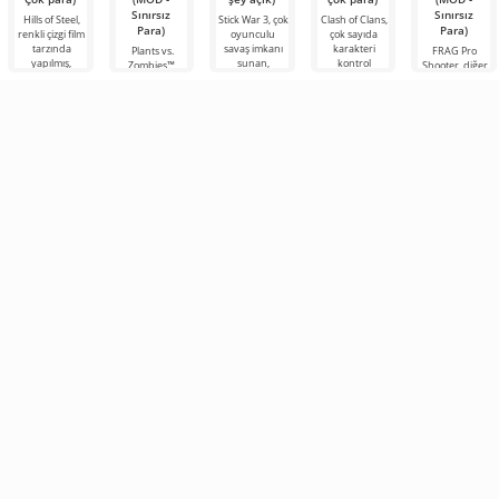
Sınırsız
Sınırsız
Hills of Steel,
Stick War 3, çok
Clash of Clans,
Para)
Para)
renkli çizgi film
oyunculu
çok sayıda
tarzında
savaş imkanı
karakteri
Plants vs.
FRAG Pro
yapılmış,
sunan,
kontrol
Zombies™,
Shooter, diğer
Android için
Android için
etmeniz
2010 yılında
katılımcılarla
tanklarla ilgili
gerçek zamanlı
gereken bir
piyasaya
1v1, 2v2 ve
eğlenceli bir
bir strateji
Android
sürülen
diğer
oyunudur.
oyunudur.
eğlenceli bir
modlarda
Oyun uzun
Android
gerçek zamanlı
zaman
oyunudur ve
olarak
bu güne kadar
çatışmalara