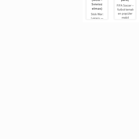
Sınırsız
FIFA Soccer –
elmas)
futbol temalı
en popüler
Stick War:
mobil
Legacy —
versiyonlardan
sadece bir
biridir.
gerçek zamanlı
Geliştirilmiş
askeri strateji
grafikleri,
oyunu değil,
aynı zamanda
efsanevi