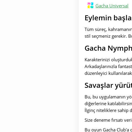
Gacha Universal
Eylemin başla
Tüm süreç, kahramanın 
stil seçmeniz gerekir. B
Gacha Nymph'i
Karakterinizi oluşturdu
Arkadaşlarınızla fantast
düzenleyici kullanılara
Savaşlar yür
Bu, bu uygulamanın yönl
diğerlerine katılabilirs
İlginç niteliklere sahip 
Size deneme fırsatı ver
Bu oyun Gacha Club'a da