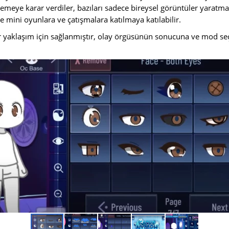
lemeye karar verdiler, bazıları sadece bireysel görüntüler yaratmay
e mini oyunlara ve çatışmalara katılmaya katılabilir.
r yaklaşım için sağlanmıştır, olay örgüsünün sonucuna ve mod seç