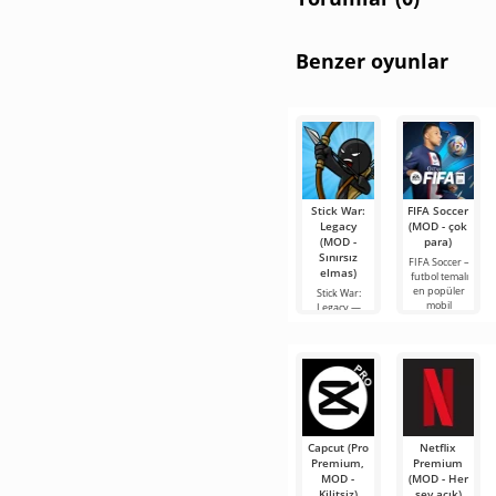
Benzer oyunlar
Stick War:
FIFA Soccer
Legacy
(MOD - çok
(MOD -
para)
Sınırsız
FIFA Soccer –
elmas)
futbol temalı
en popüler
Stick War:
mobil
Legacy —
versiyonlardan
sadece bir
biridir.
gerçek zamanlı
Geliştirilmiş
askeri strateji
grafikleri,
oyunu değil,
aynı zamanda
efsanevi
Capcut (Pro
Netflix
Premium,
Premium
MOD -
(MOD - Her
Kilitsiz)
şey açık)