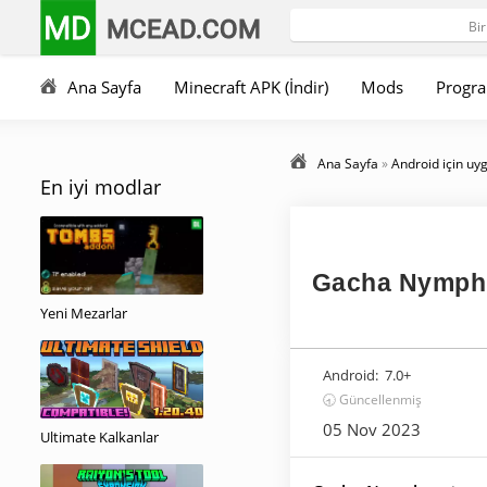
MD
MCEAD.COM
Ana Sayfa
Minecraft APK (İndir)
Mods
Progra
Ana Sayfa
»
Android için uy
En iyi modlar
Gacha Nymph 
Yeni Mezarlar
Android:
7.0+
🕣 Güncellenmiş
05 Nov 2023
Ultimate Kalkanlar