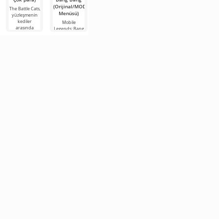
(Orijinal/MOD
para)
The Battle Cats,
Bloons TD 6,
Kingdom Wars
Menüsü)
yüzleşmenin
bir kale inşa
heyecan verici
Dynamons
kediler
edip onu
bir askeri
World,
Mobile
arasında
savunmaya
temalı strateji
Pokemon
Legends: Bang
geçeceği
gittiğiniz
oyunudur.
hakkında bir
Bang, kendinizi
eğlenceli bir
popüler bir
Başarınız,
Android
canlı, büyülü
Android
strateji
mevcut
oyunudur.
bir atmosfere
oyunudur. Bu
oyunudur.
şövalyelerden,
Elmasları
kaptırmanız
Rakiplerin
aramanız,
gereken
geliştirmeniz ve
heyecan verici