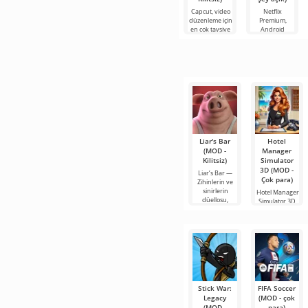
Capcut, video
Netflix
düzenleme için
Premium,
en çok tavsiye
Android
edilen
cihazlarda film,
araçlardan biri
dizi ve TV
olarak öne
şovlarını
çıkıyor ve hem
izlemek için en
mobil
popüler
hizmetlerden
Liar's Bar
Hotel
(MOD -
Manager
Kilitsiz)
Simulator
3D (MOD -
Liar’s Bar —
Çok para)
Zihinlerin ve
sinirlerin
Hotel Manager
düellosu,
Simulator 3D,
bir otel
yöneticisi
Stick War:
FIFA Soccer
Legacy
(MOD - çok
(MOD -
para)