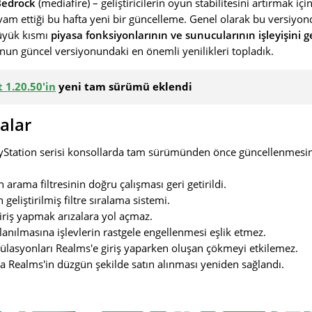
Bedrock
(mediafire) – geliştiricilerin oyun stabilitesini artırmak i
am ettiği bu hafta yeni bir güncelleme. Genel olarak bu versiyond
üyük kısmı
piyasa fonksiyonlarının ve sunucularının işleyişini 
nun güncel versiyonundaki en önemli yenilikleri topladık.
 1.20.50'in
yeni tam sürümü eklendi
alar
yStation serisi konsollarda tam sürümünden önce güncellenmesini
 arama filtresinin doğru çalışması geri getirildi.
geliştirilmiş filtre sıralama sistemi.
iriş yapmak arızalara yol açmaz.
anılmasına işlevlerin rastgele engellenmesi eşlik etmez.
lasyonları Realms'e giriş yaparken oluşan çökmeyi etkilemez.
 Realms'in düzgün şekilde satın alınması yeniden sağlandı.