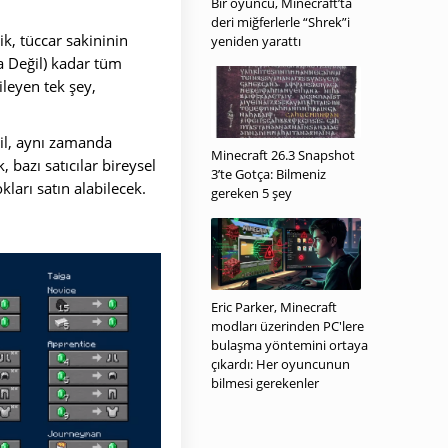
Bir oyuncu, Minecraft’ta
deri miğferlerle “Shrek”i
ik, tüccar sakininin
yeniden yarattı
ta Değil) kadar tüm
ileyen tek şey,
ğil, aynı zamanda
Minecraft 26.3 Snapshot
 bazı satıcılar bireysel
3’te Gotça: Bilmeniz
kları satın alabilecek.
gereken 5 şey
Eric Parker, Minecraft
modları üzerinden PC'lere
bulaşma yöntemini ortaya
çıkardı: Her oyuncunun
bilmesi gerekenler