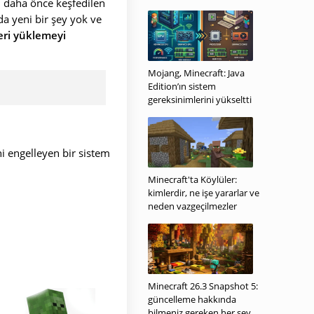
çin daha önce keşfedilen
a yeni bir şey yok ve
geri yüklemeyi
Mojang, Minecraft: Java
Edition’ın sistem
gereksinimlerini yükseltti
 engelleyen bir sistem
Minecraft'ta Köylüler:
kimlerdir, ne işe yararlar ve
neden vazgeçilmezler
Minecraft 26.3 Snapshot 5:
güncelleme hakkında
bilmeniz gereken her şey