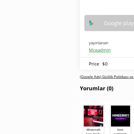
Google play
yayınlanan
Mceadmin
Price
$0
(Google Ads) Gizlilik Politikası ve
Yorumlar (0)
Minecraft
İsim
Live özeti:
açıklandı: