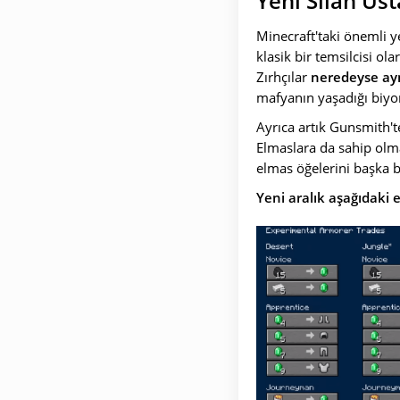
Yeni Silah Usta
Minecraft'taki önemli ye
klasik bir temsilcisi o
Zırhçılar
neredeyse aynı
mafyanın yaşadığı biy
Ayrıca artık Gunsmith't
Elmaslara da sahip olman
elmas öğelerini başka bi
Yeni aralık aşağıdaki