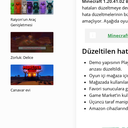
Minecraft 1.20.41.02 
hataları düzeltmeye dev
hata düzeltmelerinin b
Raiyon'un Araç
amaçlıyor. Aşağıda oyu
Genişletmesi
Minecraft
Düzeltilen hat
Zorluk: Delice
Demo yapısının Pla
arızası düzeltildi.
Oyun içi mağaza için
Mağazada kullanılan 
Favori sunuculara g
Canavar evi
Game Market'in kull
Üçüncü taraf manipü
Amazon cihazlarında