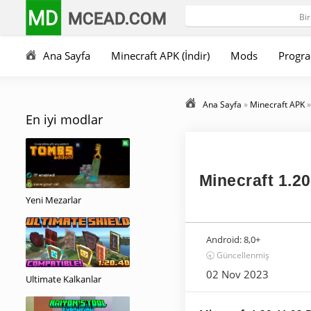
MD
MCEAD.COM
Ana Sayfa
Minecraft APK (İndir)
Mods
Progra
Ana Sayfa
»
Minecraft APK
En iyi modlar
Minecraft 1.20
Yeni Mezarlar
Android:
8,0+
🕣 Güncellenmiş
02 Nov 2023
Ultimate Kalkanlar