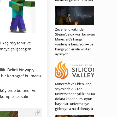
Zeverland yakında
Steam’de çıkıyor: bu oyun
Minecraft’a hangi
i kaçırdıysanız ve
yönleriyle benziyor — ve
lemeye çalışacağım.
hangi yönleriyle kökten
ayrılıyor
k. Belirli bir yapıyı
n bir Kartograf bulmanız
Minecraft ve Elden Ring
sayesinde ABD’de
 köylerde bulunur ve
üniversiteden yıllık 15.000
n komple set satın
dolara kadar burs: oyun
başarıları üniversiteye
giden yola nasıl dönüştü