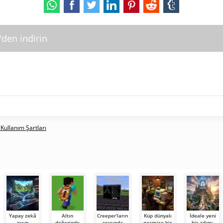
'den indirin
 Kullanım Şartları
Yapay zekâ
Altın
Creeper’ların
Küp dünyalı
İdeale yeni
oyun
değerinde
arasında
geçmişe bir
bir adım: