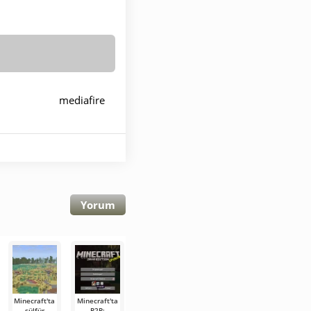
mediafire
Yorum
Minecraft'ta
Minecraft'ta
Minecraft
Kübik
Karanlığa
sülfür
P2P:
26.2 Pre-
Dünyalar:
iniş: