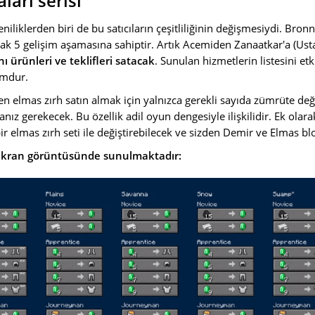
ları serisi
niliklerden biri de bu satıcıların çeşitliliğinin değişmesiydi. Bronn
larak 5 gelişim aşamasına sahiptir. Artık Acemiden Zanaatkar'a (Us
 ürünleri ve teklifleri satacak
. Sunulan hizmetlerin listesini etk
omdur.
en elmas zırh satın almak için yalnızca gerekli sayıda zümrüte de
ız gerekecek. Bu özellik adil oyun dengesiyle ilişkilidir. Ek olarak,
r elmas zırh seti ile değiştirebilecek ve sizden Demir ve Elmas blo
 ekran görüntüsünde sunulmaktadır: