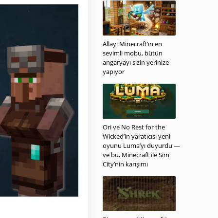
Allay: Minecraft’ın en
sevimli mobu, bütün
angaryayı sizin yerinize
yapıyor
Ori ve No Rest for the
Wicked’in yaratıcısı yeni
oyunu Luma’yı duyurdu —
ve bu, Minecraft ile Sim
City’nin karışımı