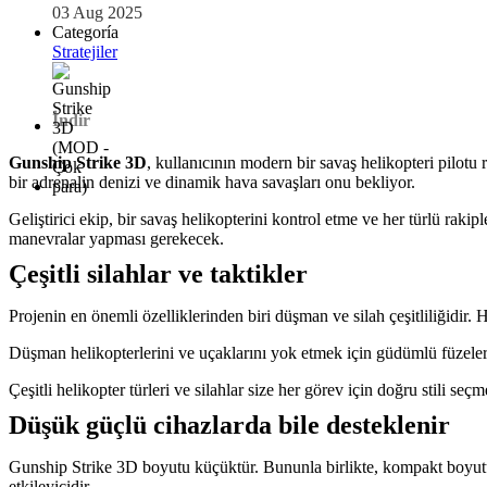
03 Aug 2025
Categoría
Stratejiler
İndir
Gunship Strike 3D
, kullanıcının modern bir savaş helikopteri pilot
bir adrenalin denizi ve dinamik hava savaşları onu bekliyor.
Geliştirici ekip, bir savaş helikopterini kontrol etme ve her türlü r
manevralar yapması gerekecek.
Çeşitli silahlar ve taktikler
Projenin en önemli özelliklerinden biri düşman ve silah çeşitliliğidir. 
Düşman helikopterlerini ve uçaklarını yok etmek için güdümlü füzeleri
Çeşitli helikopter türleri ve silahlar size her görev için doğru stili s
Düşük güçlü cihazlarda bile desteklenir
Gunship Strike 3D boyutu küçüktür. Bununla birlikte, kompakt boyutun
etkileyicidir.