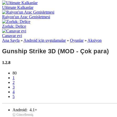
Ultimate Kalkanlar
Raiyon'un Araç Genişletmesi
Zorluk: Delice
Canavar evi
Ana Sayfa
»
Android için uygulamalar
»
Oyunlar
»
Aksiyon
Gunship Strike 3D (MOD - Çok para)
1.2.8
80
1
2
3
4
5
Android:
4.1+
🕣 Güncellenmiş