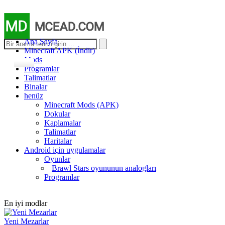
MD
MCEAD.COM
Ana Sayfa
Minecraft APK (İndir)
Mods
Programlar
Talimatlar
Binalar
henüz
Minecraft Mods (APK)
Dokular
Kaplamalar
Talimatlar
Haritalar
Android için uygulamalar
Oyunlar
Brawl Stars oyununun analogları
Programlar
En iyi modlar
Yeni Mezarlar