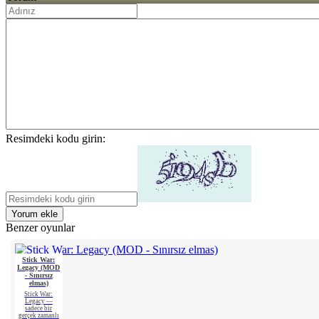
Resimdeki kodu girin:
Yorum ekle
Benzer oyunlar
Stick War:
Legacy (MOD
- Sınırsız
elmas)
Stick War:
Legacy —
sadece bir
gerçek zamanlı