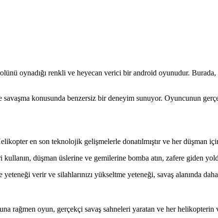
u rolünü oynadığı renkli ve heyecan verici bir android oyunudur. Burada,
akiple savaşma konusunda benzersiz bir deneyim sunuyor. Oyuncunun gerçe
Helikopter en son teknolojik gelişmelerle donatılmıştır ve her düşman için
 kullanın, düşman üslerine ve gemilerine bomba atın, zafere giden yolda
eçme yeteneği verir ve silahlarınızı yükseltme yeteneği, savaş alanında da
a rağmen oyun, gerçekçi savaş sahneleri yaratan ve her helikopterin ve 