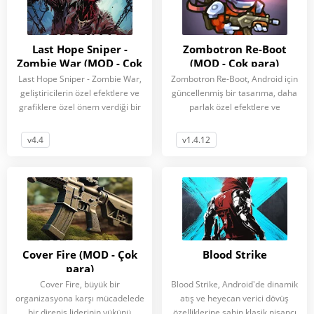
Last Hope Sniper -
Zombotron Re-Boot
Zombie War (MOD - Çok
(MOD - Çok para)
para)
Last Hope Sniper - Zombie War,
Zombotron Re-Boot, Android için
geliştiricilerin özel efektlere ve
güncellenmiş bir tasarıma, daha
grafiklere özel önem verdiği bir
parlak özel efektlere ve
v4.4
v1.4.12
Cover Fire (MOD - Çok
Blood Strike
para)
Cover Fire, büyük bir
Blood Strike, Android'de dinamik
organizasyona karşı mücadelede
atış ve heyecan verici dövüş
bir direniş liderinin yükünü
özelliklerine sahip klasik nişancı