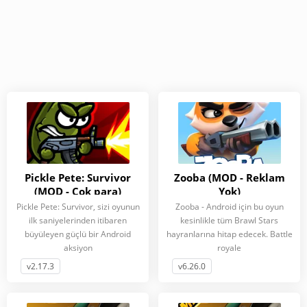
Pickle Pete: Survivor
Zooba (MOD - Reklam
(MOD - Çok para)
Yok)
Pickle Pete: Survivor, sizi oyunun
Zooba - Android için bu oyun
ilk saniyelerinden itibaren
kesinlikle tüm Brawl Stars
büyüleyen güçlü bir Android
hayranlarına hitap edecek. Battle
aksiyon
royale
v2.17.3
v6.26.0