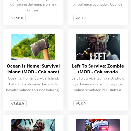
dünyasına dalmanıza olanak
bir bulmaca oyunudur. Oyunda,
tanıyan
v3.58.0
v2.0.9
Ocean Is Home: Survival
Left To Survive: Zombie
Island (MOD - Çok para)
(MOD - Çok sayıda
cephane)
Ocean Is Home: Survival Island,
Left To Survive: Zombie, Android
kullanıcının düşman bir adada
için heyecan verici bir hayatta
hayatta kalmak zorunda kalacağı,
kalma simülatörüdür. Ruhsuz
v3.6.0.9
v8.6.0