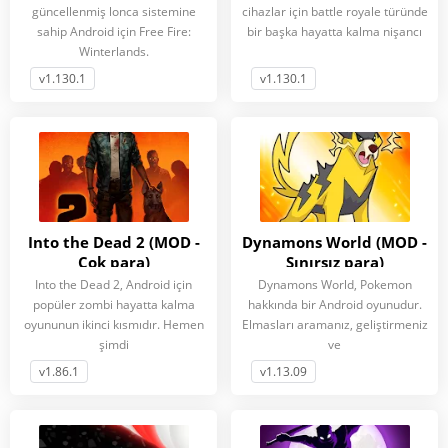
güncellenmiş lonca sistemine
cihazlar için battle royale türünde
sahip Android için Free Fire:
bir başka hayatta kalma nişancı
Winterlands.
v1.130.1
v1.130.1
Into the Dead 2 (MOD -
Dynamons World (MOD -
Çok para)
Sınırsız para)
Into the Dead 2, Android için
Dynamons World, Pokemon
popüler zombi hayatta kalma
hakkında bir Android oyunudur.
oyununun ikinci kısmıdır. Hemen
Elmasları aramanız, geliştirmeniz
şimdi
ve
v1.86.1
v1.13.09