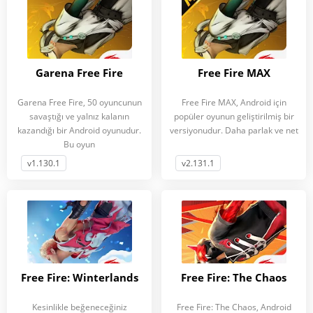
Garena Free Fire
Free Fire MAX
Garena Free Fire, 50 oyuncunun
Free Fire MAX, Android için
savaştığı ve yalnız kalanın
popüler oyunun geliştirilmiş bir
kazandığı bir Android oyunudur.
versiyonudur. Daha parlak ve net
Bu oyun
v1.130.1
v2.131.1
Free Fire: Winterlands
Free Fire: The Chaos
Kesinlikle beğeneceğiniz
Free Fire: The Chaos, Android