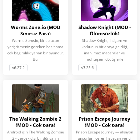
Worms Zone.io (MOD
Shadow Knight (MOD -
Sınırsız Para)
Ölümsüzlük)
Worms Zone.io, bir solucan
Shadow Knight, ihtişam ve
yetiştirmeniz gereken basit ama
korkunun bir araya geldiği,
çok bağımlılık yapan bir oyundur.
inanılmaz maceralar ve
Bu,
muhteşem dövüşlerle
v6.27.2
v3.25.6
The Walking Zombie 2
Prison Escape Journey
(MOD - Çok para)
(MOD - Çok para)
Android için The Walking Zombie
Prison Escape Journey — aksiyon
2 - gerçek dışı bir dünyanın
unsurları içeren heyecan verici