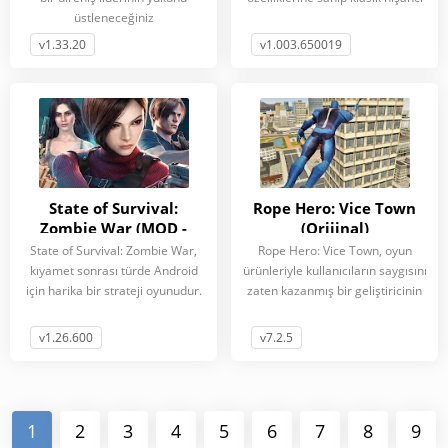
üstleneceğiniz
v1.33.20
v1.003.650019
State of Survival:
Rope Hero: Vice Town
Zombie War (MOD -
(Orijinal)
Menüsü)
State of Survival: Zombie War,
Rope Hero: Vice Town, oyun
kıyamet sonrası türde Android
ürünleriyle kullanıcıların saygısını
için harika bir strateji oyunudur.
zaten kazanmış bir geliştiricinin
v1.26.600
v7.2.5
1
2
3
4
5
6
7
8
9