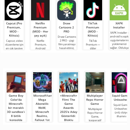
farklı
proje, sınırsız
heyecan verici
olanaklarıyla
3D
Capcut (Pro
Netflix
Draw
TikTok
XAPK
Premium,
Premium
Cartoons 2
Premium
Installer
MOD -
(MOD - Her
PRO
(MOD -
XAPK Installer -
Kilitsiz)
şey açık)
Kilitsiz)
android'e.xapk
Draw Cartoons
uygulamalarını
2 PRO - çizgi
Capcut, video
Netflix
TikTok
yüklemenizi
film yaratmayı
düzenleme için
Premium,
Premium —
sağlar. Oldukça
hayal ettiniz,
en çok tavsiye
Android
diğer
basit ve
ancak her şey
edilen
cihazlarda film,
kullanıcılarla
anlaşılır bir
çok zor ve
araçlardan biri
dizi ve TV
çevrimiçi
hatta imkansız
olarak öne
şovlarını
buluşmanızı
çıkıyor ve hem
izlemek için en
veya özel bir
mobil
popüler
şeyler
hizmetlerden
bulmanızı
sağlayan
Game Boy
Microsoft'tan
«Minecraft»
Multiplayer
Squid Game
Color’da
Mega
Filmi The
Repo Horror
Unleashed
Minecraft:
Abonelik:
Game
Game
Squid Game:
bir meraklı
WoW,
Awards
Unleashed,
Multiplayer
3D sandbox’ı
Minecraft
2025'e Aday
ünlü diziye
Repo Horror
8 bitlik
Realms,
Gösterildi:
ilhamını
Game,
konsolda
Fallout 1st
Bloklu
kooperatif
nasıl
ve ESO Plus
Başyapıtın
korku
çalıştırdı
Game Pass
Başarısı