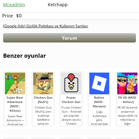
Mceadmin
Ketchapp
Price
$0
(Google Ads) Gizlilik Politikası ve Kullanım Şartları
Yorum
Benzer oyunlar
Super Bear
Chicken Gun
Fruzer
Roblox
PK XD (MOD
Adventure
[Null's]
Chicken Gun
(MOD -
- Kilitsiz)
(MOD -
Menüsü)
Chicken Gun
Fruzer Chicken
PK XD'de kendi
Kilitsiz)
[Null's], yeni
Gun – Android
avatarınızı
Çoğu
kullanışlı
için popüler
oluşturabilir ve
kullanıcıya
Super Bear
özelliklere
aksiyon oyunu
milyonlarca
göre,
Adventure —
sahip bir
Chicken
diğer
Android'deki
Android için
hizmet
Gun'un yeni
katılımcıya
en popüler
büyüleyici bir
biçiminde
bir yorumu
katılabilirsiniz.
oyun hâlâ
dünya, burada
oyunun biraz
olup,
Renkli
Roblox. Bu
oyuncuları