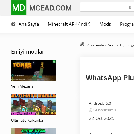
MD
MCEAD.COM
Ana Sayfa
Minecraft APK (İndir)
Mods
Progra
Ana Sayfa
»
Android için uy
En iyi modlar
WhatsApp Pl
Yeni Mezarlar
Android:
5.0+
🕣 Güncellenmiş
22 Oct 2025
Ultimate Kalkanlar