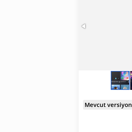
Grup sohbeti katılı
kimlerin mesaj gönd
gerçekleştirebilece
Mevcut versiyon