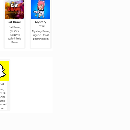
Cat Brawl
Mystery
Vokes Brawl
Dandle
Box
Brawl
Brawl
Simulator
Cat Brawl,
Vokes Brawl,
Angelo
yüksek
oyun
Mystery Brawl,
Dandle Brawl,
Brawl
kaliteyle
mekaniğinin
üçüncü taraf
dinamik
geliştirilmiş
kaliteli bir
geliştiricilerin
savaşların
Box Simulator
Brawl
tadını
Angelo Brawl,
üçüncü taraf
hat
hat,
'deki
nışlı
aşma
arından
r ve
ısının
net