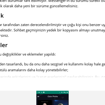
eri durumlar fark edilmiştir. Messenger'ın bu sürümü sürekli ola
k olarak daha yeni bir sürüme güncellemelisiniz.
ik
r tarafından zaten derecelendirilmiştir ve çoğu kişi onu benzer 
mektedir. Sohbet geçmişinizin yedek bir kopyasını almayı unutma
siniz.
ler
 değişiklikler ve eklemeler yapıldı:
n tasarlandı, bu da onu daha sezgisel ve kullanımı kolay hale geti
ntülü aramalarını daha kolay yönetebilirler;
esinde eskizlerinizi ve "sanat eserlerinizi" paylaşabilirsiniz. Bu, öze
hbet içinde not almayı sevenler için oldukça faydalıdır;
 oluşturma ve bunları arkadaşlarınız ve ailenizle paylaşma imkan
, yazı tipleri ve arka planlar dahil olmak üzere kendi tercihleri