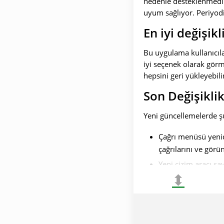
nedenle desteklenmedikl
uyum sağlıyor. Periyodi
En iyi değişikl
Bu uygulama kullanıcıla
iyi seçenek olarak gör
hepsini geri yükleyebilir
Son Değişiklik
Yeni güncellemelerde şu
Çağrı menüsü yenide
çağrılarını ve görü
Yeni çizim aracı say
⬍
göndermeyi veya so
Kendi temalarınızı
görünümünü renkler
olanağı sağlar;