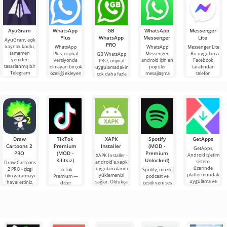
AyuGram
WhatsApp
GB
WhatsApp
Messenger
Plus
WhatsApp
Messenger
Lite
AyuGram, açık
PRO
kaynak kodlu,
WhatsApp
WhatsApp
Messenger Lite
tamamen
Plus, orijinal
Messenger,
- Bu uygulama
GB WhatsApp
yeniden
versiyonda
android için en
Facebook
PRO, orijinal
tasarlanmış bir
olmayan birçok
popüler
tarafından
uygulamadakinden
Telegram
özelliği ekleyen
mesajlaşma
telefon
çok daha fazla
istemcisidir ve
messenger
uygulamalarından
rehberindeki
işleve sahip
kullanıcılara
modifikasyonunun
biridir.
kullanıcılarla
olabileceğiniz
resmi
Bununla
mesaj
bir WhatsApp
dünyanın
Draw
TikTok
XAPK
Spotify
GetApps
Cartoons 2
Premium
Installer
(MOD -
GetApps,
PRO
(MOD -
Premium
Android işletim
XAPK Installer -
Kilitsiz)
Unlocked)
sistemi
android'e.xapk
Draw Cartoons
üzerinde
uygulamalarını
2 PRO - çizgi
TikTok
Spotify; müzik,
platformundaki
yüklemenizi
film yaratmayı
Premium —
podcast ve
uygulama ve
sağlar. Oldukça
hayal ettiniz,
diğer
çeşitli yeni ses
oyunlardaki en
basit ve
ancak her şey
kullanıcılarla
türlerini
son yeniliklere
anlaşılır bir
çok zor ve
çevrimiçi
dinlemek için
hatta imkansız
buluşmanızı
önde gelen
veya özel bir
Android
şeyler
araçlarından
bulmanızı