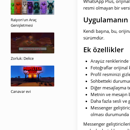
WhatsApp Plus, orijin
resmi olmayan bir vers
Uygulamanın 
Raiyon'un Araç
Genişletmesi
Kendi başına, bu, orijina
sürümdür.
Ek özellikler
Zorluk: Delice
Arayüz renklerinde v
Fotoğraflar orijinal 
Profil resminizi gizle
Sohbetteki durumu
Diğer mesajlaşma t
Canavar evi
Metnin ve mesajın 
Daha fazla sesli ve
Messenger geliştiri
olması durumunda ç
Messenger geliştiricile