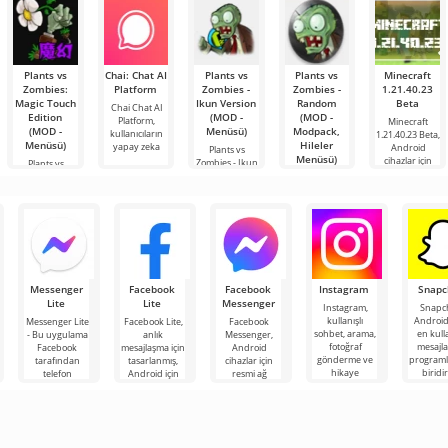
sağlayan
Plants vs
Chai: Chat AI
Plants vs
Plants vs
Minecraft
Zombies:
Platform
Zombies -
Zombies -
1.21.40.23
Magic Touch
Ikun Version
Random
Beta
Chai Chat AI
Edition
(MOD -
(MOD -
Platform,
Minecraft
(MOD -
Menüsü)
Modpack,
kullanıcıların
1.21.40.23 Beta,
Menüsü)
Hileler
yapay zeka
Android
Plants vs
Menüsü)
cihazlar için
Zombies - Ikun
Plants vs
Version,
Zombies: Magic
Plants vs
popüler bir
Touch Edition,
Zombies -
bulmaca
Random, klasik
versiyonun
tüm
Messenger
Facebook
Facebook
Instagram
Snapc
Lite
Lite
Messenger
Instagram,
Snapc
kullanışlı
Android
Messenger Lite
Facebook Lite,
Facebook
sohbet, arama,
en kulla
- Bu uygulama
anlık
Messenger,
fotoğraf
mesajl
Facebook
mesajlaşma için
Android
gönderme ve
programl
tarafından
tasarlanmış,
cihazlar için
hikaye
biridi
telefon
Android için
resmi ağ
kaydetme gibi
kullanıc
an
rehberindeki
Facebook
uygulamasıdır.
çok çeşitli
İnter
kullanıcılarla
sosyal ağının
Adından da
mesaj
resmi
anlaşılacağı gibi
ağ