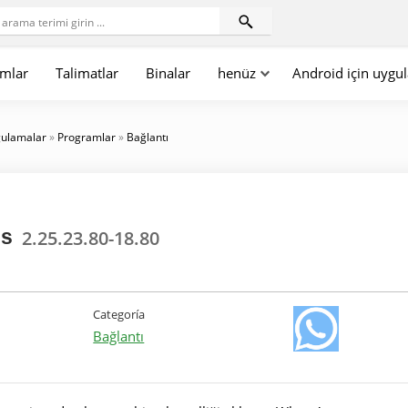
mlar
Talimatlar
Binalar
henüz
Android için uygu
gulamalar
»
Programlar
»
Bağlantı
us
2.25.23.80-18.80
Categoría
Bağlantı