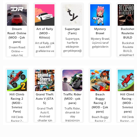
hizmetlerden
bulmanızı
sağlayan
Dream
Art of Rally
Supertype
Mystery
Buckshot
Road: Online
(MOD -
(Tam)
Brawl
Roulette
(MOD - Çok
Kilitsiz)
BUILD
Supertype,
Mystery Brawl,
para)
harflerle
üçüncü taraf
Art of Rally, çok
Buckshot
etkileşimin
geliştiricilerin
basit ART
Roulette
Dream Road:
gerçekleşeceği
grafiklerine ve
BUILD,
Online —
anlaşılmaz bir
yolun hiç
yaratığın
bitmediği açık
Hill Climb
Grand Theft
Traffic Rider
Beach
Hill Climb
Racing 2
Auto V (GTA
(MOD - çok
Buggy
Racing -
(MOD -
5)
para)
Racing 2
(MOD -
Sınırsız
(MOD - Çok
Sınırsız
Grand Theft
Traffic Rider,
Para)
para)
para)
Auto V,
dinamik bir
Android
olay
Hill Climb
Beach Buggy
Hill Climb
cihazlar için
örgüsünün
Racing 2 -
Racing 2
Racing -, çok
oluşturulmuş
hayranlarına
Android için
sadece bir
basit ve
bir masaüstü
yönelik bir
bu geliştiricinin
Android
heyecan veric
sürümüdür.
Android
ikinci bölümü
oyunu değil,
bir oynanışa
Bu geliştiricinin
oyunudur.
olarak
gerçek
sahip, Androi