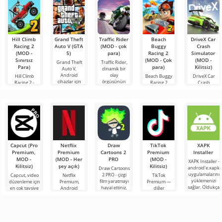
Hill Climb
Grand Theft
Traffic Rider
Beach
DriveX Car
Racing 2
Auto V (GTA
(MOD - çok
Buggy
Crash
(MOD -
5)
para)
Racing 2
Simulator
Sınırsız
(MOD - Çok
(MOD -
Grand Theft
Traffic Rider,
Para)
para)
Kilitsiz)
Auto V,
dinamik bir
Android
olay
Hill Climb
Beach Buggy
DriveX Car
cihazlar için
örgüsünün
Racing 2 -
Racing 2
Crash
oluşturulmuş
hayranlarına
Android için
sadece bir
Simulator,
bir masaüstü
yönelik bir
bu geliştiricinin
Android
Honan Studio
sürümüdür.
Android
ikinci bölümü
oyunu değil,
tarafından
Bu geliştiricinin
oyunudur.
olarak
gerçek
geliştirilen
Burada bir
hikayenin
adrenalin ve
gelişmiş bir
devamıdır. İki
dizginsiz
simülasyon
eğlence
oyunudur.
Capcut (Pro
Netflix
Draw
TikTok
XAPK
Premium,
Premium
Cartoons 2
Premium
Installer
MOD -
(MOD - Her
PRO
(MOD -
XAPK Installer -
Kilitsiz)
şey açık)
Kilitsiz)
android'e.xapk
Draw Cartoons
uygulamalarını
2 PRO - çizgi
Capcut, video
Netflix
TikTok
yüklemenizi
film yaratmayı
düzenleme için
Premium,
Premium —
sağlar. Oldukça
hayal ettiniz,
en çok tavsiye
Android
diğer
basit ve
ancak her şey
edilen
cihazlarda film,
kullanıcılarla
anlaşılır bir
çok zor ve
araçlardan biri
dizi ve TV
çevrimiçi
hatta imkansız
olarak öne
şovlarını
buluşmanızı
çıkıyor ve hem
izlemek için en
veya özel bir
mobil
popüler
şeyler