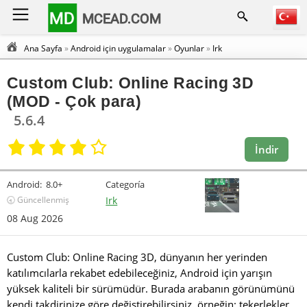
MD
MCEAD.COM
Ana Sayfa
»
Android için uygulamalar
»
Oyunlar
»
Irk
Custom Club: Online Racing 3D
(MOD - Çok para)
5.6.4
İndir
Android:
8.0+
Categoría
🕣 Güncellenmiş
Irk
08 Aug 2026
Custom Club: Online Racing 3D, dünyanın her yerinden
katılımcılarla rekabet edebileceğiniz, Android için yarışın
yüksek kaliteli bir sürümüdür. Burada arabanın görünümünü
kendi takdirinize göre değiştirebilirsiniz, örneğin: tekerlekler,