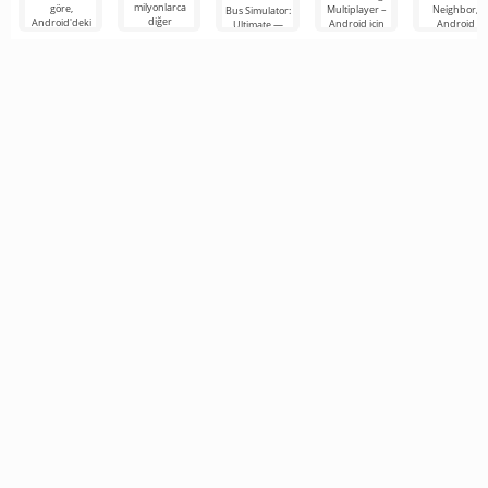
milyonlarca
göre,
Multiplayer –
Neighbor,
Bus Simulator:
diğer
Android'deki
Android için
Android
Ultimate —
katılımcıya
en popüler
tasarlanmış,
cihazlar için
renkli ve
katılabilirsiniz.
oyun hâlâ
oyuncuların
"Komşunuzu
heyecan verici
Renkli
Roblox. Bu
araç kontrol
Nasıl Alırsınız"
bir Android
proje, sınırsız
unsurlarını
kitabından
oyunu,
olanaklarıyla
kullanarak
alınan, ancak 
oyunculara
dünyanın dört
bir