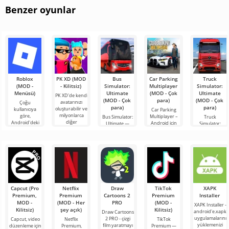
Benzer oyunlar
Roblox
PK XD (MOD
Bus
Car Parking
Truck
(MOD -
- Kilitsiz)
Simulator:
Multiplayer
Simulator:
Menüsü)
Ultimate
(MOD - Çok
Ultimate
PK XD'de kendi
(MOD - Çok
para)
(MOD - Çok
avatarınızı
Çoğu
para)
para)
oluşturabilir ve
kullanıcıya
Car Parking
milyonlarca
göre,
Multiplayer –
Bus Simulator:
Truck
diğer
Android'deki
Android için
Ultimate —
Simulator:
katılımcıya
en popüler
tasarlanmış,
renkli ve
Ultimate, bir
katılabilirsiniz.
oyun hâlâ
oyuncuların
heyecan verici
yük taşımacılığı
Renkli
Roblox. Bu
araç kontrol
bir Android
simülatörü ile
proje, sınırsız
unsurlarını
oyunu,
Android için
olanaklarıyla
kullanarak
oyunculara
bir iş
dünyanın dört
bileşeninin
bir
Capcut (Pro
Netflix
Draw
TikTok
XAPK
Premium,
Premium
Cartoons 2
Premium
Installer
MOD -
(MOD - Her
PRO
(MOD -
XAPK Installer -
Kilitsiz)
şey açık)
Kilitsiz)
android'e.xapk
Draw Cartoons
uygulamalarını
2 PRO - çizgi
Capcut, video
Netflix
TikTok
yüklemenizi
film yaratmayı
düzenleme için
Premium,
Premium —