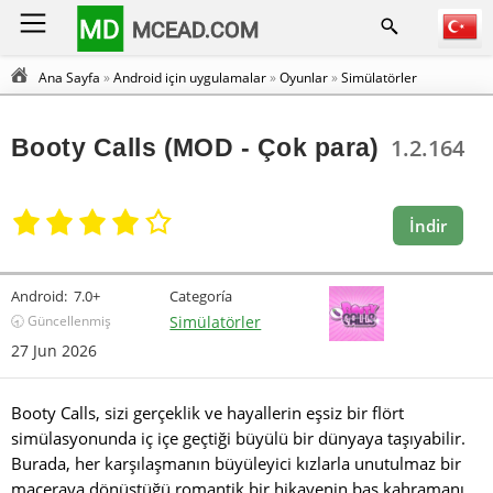
MD
MCEAD.COM
Ana Sayfa
»
Android için uygulamalar
»
Oyunlar
»
Simülatörler
Booty Calls (MOD - Çok para)
1.2.164
İndir
Android:
7.0+
Categoría
🕣 Güncellenmiş
Simülatörler
27 Jun 2026
Booty Calls, sizi gerçeklik ve hayallerin eşsiz bir flört
simülasyonunda iç içe geçtiği büyülü bir dünyaya taşıyabilir.
Burada, her karşılaşmanın büyüleyici kızlarla unutulmaz bir
maceraya dönüştüğü romantik bir hikayenin baş kahramanı