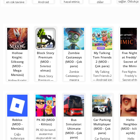
sağlar. Oldukça
hayal ettiniz,
en çok tavsiye
Android
diğer
basit ve
ancak her şey
edilen
cihazlarda film,
kullanıcılarla
anlaşılır bir
çok zor ve
araçlardan biri
dizi ve TV
çevrimiçi
hatta imkansız
olarak öne
şovlarını
buluşmanızı
çıkıyor ve hem
izlemek için en
veya özel bir
mobil
popüler
şeyler
hizmetlerden
bulmanızı
sağlayan
Hollow
Block Story
Zombie
My Talking
Five Nights
Knight:
Premium
Castaways
Tom Friends
at Freddy's:
Silksong
(MOD -
(MOD - Çok
2 (MOD -
Secret of
(MOD -
Sınırsız
para)
Çok para)
the Mimic
Mega
elmas)
Zombie
My Talking
Five Nights at
Menüsü)
Castaways —
Tom Friends 2
Freddy's:
Block Story
macera
— Android için
Secret of the
Premium —
Hollow Knight:
unsurlarıyla
sıcak bir
Mimic —
sadece kübik
Silksong — kült
dolu
bir dünyaya
metroidvania'nın
Roblox
PK XD (MOD
Bus
Car Parking
Hello
(MOD -
- Kilitsiz)
Simulator:
Multiplayer
Neighbor
Menüsü)
Ultimate
(MOD - Çok
(MOD - kilidi
PK XD'de kendi
(MOD - Çok
para)
açıldı)
avatarınızı
Çoğu
para)
oluşturabilir ve
kullanıcıya
Car Parking
Hello