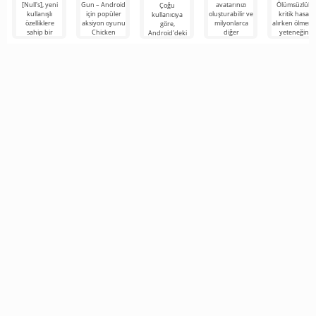
[Null's], yeni
Gun – Android
avatarınızı
Ölümsüzlük,
Çoğu
kullanışlı
için popüler
oluşturabilir ve
kritik hasar
kullanıcıya
özelliklere
aksiyon oyunu
milyonlarca
alırken ölmem
göre,
sahip bir
Chicken
diğer
yeteneğini
Android'deki
hizmet
Gun'un yeni
katılımcıya
içeren en son
en popüler
biçiminde
bir yorumu
katılabilirsiniz.
sürümün bir
oyun hâlâ
oyunun biraz
olup,
Renkli
Roblox. Bu
farklı
proje, sınırsız
olanaklarıyla