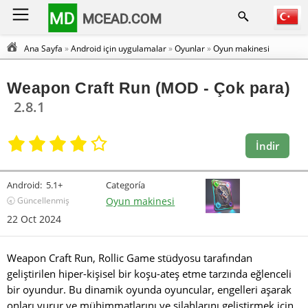
MD
MCEAD.COM
Ana Sayfa
»
Android için uygulamalar
»
Oyunlar
»
Oyun makinesi
Weapon Craft Run (MOD - Çok para)
2.8.1
İndir
Android:
5.1+
Categoría
🕣 Güncellenmiş
Oyun makinesi
22 Oct 2024
Weapon Craft Run, Rollic Game stüdyosu tarafından
geliştirilen hiper-kişisel bir koşu-ateş etme tarzında eğlenceli
bir oyundur. Bu dinamik oyunda oyuncular, engelleri aşarak
onları vurur ve mühimmatlarını ve silahlarını geliştirmek için