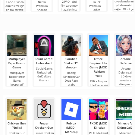
uygulamalarını
2 PRO - çizgi
Capcut, video
Netflix
TikTok
yüklemenizi
film yaratmayı
düzenleme için
Premium,
Premium —
sağlar. Oldukça
hayal ettiniz,
en çok tavsiye
Android
diğer
basit ve
ancak her şey
edilen
cihazlarda film,
kullanıcılarla
anlaşılır bir
çok zor ve
araçlardan biri
dizi ve TV
çevrimiçi
hatta imkansız
olarak öne
şovlarını
buluşmanızı
çıkıyor ve hem
izlemek için en
veya özel bir
mobil
popüler
şeyler
hizmetlerden
bulmanızı
sağlayan
Multiplayer
Squid Game:
Combat
Office
Arcane
Repo Horror
Unleashed
Strike FPS
Empire: Idle
Defense
Game
shooter
Game (MOD
Squid Game:
Arcane
- Reklam
Unleashed,
Defense, sizi
Multiplayer
Racing
Yok)
ünlü diziye
büyü ve
Repo Horror
Kingdom Car
ilhamını
savaşların
Game,
Drag Race,
Office Empire:
dünyasına
kooperatif
araba
Idle Game, sizi
korku
maceralarını,
ofis
Chicken Gun
Fruzer
Roblox
PK XD (MOD
Minecraft -
[Null's]
Chicken Gun
(MOD -
- Kilitsiz)
Ölümsüzlük
Menüsü)
Chicken Gun
Fruzer Chicken
PK XD'de kendi
Minecraft -