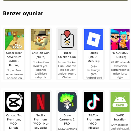
Benzer oyunlar
Super Bear
Chicken Gun
Fruzer
Roblox
PK XD (MOD
Adventure
[Null's]
Chicken Gun
(MOD -
- Kilitsiz)
(MOD -
Menüsü)
Chicken Gun
Fruzer Chicken
PK XD'de kendi
Kilitsiz)
[Null's], yeni
Gun – Android
avatarınızı
Çoğu
kullanışlı
için popüler
oluşturabilir ve
kullanıcıya
Super Bear
özelliklere
aksiyon oyunu
milyonlarca
göre,
Adventure —
sahip bir
Chicken
diğer
Android'deki
Android için
hizmet
Gun'un yeni
katılımcıya
en popüler
büyüleyici bir
biçiminde
bir yorumu
katılabilirsiniz.
oyun hâlâ
dünya, burada
oyunun biraz
olup,
Renkli
Roblox. Bu
oyuncuları
farklı
proje, sınırsız
heyecan verici
olanaklarıyla
3D
Capcut (Pro
Netflix
Draw
TikTok
XAPK
Premium,
Premium
Cartoons 2
Premium
Installer
MOD -
(MOD - Her
PRO
(MOD -
XAPK Installer -
Kilitsiz)
şey açık)
Kilitsiz)
android'e.xapk
Draw Cartoons