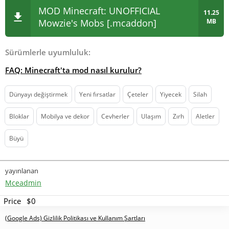
MOD Minecraft: UNOFFICIAL
11.25
Mowzie's Mobs [.mcaddon]
MB
Sürümlerle uyumluluk:
FAQ: Minecraft'ta mod nasıl kurulur?
Dünyayı değiştirmek
Yeni fırsatlar
Çeteler
Yiyecek
Silah
Bloklar
Mobilya ve dekor
Cevherler
Ulaşım
Zırh
Aletler
Büyü
yayınlanan
Mceadmin
Price
$0
(Google Ads) Gizlilik Politikası ve Kullanım Şartları