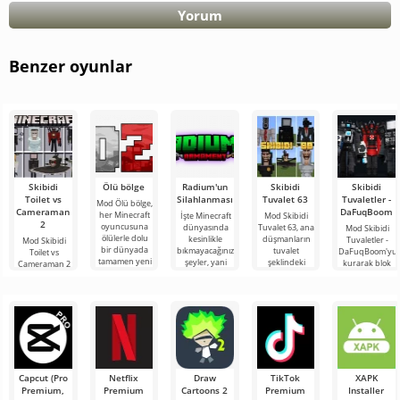
Yorum
Benzer oyunlar
Skibidi
Ölü bölge
Radium'un
Skibidi
Skibidi
Toilet vs
Silahlanması
Tuvalet 63
Tuvaletler -
Mod Ölü bölge,
Cameraman
DaFuqBoom
her Minecraft
İşte Minecraft
Mod Skibidi
2
oyuncusuna
dünyasında
Tuvalet 63, ana
Mod Skibidi
ölülerle dolu
kesinlikle
düşmanların
Tuvaletler -
Mod Skibidi
bir dünyada
bıkmayacağınız
tuvalet
DaFuqBoom'yu
Toilet vs
tamamen yeni
şeyler, yani
şeklindeki
kurarak blok
Cameraman 2
bir hayatta
bunlar kıyamet
garip
evrenine
for Minecraft,
kalma
sonrası
karakterler
tuvaletten
katılımcılarını
temasına
olduğu
çıkan kafalar
Skibidi Toilet
Minecraft için
olan karikatür
karakterlerinin
Capcut (Pro
Netflix
Draw
TikTok
XAPK
Premium,
Premium
Cartoons 2
Premium
Installer