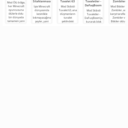
Silahlanması
Tuvalet 63
Tuvaletler -
Zombiler
Mod Ölü bölge,
DaFuqBoom
her Minecraft
İşte Minecraft
Mod Skibidi
Mod Bitkiler vs
oyuncusuna
dünyasında
Tuvalet 63, ana
Zombiler, ana
Mod Skibidi
ölülerle dolu
kesinlikle
düşmanların
karşıt tarafları
Tuvaletler -
bir dünyada
bıkmayacağınız
tuvalet
Zombiler ve
DaFuqBoom'yu
tamamen yeni
şeyler, yani
şeklindeki
Bitkiler olduğ
kurarak blok
bir hayatta
bunlar kıyamet
garip
popüler oyun
evrenine
kalma
sonrası
karakterler
adanmış
tuvaletten
temasına
olduğu
çıkan kafalar
Minecraft için
olan karikatür