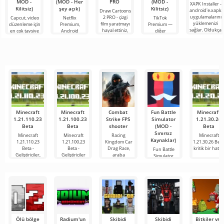
MOD -
(MOD - Her
PRO
(MOD -
XAPK Installer -
Kilitsiz)
şey açık)
Kilitsiz)
android'e.xapk
Draw Cartoons
uygulamalarını
2 PRO - çizgi
Capcut, video
Netflix
TikTok
yüklemenizi
film yaratmayı
düzenleme için
Premium,
Premium —
sağlar. Oldukça
hayal ettiniz,
en çok tavsiye
Android
diğer
basit ve
ancak her şey
edilen
cihazlarda film,
kullanıcılarla
anlaşılır bir
çok zor ve
araçlardan biri
dizi ve TV
çevrimiçi
hatta imkansız
olarak öne
şovlarını
buluşmanızı
çıkıyor ve hem
izlemek için en
veya özel bir
mobil
popüler
şeyler
hizmetlerden
bulmanızı
sağlayan
Minecraft
Minecraft
Combat
Fun Battle
Minecraft
1.21.110.23
1.21.100.23
Strike FPS
Simulator
1.21.30.26
Beta
Beta
shooter
(MOD -
Beta
Sınırsız
Minecraft
Minecraft
Racing
Minecraft
Kaynaklar)
1.21.110.23
1.21.100.23
Kingdom Car
1.21.30.26 Beta
Beta -
Beta -
Drag Race,
kritik bir hatay
Fun Battle
Geliştiriciler,
Geliştiriciler
araba
Simulator,
maceralarını,
sadeliği ve
yüksek
Ölü bölge
Radium'un
Skibidi
Skibidi
Bitkiler vs.