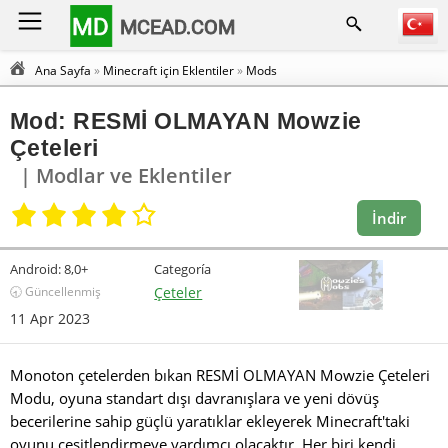
MD
MCEAD.COM
Ana Sayfa
»
Minecraft için Eklentiler
»
Mods
Mod: RESMİ OLMAYAN Mowzie
Çeteleri
| Modlar ve Eklentiler
İndir
Android:
8,0+
Categoría
🕣 Güncellenmiş
Çeteler
11 Apr 2023
Monoton çetelerden bıkan RESMİ OLMAYAN Mowzie Çeteleri
Modu, oyuna standart dışı davranışlara ve yeni dövüş
becerilerine sahip güçlü yaratıklar ekleyerek Minecraft'taki
oyunu çeşitlendirmeye yardımcı olacaktır. Her biri kendi