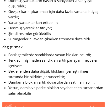
Donmuş yaratıkların hasarı 3 saniyeden 2 saniyeye
düşürüldü;
Gevşek karın çıkarılması için daha fazla zamana ihtiyaç
vardır;
Yanan yaratıklar karı eritebilir;
Donmuş yaratıklar titriyor;
Şimdi resimler görülebilir;
Sürüngenlerin lavdan çıkarken titremesi düzeltildi.
değiştirmek
Batık gemilerde sandıklarda yosun blokları belirdi;
Terk edilmiş maden sandıkları artık parlayan meyveler
içeriyor;
Beklenenden daha düşük blokların yerleştirilmesi
sırasında bir bildirim görünecektir;
Damlama blokları artık duvarcılardan satın alınabilir;
Yosun, damla ve parke blokları seyahat eden tüccarlardan
satın alınabilir.