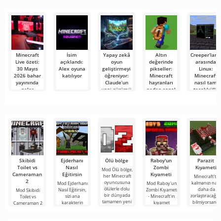
Minecraft
İsim
Yapay zekâ
Altın
Creeper’ları
Live özeti:
açıklandı:
oyun
değerinde
arasında
30 Mayıs
Alex oyuna
geliştirmeyi
pikseller:
Linux:
2026 bahar
katılıyor
öğreniyor:
Minecraft
Minecraft
yayınında
Claude’un
hayranları
nasıl tam
neler
yeni sürümü
neden sanal
teşekküllü
gösterildi
Minecraft
bir pelerin
bir
benzeri bir
için 1000
masaüstüne
oyunu ilk
dolar
dönüşüyor
denemede
ödüyor?
üretti
Skibidi
Ejderhanı
Ölü bölge
Raboy'un
Parazit
Toilet vs
Nasıl
Zombi
Kıyameti
Mod Ölü bölge,
Cameraman
Eğitirsin
Kıyameti
her Minecraft
Minecraft'ta
2
oyuncusuna
kalmanızı nası
Mod Ejderhanı
Mod Raboy'un
ölülerle dolu
daha da
Nasıl Eğitirsin,
Zombi Kıyameti
Mod Skibidi
bir dünyada
zorlaştıracağını
sizi ana
- Minecraft'ın
Toilet vs
tamamen yeni
bilmiyorsanız,
karakterin
kıyamet
Cameraman 2
bir hayatta
Mod Parazit
tehlikeli
sonrası
for Minecraft,
kalma
Kıyameti'yu
yaratıkları
dünyasının
katılımcılarını