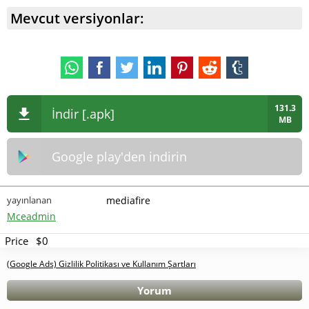
Mevcut versiyonlar:
131.3
İndir [.apk]
MB
Google play'den indirin
yayınlanan
mediafire
Mceadmin
Price
$0
(Google Ads) Gizlilik Politikası ve Kullanım Şartları
Yorum