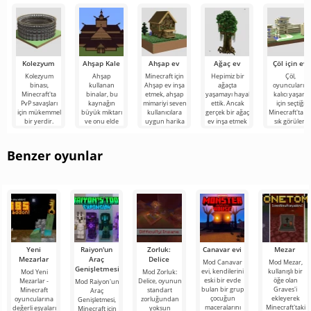
evcilleştirdiği
atmosferinde,
Skibidi Toilet
Dragon
ürkütücü ve
karakterlerinin
Kolezyum
Ahşap Kale
Ahşap ev
Ağaç ev
Çöl için ev
Kolezyum
Ahşap
Minecraft için
Hepimiz bir
Çöl,
binası,
kullanan
Ahşap ev inşa
ağaçta
oyuncuların
Minecraft'ta
binalar, bu
etmek, ahşap
yaşamayı hayal
kalıcı yaşam
PvP savaşları
kaynağın
mimariyi seven
ettik. Ancak
için seçtiği
için mükemmel
büyük miktarı
kullanıcılara
gerçek bir ağaç
Minecraft'ta e
bir yerdir.
ve onu elde
uygun harika
ev inşa etmek
sık görülen
Kolezyum,
etmenin
bir projedir.
için çok çaba
biyom değildir
yuvarlak bir
kolaylığı
sarf
Ancak seçim
nedeniyle
Benzer oyunlar
Yeni
Raiyon'un
Zorluk:
Canavar evi
Mezar
Mezarlar
Araç
Delice
Mod Canavar
Mod Mezar,
Genişletmesi
evi, kendilerini
kullanışlı bir
Mod Yeni
Mod Zorluk:
eski bir evde
öğe olan
Mezarlar -
Delice, oyunun
Mod Raiyon'un
bulan bir grup
Graves'i
Minecraft
standart
Araç
çocuğun
ekleyerek
oyuncularına
zorluğundan
Genişletmesi,
maceralarını
Minecraft'taki
değerli eşyaları
yoksun
Minecraft için