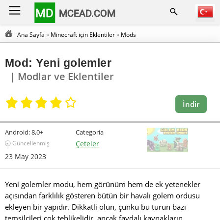
MD
MCEAD.COM
Ana Sayfa
»
Minecraft için Eklentiler
»
Mods
Mod: Yeni golemler
| Modlar ve Eklentiler
İndir
Android:
8,0+
Categoría
🕣 Güncellenmiş
Çeteler
23 May 2023
Yeni golemler modu, hem görünüm hem de ek yetenekler
açısından farklılık gösteren bütün bir havalı golem ordusu
ekleyen bir yapıdır. Dikkatli olun, çünkü bu türün bazı
temsilcileri çok tehlikelidir, ancak faydalı kaynakların