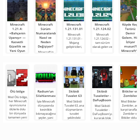
sağlayan
Minecraft
Minecraft
Minecraft
Minecraft
Köyde Keçi
1.21.4:
Sürüm
1.21.131.01
1.21.124.02
Terörü:
«Bahçenin
Numaralandırması
Demir
Minecraft
Minecraft
Uyanışı» —
Nasıl ve
Golem, Hiç
1.21.131.01 -
1.21.124.02 –
Kasvetli
Neden
İzliyor
Mojang
tam sürüm
Güzellik ve
Değişiyor?
musun?!
geliştiricileri,
olarak gelen ve
Yeni Oyun
Minecraft'ta
Minecraft'ın
Kuralları
uzun süreli
Herkese
hayranları için
yeniden
Minecraft
1.20
merhaba,
dünyası bir kez
kübik
daha değişti ve
dünyanın
bu
Ölü bölge
Radium'un
Skibidi
Skibidi
Bitkiler vs.
Silahlanması
Tuvalet 63
Tuvaletler -
Zombiler
Mod Ölü bölge,
DaFuqBoom
her Minecraft
İşte Minecraft
Mod Skibidi
Mod Bitkiler vs
oyuncusuna
dünyasında
Tuvalet 63, ana
Zombiler, ana
Mod Skibidi
ölülerle dolu
kesinlikle
düşmanların
karşıt tarafları
Tuvaletler -
bir dünyada
bıkmayacağınız
tuvalet
Zombiler ve
DaFuqBoom'yu
tamamen yeni
şeyler, yani
şeklindeki
Bitkiler olduğ
kurarak blok
bir hayatta
bunlar kıyamet
garip
popüler oyun
evrenine
kalma
sonrası
karakterler
adanmış
tuvaletten
temasına
olduğu
çıkan kafalar
Minecraft için
olan karikatür