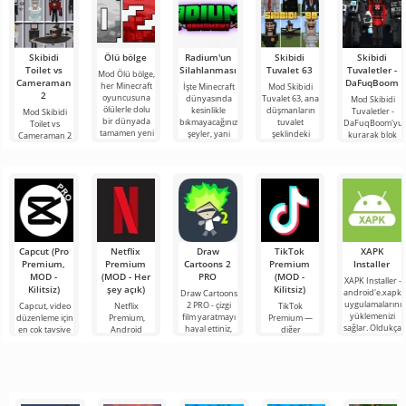
Skibidi
Ölü bölge
Radium'un
Skibidi
Skibidi
Toilet vs
Silahlanması
Tuvalet 63
Tuvaletler -
Mod Ölü bölge,
Cameraman
DaFuqBoom
her Minecraft
İşte Minecraft
Mod Skibidi
2
oyuncusuna
dünyasında
Tuvalet 63, ana
Mod Skibidi
ölülerle dolu
kesinlikle
düşmanların
Tuvaletler -
Mod Skibidi
bir dünyada
bıkmayacağınız
tuvalet
DaFuqBoom'yu
Toilet vs
tamamen yeni
şeyler, yani
şeklindeki
kurarak blok
Cameraman 2
bir hayatta
bunlar kıyamet
garip
evrenine
for Minecraft,
kalma
sonrası
karakterler
tuvaletten
katılımcılarını
temasına
olduğu
çıkan kafalar
Skibidi Toilet
Minecraft için
olan karikatür
karakterlerinin
Capcut (Pro
Netflix
Draw
TikTok
XAPK
Premium,
Premium
Cartoons 2
Premium
Installer
MOD -
(MOD - Her
PRO
(MOD -
XAPK Installer -
Kilitsiz)
şey açık)
Kilitsiz)
android'e.xapk
Draw Cartoons
uygulamalarını
2 PRO - çizgi
Capcut, video
Netflix
TikTok
yüklemenizi
film yaratmayı
düzenleme için
Premium,
Premium —
sağlar. Oldukça
hayal ettiniz,
en çok tavsiye
Android
diğer
basit ve
ancak her şey
edilen
cihazlarda film,
kullanıcılarla
anlaşılır bir
çok zor ve
araçlardan biri
dizi ve TV
çevrimiçi
hatta imkansız
olarak öne
şovlarını
buluşmanızı
çıkıyor ve hem
izlemek için en
veya özel bir
mobil
popüler
şeyler
hizmetlerden
bulmanızı