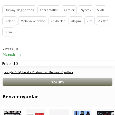
Dünyayı değiştirmek
Yeni fırsatlar
Çeteler
Yiyecek
Silah
Bloklar
Mobilya ve dekor
Cevherler
Ulaşım
Zırh
Aletler
Büyü
yayınlanan
Mceadmin
Price
$0
(Google Ads) Gizlilik Politikası ve Kullanım Şartları
Yorum
Benzer oyunlar