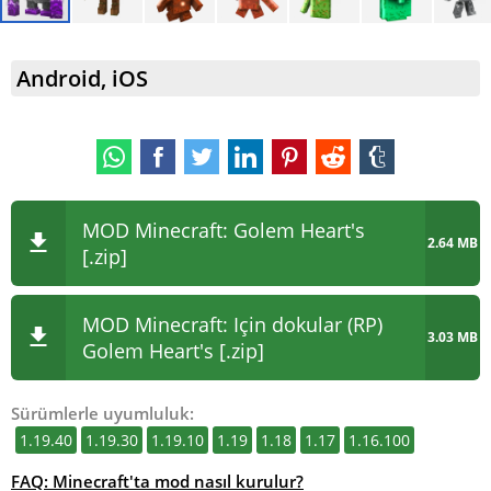
Android, iOS
MOD Minecraft: Golem Heart's
2.64 MB
[.zip]
MOD Minecraft: Için dokular (RP)
3.03 MB
Golem Heart's [.zip]
Sürümlerle uyumluluk:
1.19.40
1.19.30
1.19.10
1.19
1.18
1.17
1.16.100
FAQ: Minecraft'ta mod nasıl kurulur?