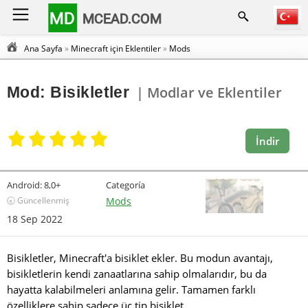
MD
MCEAD.COM
Ana Sayfa
»
Minecraft için Eklentiler
»
Mods
Mod: Bisikletler
| Modlar ve Eklentiler
İndir
Android:
8,0+
Categoría
🕣 Güncellenmiş
Mods
18 Sep 2022
Bisikletler, Minecraft'a bisiklet ekler. Bu modun avantajı,
bisikletlerin kendi zanaatlarına sahip olmalarıdır, bu da
hayatta kalabilmeleri anlamına gelir. Tamamen farklı
özelliklere sahip sadece üç tip bisiklet.