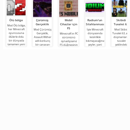
tüm
Ölü bölge
Çürümüş
Mobil
Radium'un
Skibidi
Gerçeklik
Cihazlar için
Silahlanması
Tuvalet 63
Mod Ölü bölge,
F5
her Minecraft
Mod Çürümüş
İşte Minecraft
Mod Skibidi
oyuncusuna
Gerçeklik,
dünyasında
Tuvalet 63, an
Minecraft'ın PC
ölülerle dolu
Assault Wither
kesinlikle
düşmanların
sürümünü
bir dünyada
adlı korkunç
bıkmayacağınız
tuvalet
oynadıysanız
tamamen yeni
bir canavarı
şeyler, yani
şeklindeki
F5 düğmesinin
bir hayatta
Minecraft oyun
bunlar kıyamet
garip
işlevine
kalma
dünyasına
sonrası
karakterler
aşinasınızdır.
tanıtan
temasına
olduğu
Kısaca bu
Minecraft için
seçenek oyun