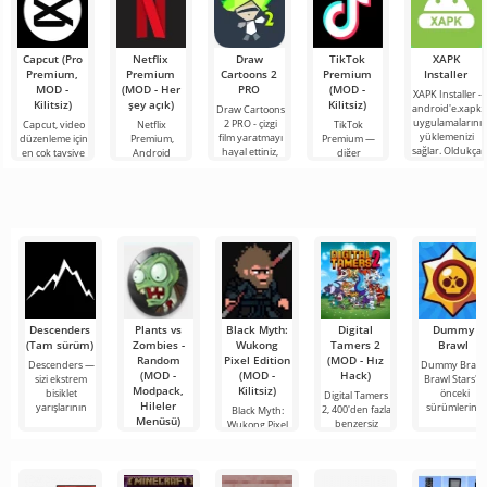
Capcut (Pro
Netflix
Draw
TikTok
XAPK
Premium,
Premium
Cartoons 2
Premium
Installer
MOD -
(MOD - Her
PRO
(MOD -
XAPK Installer -
Kilitsiz)
şey açık)
Kilitsiz)
android'e.xapk
Draw Cartoons
uygulamalarını
2 PRO - çizgi
Capcut, video
Netflix
TikTok
yüklemenizi
film yaratmayı
düzenleme için
Premium,
Premium —
sağlar. Oldukça
hayal ettiniz,
en çok tavsiye
Android
diğer
basit ve
ancak her şey
edilen
cihazlarda film,
kullanıcılarla
anlaşılır bir
çok zor ve
araçlardan biri
dizi ve TV
çevrimiçi
hatta imkansız
olarak öne
şovlarını
buluşmanızı
çıkıyor ve hem
izlemek için en
veya özel bir
mobil
popüler
şeyler
hizmetlerden
bulmanızı
sağlayan
Descenders
Plants vs
Black Myth:
Digital
Dummy
(Tam sürüm)
Zombies -
Wukong
Tamers 2
Brawl
Random
Pixel Edition
(MOD - Hız
Descenders —
Dummy Brawl
(MOD -
(MOD -
Hack)
sizi ekstrem
Brawl Stars'ın
Modpack,
Kilitsiz)
bisiklet
önceki
Digital Tamers
Hileler
yarışlarının
sürümlerine
2, 400'den fazla
Black Myth:
Menüsü)
benzersiz
Wukong Pixel
Edition,
Plants vs
oyuncuları
Zombies -
Random, klasik
versiyonun