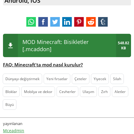
Android, iOS
MOD Minecraft: Bisikletler
548.82
[.mcaddon]
KB
FAQ: Minecraft'ta mod nasıl kurulur?
Dünyayı değiştirmek
Yeni fırsatlar
Çeteler
Yiyecek
Silah
Bloklar
Mobilya ve dekor
Cevherler
Ulaşım
Zırh
Aletler
Büyü
yayınlanan
Mceadmin