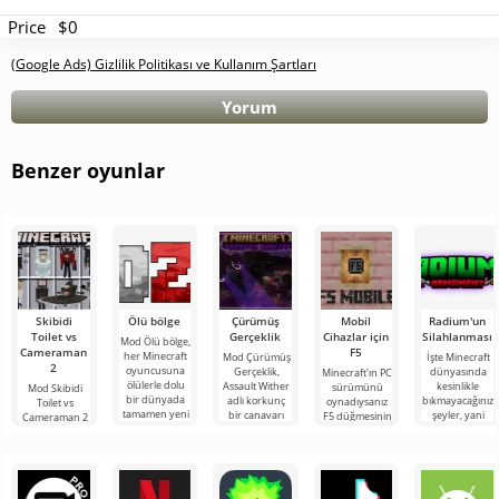
Price
$0
(Google Ads) Gizlilik Politikası ve Kullanım Şartları
Yorum
Benzer oyunlar
Skibidi
Ölü bölge
Çürümüş
Mobil
Radium'un
Toilet vs
Gerçeklik
Cihazlar için
Silahlanması
Mod Ölü bölge,
Cameraman
F5
her Minecraft
Mod Çürümüş
İşte Minecraft
2
oyuncusuna
Gerçeklik,
dünyasında
Minecraft'ın PC
ölülerle dolu
Assault Wither
kesinlikle
sürümünü
Mod Skibidi
bir dünyada
adlı korkunç
bıkmayacağınız
oynadıysanız
Toilet vs
tamamen yeni
bir canavarı
şeyler, yani
F5 düğmesinin
Cameraman 2
bir hayatta
Minecraft oyun
bunlar kıyamet
işlevine
for Minecraft,
kalma
dünyasına
sonrası
aşinasınızdır.
katılımcılarını
tanıtan
temasına
Kısaca bu
Skibidi Toilet
seçenek oyun
karakterlerinin