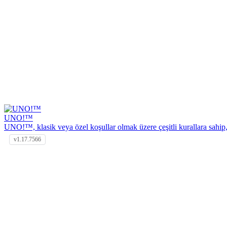
UNO!™
UNO!™, klasik veya özel koşullar olmak üzere çeşitli kurallara sahip, 
v1.17.7566