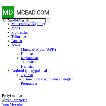
MD
MCEAD.COM
Ana Sayfa
Minecraft APK (İndir)
Mods
Programlar
Talimatlar
Binalar
henüz
Minecraft Mods (APK)
Dokular
Kaplamalar
Talimatlar
Haritalar
Android için uygulamalar
Oyunlar
Brawl Stars oyununun analogları
Programlar
En iyi modlar
Yeni Mezarlar