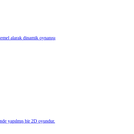
temel alarak dinamik oynanışı
inde yapılmış bir 2D oyundur.