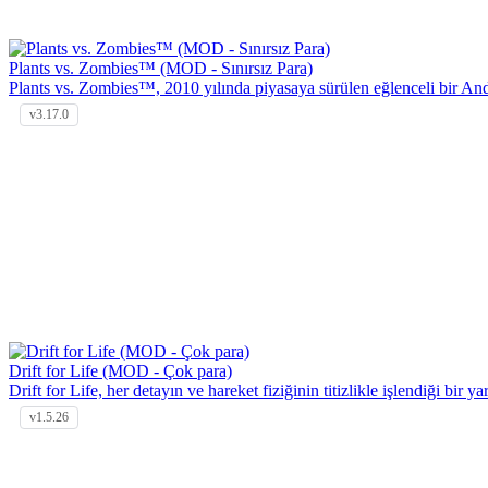
Plants vs. Zombies™ (MOD - Sınırsız Para)
Plants vs. Zombies™, 2010 yılında piyasaya sürülen eğlenceli bir A
v3.17.0
Drift for Life (MOD - Çok para)
Drift for Life, her detayın ve hareket fiziğinin titizlikle işlendiği bir y
v1.5.26