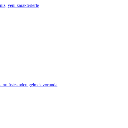
nız, yeni karakterlerle
ların üstesinden gelmek zorunda