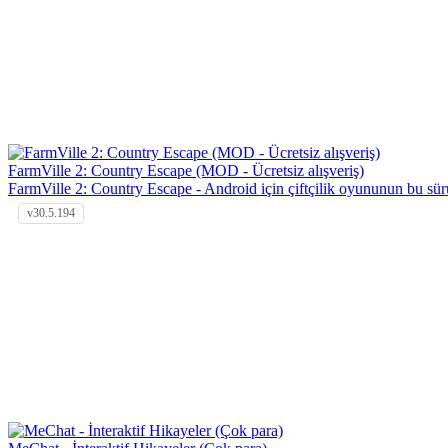
FarmVille 2: Country Escape (MOD - Ücretsiz alışveriş)
FarmVille 2: Country Escape - Android için çiftçilik oyununun bu sürü
v30.5.194