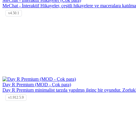
MeChat - İnteraktif Hikayeler (Çok para)
MeChat - İnteraktif Hikayeler, çeşitli hikayelere ve maceralara katılma
v4.50.1
Day R Premium (MOD - Çok para)
Day R Premium minimalist tarzda yapılmış ilginç bir oyundur. Zorluk
v1.912.5.9