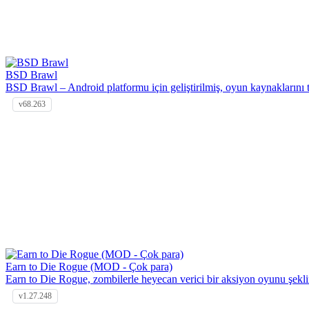
BSD Brawl
BSD Brawl – Android platformu için geliştirilmiş, oyun kaynaklarını 
v68.263
Earn to Die Rogue (MOD - Çok para)
Earn to Die Rogue, zombilerle heyecan verici bir aksiyon oyunu şekl
v1.27.248