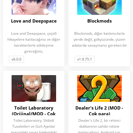
Love and Deepspace
Blockmods
Love and Deepspace, çeşitli
Blockmods, diğer katılımcılarla
hikayelere katılacağınız ve diğer
yerde değil, gökyüzünde, yüzen
karakterlerle etkileşime
adalarda savaşmanız gereken bir
gireceğiniz,
v6.0.0
v1.9.75.1
Toilet Laboratory
Dealer's Life 2 (MOD -
(Orijinal/MOD - Çok
Çok para)
para)
Toilet Laboratory, Skibidi
Dealer's Life 2, bir rehinci
Tuvaletleri ve Gizli Ajanlar
dükkanının sahibi rolüne
arasındaki savaş hakkındaki
katılacağınız, Android için