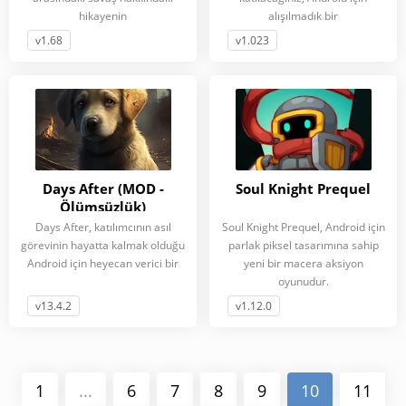
hikayenin
alışılmadık bir
v1.68
v1.023
Days After (MOD -
Soul Knight Prequel
Ölümsüzlük)
Days After, katılımcının asıl
Soul Knight Prequel, Android için
görevinin hayatta kalmak olduğu
parlak piksel tasarımına sahip
Android için heyecan verici bir
yeni bir macera aksiyon
oyunudur.
v13.4.2
v1.12.0
1
...
6
7
8
9
10
11