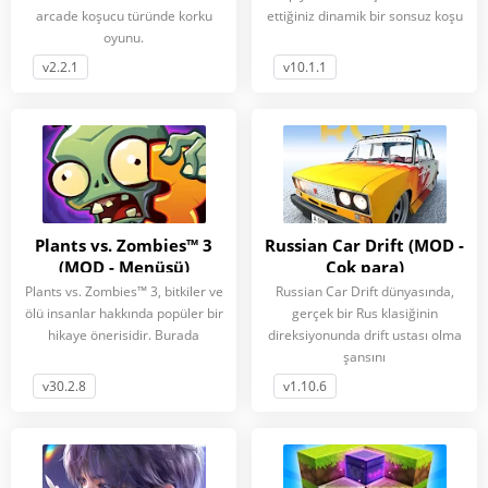
arcade koşucu türünde korku
ettiğiniz dinamik bir sonsuz koşu
oyunu.
v2.2.1
v10.1.1
Plants vs. Zombies™ 3
Russian Car Drift (MOD -
(MOD - Menüsü)
Çok para)
Plants vs. Zombies™ 3, bitkiler ve
Russian Car Drift dünyasında,
ölü insanlar hakkında popüler bir
gerçek bir Rus klasiğinin
hikaye önerisidir. Burada
direksiyonunda drift ustası olma
şansını
v30.2.8
v1.10.6