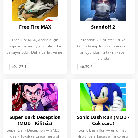
Free Fire MAX
Standoff 2
Free Fire MAX, Android için
Standoff 2, Counter-Strike
popüler oyunun geliştirilmiş bir
tarzında yapılmış çok oyunculu
versiyonudur. Daha parlak ve net
bir oyundur. İki takım kapalı
alanda
v2.127.1
v0.39.2
Super Dark Deception
Sonic Dash Run (MOD -
(MOD - Kilitsiz)
Çok para)
Super Dark Deception — SNES'in
Sonic Dash Run — ünlü mavi
klasik 16-bit tarzında retro bir
kirpiyi ve arkadaşlarını kontrol