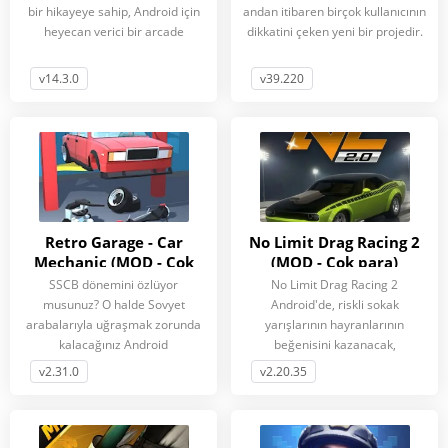
bir hikayeye sahip, Android için
andan itibaren birçok kullanıcının
heyecan verici bir arcade
dikkatini çeken yeni bir projedir.
v14.3.0
v39.220
Retro Garage - Car
No Limit Drag Racing 2
Mechanic (MOD - Çok
(MOD - Çok para)
para)
SSCB dönemini özlüyor
No Limit Drag Racing 2
musunuz? O halde Sovyet
Android'de, riskli sokak
arabalarıyla uğraşmak zorunda
yarışlarının hayranlarının
kalacağınız Android
beğenisini kazanacak,
v2.31.0
v2.20.35