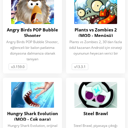
Angry Birds POP Bubble
Plants vs Zombies 2
Shooter
(MOD - Menüsü)
Angry Birds POP Bubble Shooter,
Plants vs Zombies 2, 30'dan fazla
eğlenceli bir balon patlatma
ödül kazanan Android için strateji
dünyasına dalmanıza olanak
oyununun heyecan verici bir
tanıyan
v3.159.0
v13.3.1
Hungry Shark Evolution
Steel Brawl
(MOD - Çok para)
Hungry Shark Evolution, orijinal
Steel Brawl, piyasaya çıktığı