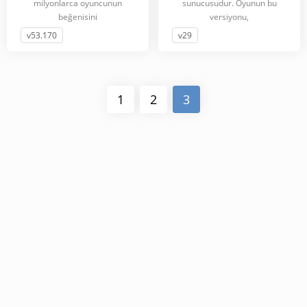
milyonlarca oyuncunun
sunucusudur. Oyunun bu
beğenisini
versiyonu,
v53.170
v29
1
2
3